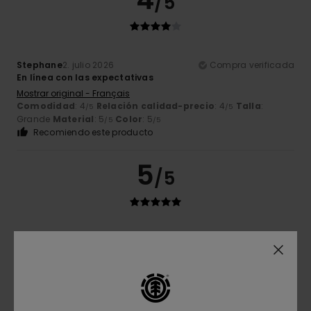
/5
Stephane
2. julio 2026
Compra verificada
En línea con las expectativas
Mostrar original - Français
Comodidad
: 4
Relación calidad-precio
: 4
Talla
:
/5
/5
Grande
Material
: 5
Color
: 5
/5
/5
Recomiendo este producto
5
/5
Pierre-Emmanuel
21. mayo 2026
Compra verificada
una chaqueta que me queda de maravilla
Mostrar original - Français
Comodidad
: 4
Relación calidad-precio
: 4
Talla
: Talla
/5
/5
perfecta
Material
: 4
Color
: 5
/5
/5
Recomiendo este producto