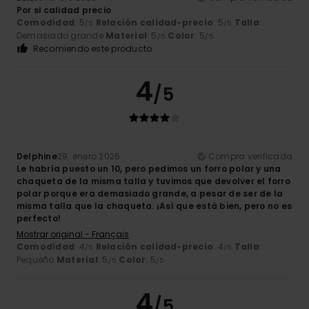
Por si calidad precio
Comodidad
: 5
Relación calidad-precio
: 5
Talla
:
/5
/5
Demasiado grande
Material
: 5
Color
: 5
/5
/5
Recomiendo este producto
4
/5
Delphine
29. enero 2026
Compra verificada
Le habría puesto un 10, pero pedimos un forro polar y una
chaqueta de la misma talla y tuvimos que devolver el forro
polar porque era demasiado grande, a pesar de ser de la
misma talla que la chaqueta. ¡Así que está bien, pero no es
perfecto!
Mostrar original - Français
Comodidad
: 4
Relación calidad-precio
: 4
Talla
:
/5
/5
Pequeño
Material
: 5
Color
: 5
/5
/5
4
/5