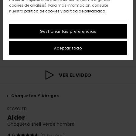
cookies de análisis). Para más información, consulte
nuestra
política de cookies
y
política de privacidad
Gestionar las preferencias
Aceptar todo
VER EL VIDEO
Chaquetas Y Abrigos
RECYCLED
Alder
Chaqueta shell Verde hombre
4.6
(12 Reseñas)