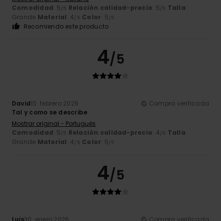
Comodidad
: 5
Relación calidad-precio
: 5
Talla
:
/5
/5
Grande
Material
: 4
Color
: 5
/5
/5
Recomiendo este producto
4
/5
David
10. febrero 2026
Compra verificada
Tal y como se describe
Mostrar original - Português
Comodidad
: 5
Relación calidad-precio
: 4
Talla
:
/5
/5
Grande
Material
: 4
Color
: 5
/5
/5
4
/5
Luis
30. enero 2026
Compra verificada