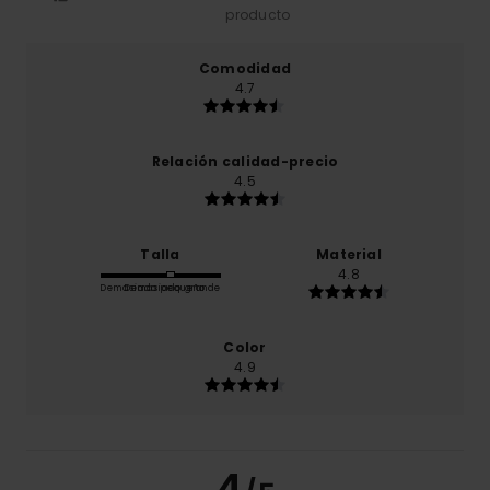
producto
Comodidad
4.7
Relación calidad-precio
4.5
Talla
Material
4.8
Demasiado pequeño
Demasiado grande
Color
4.9
4