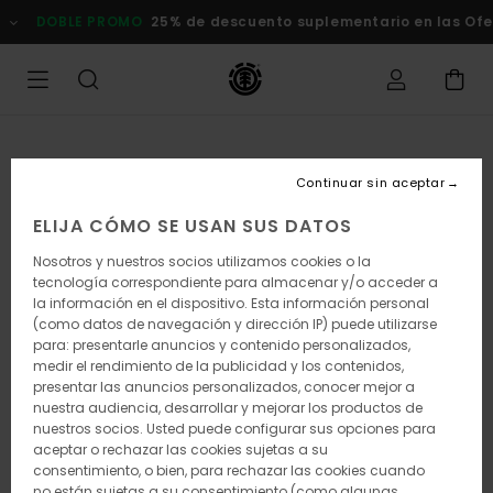
Pasar
OBLE PROMO
25% de descuento suplementario en las Ofertas
a
la
información
del
producto
Continuar sin aceptar
ELIJA CÓMO SE USAN SUS DATOS
Nosotros y nuestros socios utilizamos cookies o la
tecnología correspondiente para almacenar y/o acceder a
la información en el dispositivo. Esta información personal
(como datos de navegación y dirección IP) puede utilizarse
para: presentarle anuncios y contenido personalizados,
medir el rendimiento de la publicidad y los contenidos,
presentar las anuncios personalizados, conocer mejor a
nuestra audiencia, desarrollar y mejorar los productos de
nuestros socios. Usted puede configurar sus opciones para
aceptar o rechazar las cookies sujetas a su
consentimiento, o bien, para rechazar las cookies cuando
no están sujetas a su consentimiento (como algunas