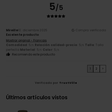
5
/5
Mireille
10. diciembre 2025
Compra verificada
Excelente producto
Mostrar original - Français
Comodidad
: 5
Relación calidad-precio
: 5
Talla
: Talla
/5
/5
perfecta
Material
: 5
Color
: 5
/5
/5
Recomiendo este producto
1
2
>
Verificado por
TrustVille
Últimos artículos vistos