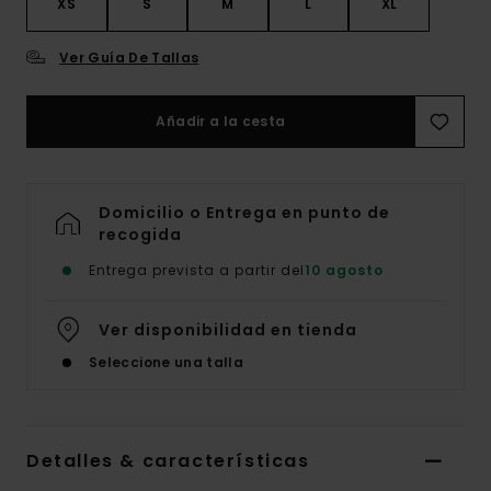
XS
S
M
L
XL
Ver Guía De Tallas
Añadir a la cesta
Domicilio o Entrega en punto de
recogida
Entrega prevista a partir del
10 agosto
Ver disponibilidad en tienda
Seleccione una talla
Detalles & características