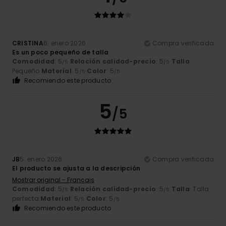
CRISTINA
6. enero 2026
Compra verificada
Es un poco pequeño de talla
Comodidad
: 5
Relación calidad-precio
: 5
Talla
:
/5
/5
Pequeño
Material
: 5
Color
: 5
/5
/5
Recomiendo este producto
5
/5
JB
5. enero 2026
Compra verificada
El producto se ajusta a la descripción
Mostrar original - Français
Comodidad
: 5
Relación calidad-precio
: 5
Talla
: Talla
/5
/5
perfecta
Material
: 5
Color
: 5
/5
/5
Recomiendo este producto