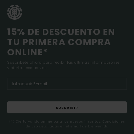
15% DE DESCUENTO EN
TU PRIMERA COMPRA
ONLINE*
Suscríbete ahora para recibir las ultimas informaciones
y ofertas exclusivas.
SUSCRIBIR
(*) Oferta valida online para los nuevos inscritos. Condiciones
de uso detalladas en el email de bienvenida