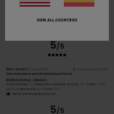
Color
5.0
VIEW ALL COUNTRIES
5
/5
Marc Anton
25. junio 2026
Compra verificada
Una sudadera sencillamente perfecta
Mostrar original - Deutsch
Comodidad
: 5
Relación calidad-precio
: 5
Talla
: Talla
/5
/5
perfecta
Material
: 5
Color
: 5
/5
/5
Recomiendo este producto
5
/5