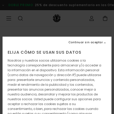
Pasar
DOBLE PROMO
25% de descuento suplementario en las Ofertas
a
la
información
del
producto
Continuar sin aceptar
ELIJA CÓMO SE USAN SUS DATOS
Nosotros y nuestros socios utilizamos cookies o la
tecnología correspondiente para almacenar y/o acceder a
la información en el dispositivo. Esta información personal
(como datos de navegación y dirección IP) puede utilizarse
para: presentarle anuncios y contenido personalizados,
medir el rendimiento de la publicidad y los contenidos,
presentar las anuncios personalizados, conocer mejor a
nuestra audiencia, desarrollar y mejorar los productos de
nuestros socios. Usted puede configurar sus opciones para
aceptar o rechazar las cookies sujetas a su
consentimiento, o bien, para rechazar las cookies cuando
no están sujetas a su consentimiento (como algunas