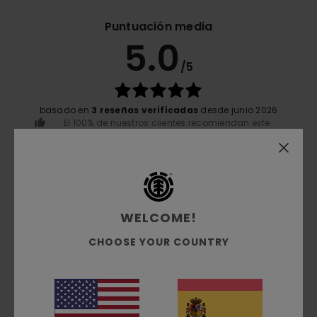
Puntuación media
5.0
/5
basado en
3 reseñas verificadas
desde junio 2026
El 100% de nuestros clientes recomiendan este
producto
Comodidad
5.0
WELCOME!
Relación calidad-precio
CHOOSE YOUR COUNTRY
5.0
Talla
Material
5.0
Demasiado pequeño
Demasiado grande