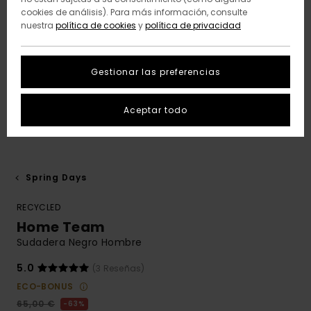
cookies de análisis). Para más información, consulte
nuestra
política de cookies
y
política de privacidad
Gestionar las preferencias
Aceptar todo
Spring Days
RECYCLED
Home Team
Sudadera Negro Hombre
5.0
(3 Reseñas)
ECO-BONUS
65,00 €
63%