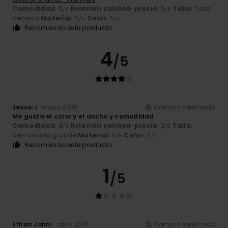
Comodidad
: 5
Relación calidad-precio
: 5
Talla
: Talla
/5
/5
perfecta
Material
: 5
Color
: 5
/5
/5
Recomiendo este producto
4
/5
Jesus
14. mayo 2026
Compra verificada
Me gusta el color y el ancho y comodidad
Comodidad
: 4
Relación calidad-precio
: 2
Talla
:
/5
/5
Demasiado grande
Material
: 4
Color
: 4
/5
/5
Recomiendo este producto
1
/5
Ethan John
2. abril 2026
Compra verificada