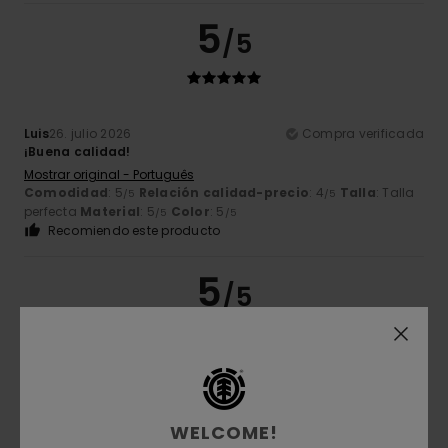
5
/5
Luis
26. julio 2026
Compra verificada
¡Buena calidad!
Mostrar original - Português
Comodidad
: 5
Relación calidad-precio
: 4
Talla
: Talla
/5
/5
perfecta
Material
: 5
Color
: 5
/5
/5
Recomiendo este producto
5
/5
Peio
15. julio 2026
Compra verificada
Níquel
Mostrar original - Français
WELCOME!
Comodidad
: 5
Relación calidad-precio
: 4
Talla
: Talla
/5
/5