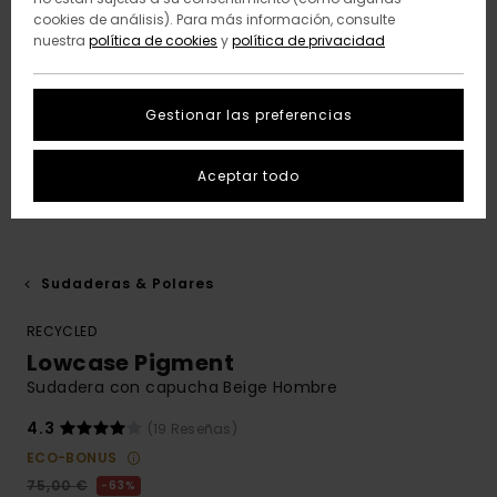
cookies de análisis). Para más información, consulte
nuestra
política de cookies
y
política de privacidad
Gestionar las preferencias
Aceptar todo
Sudaderas & Polares
RECYCLED
Lowcase Pigment
Sudadera con capucha Beige Hombre
4.3
(19 Reseñas)
ECO-BONUS
75,00 €
63%