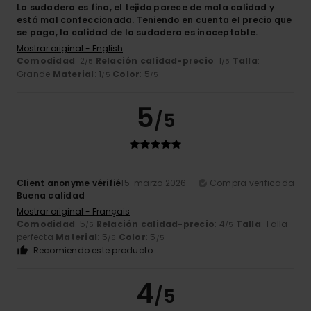
La sudadera es fina, el tejido parece de mala calidad y
está mal confeccionada. Teniendo en cuenta el precio que
se paga, la calidad de la sudadera es inaceptable.
Mostrar original - English
Comodidad
: 2
Relación calidad-precio
: 1
Talla
:
/5
/5
Grande
Material
: 1
Color
: 5
/5
/5
5
/5
Client anonyme vérifié
15. marzo 2026
Compra verificada
Buena calidad
Mostrar original - Français
Comodidad
: 5
Relación calidad-precio
: 4
Talla
: Talla
/5
/5
perfecta
Material
: 5
Color
: 5
/5
/5
Recomiendo este producto
4
/5