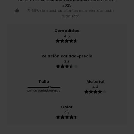
2025
El 68% de nuestros clientes recomiendan este
producto
Comodidad
4.5
Relación calidad-precio
3.8
Talla
Material
4.4
Demasiado pequeño
Demasiado grande
Color
4.7