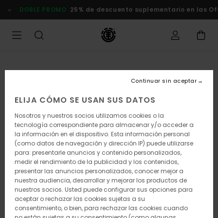
Pasar
DOBLE PROMO
25% de descuento suplementario en las Of
a
la
información
del
producto
Continuar sin aceptar
ELIJA CÓMO SE USAN SUS DATOS
Nosotros y nuestros socios utilizamos cookies o la
tecnología correspondiente para almacenar y/o acceder a
la información en el dispositivo. Esta información personal
(como datos de navegación y dirección IP) puede utilizarse
para: presentarle anuncios y contenido personalizados,
medir el rendimiento de la publicidad y los contenidos,
presentar las anuncios personalizados, conocer mejor a
nuestra audiencia, desarrollar y mejorar los productos de
nuestros socios. Usted puede configurar sus opciones para
aceptar o rechazar las cookies sujetas a su
consentimiento, o bien, para rechazar las cookies cuando
no están sujetas a su consentimiento (como algunas