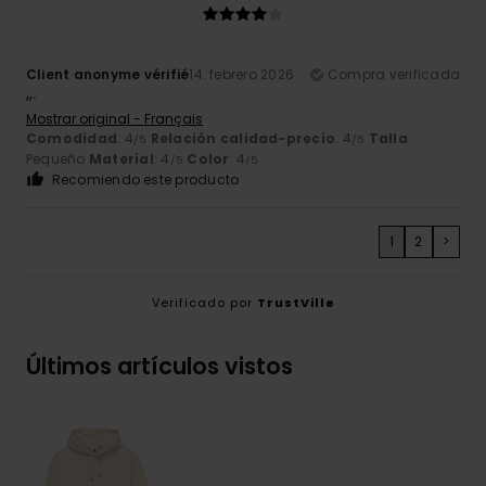
Client anonyme vérifié
14. febrero 2026
Compra verificada
,,.
Mostrar original - Français
Comodidad
: 4
Relación calidad-precio
: 4
Talla
:
/5
/5
Pequeño
Material
: 4
Color
: 4
/5
/5
Recomiendo este producto
1
2
>
Verificado por
TrustVille
Últimos artículos vistos