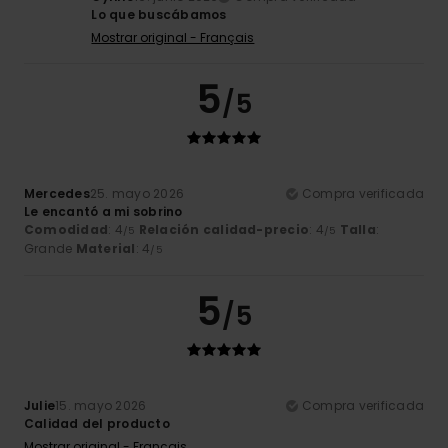
Lo que buscábamos
Mostrar original - Français
5
/5
Mercedes
25. mayo 2026
Compra verificada
Le encantó a mi sobrino
Comodidad
: 4
Relación calidad-precio
: 4
Talla
:
/5
/5
Grande
Material
: 4
/5
5
/5
Julie
15. mayo 2026
Compra verificada
Calidad del producto
Mostrar original - Français