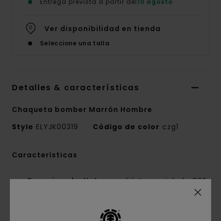
Entrega prevista a partir del
10 agosto
Ver disponibilidad en tienda
Seleccione una talla
Detalles & características
Chaqueta bomber Marrón Hombre
Style
ELYJK00319
Código de color
czg1
Características
Conscious by Nature:
poliéster reciclado GRS
Composición del tejido:
80% poliéster
reciclado, 20% lana
Confección del tejido:
mezcla de lana [346