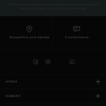
(*) Oferta valida online para los nuevos inscritos. Condiciones
de uso detalladas en el email de bienvenida
Encuentra una tienda
Contactenos
AYUDA
ELEMENT