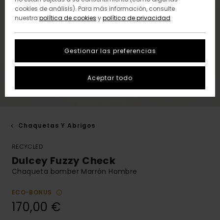
cookies de análisis). Para más información, consulte
nuestra
política de cookies
y
política de privacidad
Gestionar las preferencias
Aceptar todo
Chaquetas Y Abrigos
RECYCLED
Dulcey Fuzzy Check
Chaqueta bomber Marrón Hombre
ECO-BONUS
170,00 €