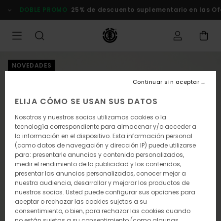
Pasar
DOBLE PROMO
25% de descuento suplementario en las Of
a
la
información
del
producto
NOVEDADES
Continuar sin aceptar
ELIJA CÓMO SE USAN SUS DATOS
Nosotros y nuestros socios utilizamos cookies o la
tecnología correspondiente para almacenar y/o acceder a
la información en el dispositivo. Esta información personal
(como datos de navegación y dirección IP) puede utilizarse
para: presentarle anuncios y contenido personalizados,
medir el rendimiento de la publicidad y los contenidos,
presentar las anuncios personalizados, conocer mejor a
nuestra audiencia, desarrollar y mejorar los productos de
nuestros socios. Usted puede configurar sus opciones para
aceptar o rechazar las cookies sujetas a su
consentimiento, o bien, para rechazar las cookies cuando
no están sujetas a su consentimiento (como algunas