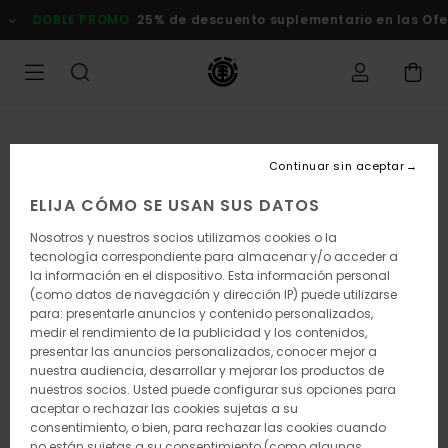
Pasar
DOBLE PROMO
25% de descuento suplementario en las Oferta
a
la
información
del
producto
Continuar sin aceptar
ELIJA CÓMO SE USAN SUS DATOS
Nosotros y nuestros socios utilizamos cookies o la
tecnología correspondiente para almacenar y/o acceder a
la información en el dispositivo. Esta información personal
(como datos de navegación y dirección IP) puede utilizarse
para: presentarle anuncios y contenido personalizados,
medir el rendimiento de la publicidad y los contenidos,
presentar las anuncios personalizados, conocer mejor a
nuestra audiencia, desarrollar y mejorar los productos de
nuestros socios. Usted puede configurar sus opciones para
aceptar o rechazar las cookies sujetas a su
consentimiento, o bien, para rechazar las cookies cuando
no están sujetas a su consentimiento (como algunas