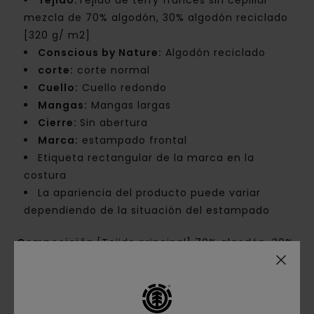
Tejido:
Tejido de terry francés sin cepillar
mezcla de 70% algodón, 30% algodón reciclado
[320 g/ m2]
Conscious by Nature:
Algodón reciclado
corte:
corte normal
Cuello:
Cuello redondo
Mangas:
Mangas largas
Cierre:
Sin abertura
Marca:
estampado frontal
Etiqueta rectangular de la marca en la
costura
La apariencia del producto puede variar
dependiendo de la situación del estampado
Composición
[Tejido principal] 70% algodón, 30%
algodón reciclado