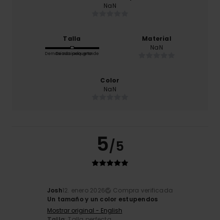
NaN
Talla
Material
NaN
Demasiado pequeño
Demasiado grande
Color
NaN
5
/5
Josh
12. enero 2026
Compra verificada
Un tamaño y un color estupendos
Mostrar original - English
Talla
: Talla perfecta