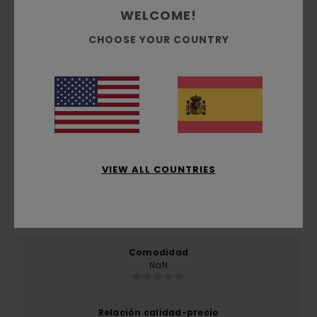
Envíos y Devoluciones
WELCOME!
CHOOSE YOUR COUNTRY
Reseñas de los clientes
Puntuación media
5.0
/5
VIEW ALL COUNTRIES
basado en
1 reseñas verificadas
desde enero 2026
El 100% de nuestros clientes recomiendan este
producto
Comodidad
NaN
Relación calidad-precio