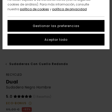
cookies de análisis). Para más información, consulte
nuestra
política de cookies
y
política de privacidad
Gestionar las preferencias
Aceptar todo
Sudaderas Con Cuello Redondo
RECYCLED
Dual
Sudadera Negro Hombre
5.0
(1 Reseñas)
ECO-BONUS
65,00 €
63%