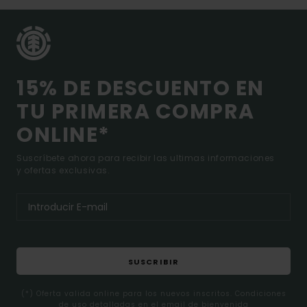
15% DE DESCUENTO EN
TU PRIMERA COMPRA
ONLINE*
Suscríbete ahora para recibir las ultimas informaciones
y ofertas exclusivas.
SUSCRIBIR
(*) Oferta valida online para los nuevos inscritos. Condiciones
de uso detalladas en el email de bienvenida