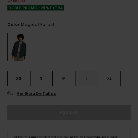
OFERTAS
DOBLE PROMO -25% EXTRA
Magical Forest
Color
XS
S
M
L
XL
Ver Guía De Tallas
Agotado
La talla seleccionada ya no está disponible en línea.