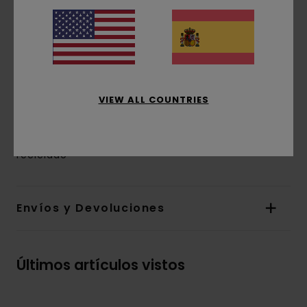
Tejido interior:
tafetán de poliéster
Acolchado:
acolchado de bolas
Cuello de camisa
Solapa de protección con botones
Puños acanalados
Ventilación
VIEW ALL COUNTRIES
y pinzas
Composición
[Tejido principal] 100% poliéster
reciclado
Envíos y Devoluciones
Últimos artículos vistos