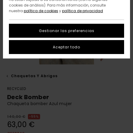
cookies de análisis). Para más información, consulte
nuestra
política de cookies
y
política de privacidad
Gestionar las preferencias
Aceptar todo
Chaquetas Y Abrigos
RECYCLED
Deck Bomber
Chaqueta bomber Azul mujer
140,00 €
55%
63,00 €