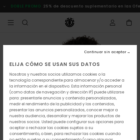
Pasar
DOBLE PROMO
25% de descuento suplementario en las Ofert
a
la
información
del
producto
Continuar sin aceptar
ELIJA CÓMO SE USAN SUS DATOS
Nosotros y nuestros socios utilizamos cookies o la
tecnología correspondiente para almacenar y/o acceder a
la información en el dispositivo. Esta información personal
(como datos de navegación y dirección IP) puede utilizarse
para: presentarle anuncios y contenido personalizados,
medir el rendimiento de la publicidad y los contenidos,
presentar las anuncios personalizados, conocer mejor a
nuestra audiencia, desarrollar y mejorar los productos de
nuestros socios. Usted puede configurar sus opciones para
aceptar o rechazar las cookies sujetas a su
consentimiento, o bien, para rechazar las cookies cuando
no están sujetas a su consentimiento (como algunas