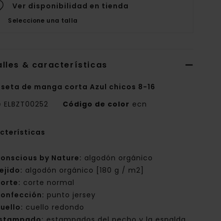
Ver disponibilidad en tienda
Seleccione una talla
lles & características
seta de manga corta Azul chicos 8-16
e
ELBZT00252
Código de color
ecn
cterísticas
onscious by Nature:
algodón orgánico
ejido:
algodón orgánico [180 g / m2]
orte:
corte normal
onfección:
punto jersey
uello:
cuello redondo
stampado:
estampados del pecho y la espalda