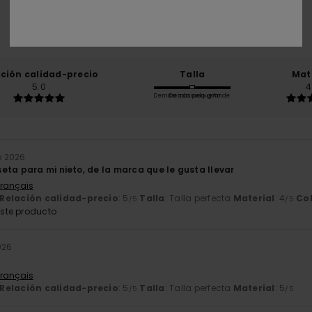
basado en
3 reseñas verificadas
desde diciembre 2025
El 67% de nuestros clientes recomiendan este producto
ación calidad-precio
Talla
Mat
5.0
4
Demasiado pequeño
Demasiado grande
ro 2026
eta para mi nieto, de la marca que le gusta llevar
Français
Relación calidad-precio
: 5
Talla
: Talla perfecta
Material
: 4
Co
/5
/5
ste producto
026
Français
Relación calidad-precio
: 5
Talla
: Talla perfecta
Material
: 5
/5
/5