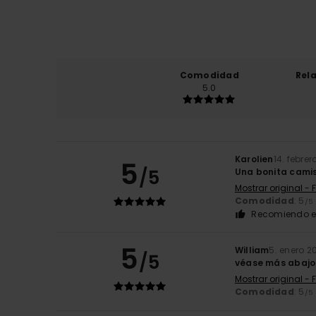
Comodidad
Rel
5.0
Karolien
14. febre
5
/5
Una bonita camis
Mostrar original - 
Comodidad
: 5
/5
Recomiendo e
5
William
5. enero 2
/5
véase más abajo
Mostrar original - 
Comodidad
: 5
/5