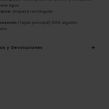
base agua
arca:
etiqueta rectangular
posición
[Tejido principal] 100% algodón
nico
íos y Devoluciones