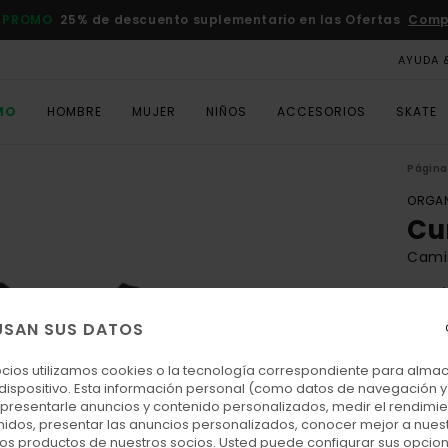
 PROMO
25% de descuento suplementario en las Ofertas
Comp
AYUDA 
MO
HOMBRE
MUJER
NIÑOS
ACCESORIOS
SKATE
Página 
ORGAN
Cu
Camis
5.0
ECO-
USAN SUS DATOS
25,00
9,3
ocios utilizamos cookies o la tecnología correspondiente para alm
 dispositivo. Esta información personal (como datos de navegación y 
OFER
: presentarle anuncios y contenido personalizados, medir el rendimie
enidos, presentar las anuncios personalizados, conocer mejor a nues
DOBL
 los productos de nuestros socios. Usted puede configurar sus opcio