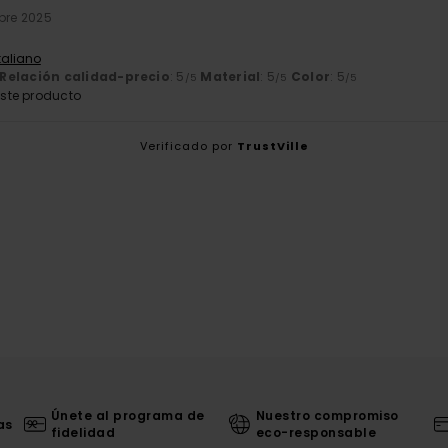
bre 2025
Italiano
Relación calidad-precio
: 5
Material
: 5
Color
: 5
/5
/5
/5
ste producto
Verificado por
TrustVille
Únete al programa de
Nuestro compromiso
as
fidelidad
eco-responsable