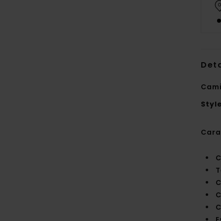
Deta
Cami
Styl
Cara
C
T
C
C
C
E