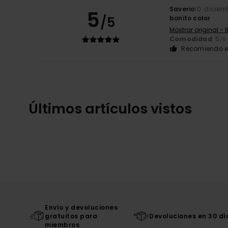
Saverio
10. diciem
5
/5
bonito color
Mostrar original - 
Comodidad
: 5
/5
Recomiendo e
Últimos artículos vistos
Envío y devoluciones
gratuitos para
Devoluciones en 30 dí
miembros