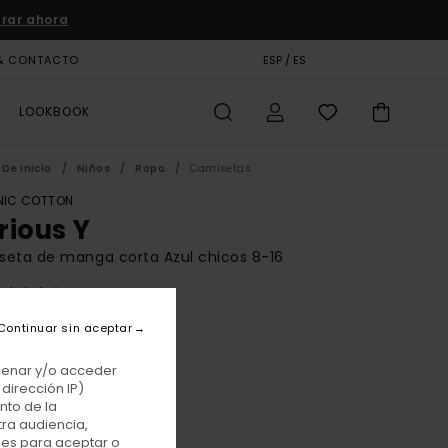
rar ahora
& CONTACTO
TARJETA DE REGALO
ESP / ES
TIENDAS
LOOKBOOK
De Inicio
Niños
Ropa
Camisetas
IC COTTON
rious Y
eta de manga corta Azul chicos 8-16
(3 Reseñas)
BONUS
Continuar sin aceptar
 €
63%
7 €
acenar y/o acceder
dirección IP)
TAS
nto de la
tra audiencia,
E PROMO -25% EXTRA
nes para aceptar o