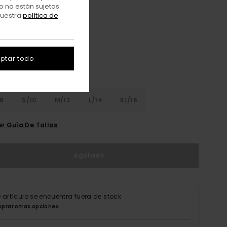
o no están sujetas
nuestra
política de
Eclipse Navy
r
ptar todo
8
S/10
M/12
L/14
XL/16
er Guía De Tallas
Agotado
e artículo se encuentra fuera de stock.
prar otras opciones