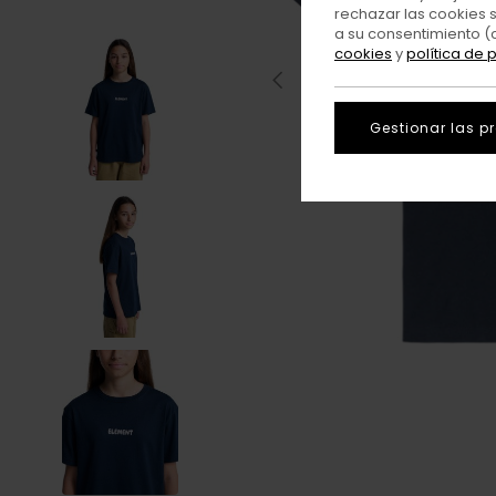
rechazar las cookies 
a su consentimiento (
cookies
y
política de 
Gestionar las p