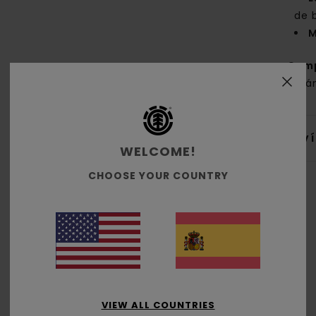
de 
M
Com
orgá
Env
WELCOME!
CHOOSE YOUR COUNTRY
Puntuación media
5.0
/5
VIEW ALL COUNTRIES