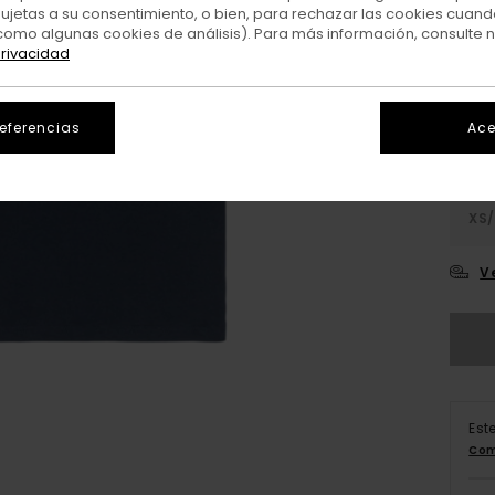
sujetas a su consentimiento, o bien, para rechazar las cookies cuand
como algunas cookies de análisis). Para más información, consulte 
Colo
privacidad
referencias
Ace
XS/
V
Est
Com