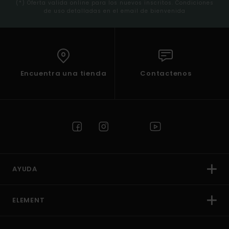
(*) Oferta valida online para los nuevos inscritos. Condiciones
de uso detalladas en el email de bienvenida
Encuentra una tienda
Contactenos
AYUDA
ELEMENT