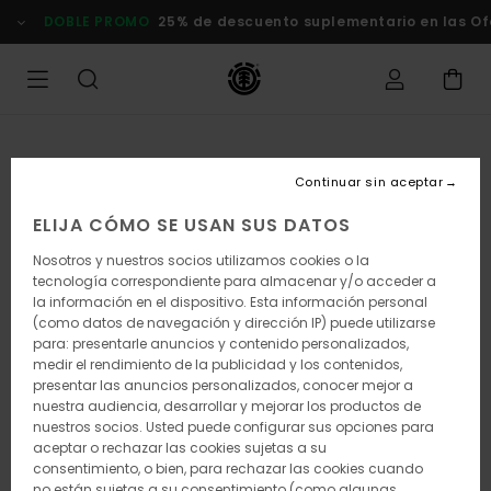
Pasar
DOBLE PROMO
25% de descuento suplementario en las Of
a
la
información
del
producto
Continuar sin aceptar
ELIJA CÓMO SE USAN SUS DATOS
Nosotros y nuestros socios utilizamos cookies o la
tecnología correspondiente para almacenar y/o acceder a
la información en el dispositivo. Esta información personal
(como datos de navegación y dirección IP) puede utilizarse
para: presentarle anuncios y contenido personalizados,
medir el rendimiento de la publicidad y los contenidos,
presentar las anuncios personalizados, conocer mejor a
nuestra audiencia, desarrollar y mejorar los productos de
nuestros socios. Usted puede configurar sus opciones para
aceptar o rechazar las cookies sujetas a su
consentimiento, o bien, para rechazar las cookies cuando
no están sujetas a su consentimiento (como algunas