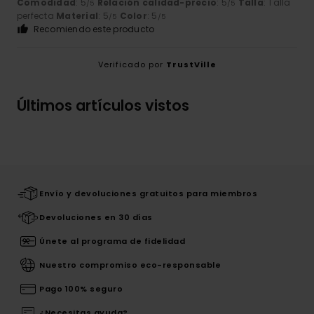
Comodidad
: 5
Relación calidad-precio
: 5
Talla
: Talla
/5
/5
perfecta
Material
: 5
Color
: 5
/5
/5
Recomiendo este producto
Verificado por
TrustVille
Últimos artículos vistos
Envío y devoluciones gratuitos para miembros
Devoluciones en 30 días
Únete al programa de fidelidad
Nuestro compromiso eco-responsable
Pago 100% seguro
¿Necesitas ayuda?