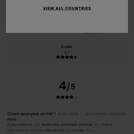
4.3
VIEW ALL COUNTRIES
Talla
Material
4.3
Demasiado pequeño
Demasiado grande
Color
4.7
4
/5
Client anonyme vérifié
15. enero 2026
Compra verificada
Hola
Comodidad
: 4
Relación calidad-precio
: 3
Talla
:
/5
/5
Demasiado grande
Material
: 3
Color
: 4
/5
/5