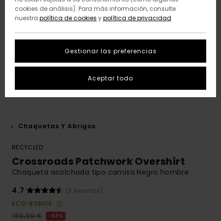
cookies de análisis). Para más información, consulte
nuestra
política de cookies
y
política de privacidad
Gestionar las preferencias
Aceptar todo
Chaquetas Y Abrigos
RECYCLED
Crossroads Patchwork Overshirt
Chaqueta acolchada tipo camisa Negro hombre
4.7
(3 Reseñas)
ECO-BONUS
150,00 €
63%