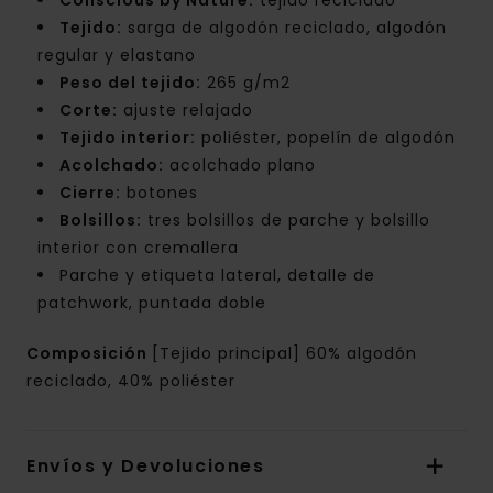
Conscious by Nature:
tejido reciclado
Tejido:
sarga de algodón reciclado, algodón
regular y elastano
Peso del tejido:
265 g/m2
Corte:
ajuste relajado
Tejido interior:
poliéster, popelín de algodón
Acolchado:
acolchado plano
Cierre:
botones
Bolsillos:
tres bolsillos de parche y bolsillo
interior con cremallera
Parche y etiqueta lateral, detalle de
patchwork, puntada doble
Composición
[Tejido principal] 60% algodón
reciclado, 40% poliéster
Envíos y Devoluciones