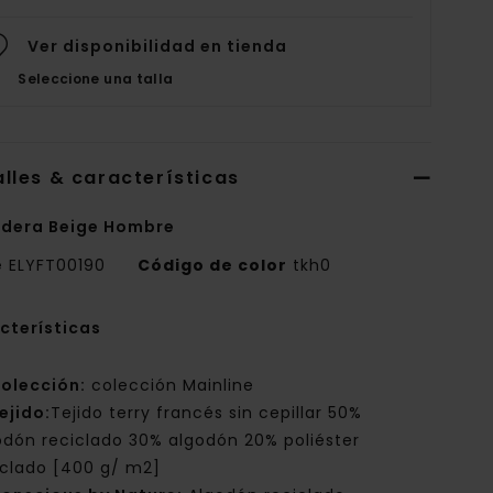
Ver disponibilidad en tienda
Seleccione una talla
lles & características
dera Beige Hombre
e
ELYFT00190
Código de color
tkh0
cterísticas
olección:
colección Mainline
ejido:
Tejido terry francés sin cepillar 50%
odón reciclado 30% algodón 20% poliéster
iclado [400 g/ m2]