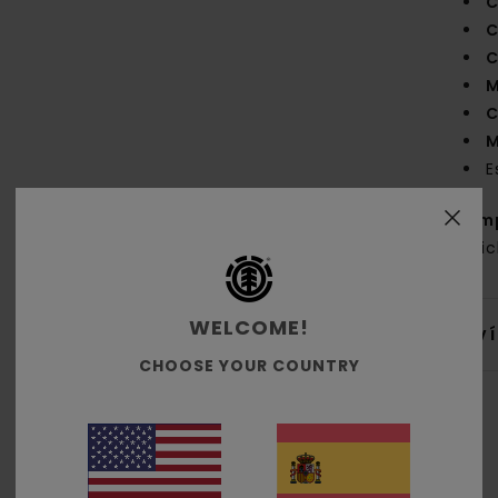
C
C
C
M
C
M
E
Com
recic
WELCOME!
Env
CHOOSE YOUR COUNTRY