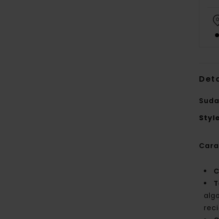
Deta
Suda
Styl
Cara
C
T
alg
rec