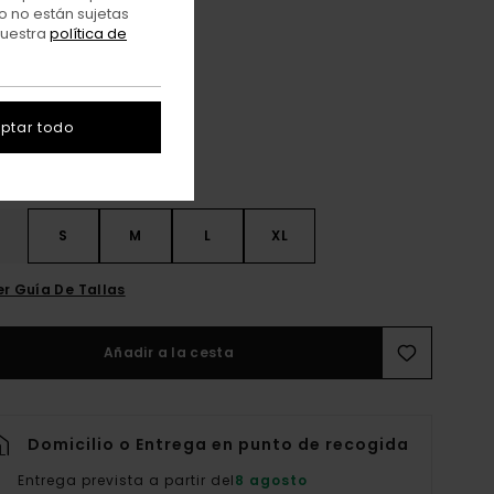
o no están sujetas
nuestra
política de
Aluminum
r
ptar todo
S
S
M
L
XL
er Guía De Tallas
Añadir a la cesta
Domicilio o Entrega en punto de recogida
Entrega prevista a partir del
8 agosto