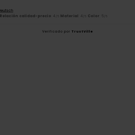
 Deutsch
Relación calidad-precio
: 4
Material
: 4
Color
: 5
/5
/5
/5
Verificado por
TrustVille