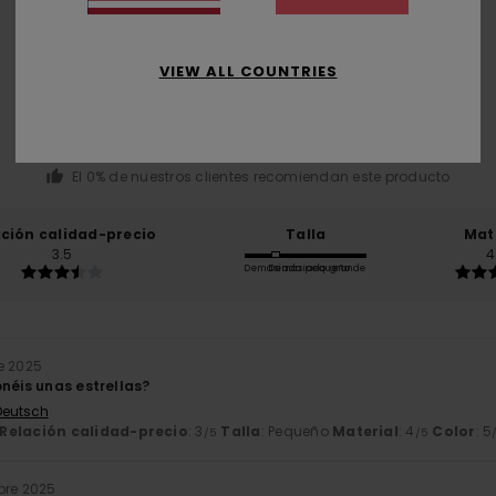
Puntuación media
4.5
VIEW ALL COUNTRIES
/5
basado en
2 reseñas verificadas
desde noviembre 2025
El 0% de nuestros clientes recomiendan este producto
ación calidad-precio
Talla
Mat
3.5
4
Demasiado pequeño
Demasiado grande
e 2025
onéis unas estrellas?
 Deutsch
Relación calidad-precio
: 3
Talla
: Pequeño
Material
: 4
Color
: 5
/5
/5
bre 2025