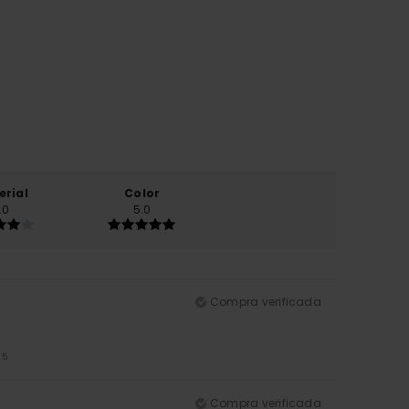
erial
Color
.0
5.0
Compra verificada
/5
Compra verificada