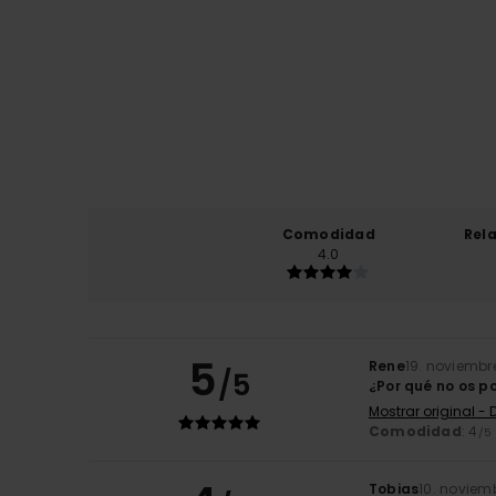
Comodidad
Rel
4.0
5
Rene
19. noviembr
/5
¿Por qué no os p
Mostrar original -
Comodidad
: 4
/5
Tobias
10. noviem