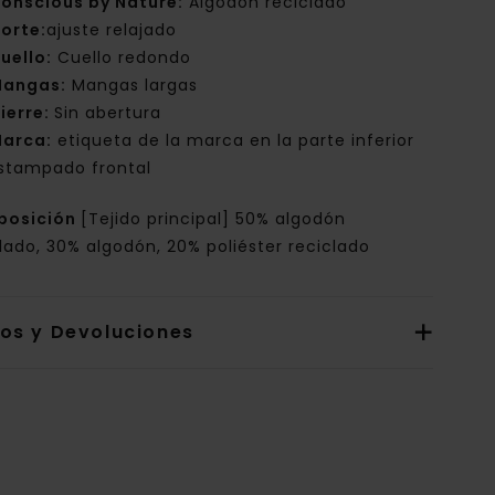
onscious by Nature:
Algodón reciclado
orte:
ajuste relajado
uello:
Cuello redondo
angas:
Mangas largas
ierre:
Sin abertura
arca:
etiqueta de la marca en la parte inferior
stampado frontal
posición
[Tejido principal] 50% algodón
lado, 30% algodón, 20% poliéster reciclado
íos y Devoluciones