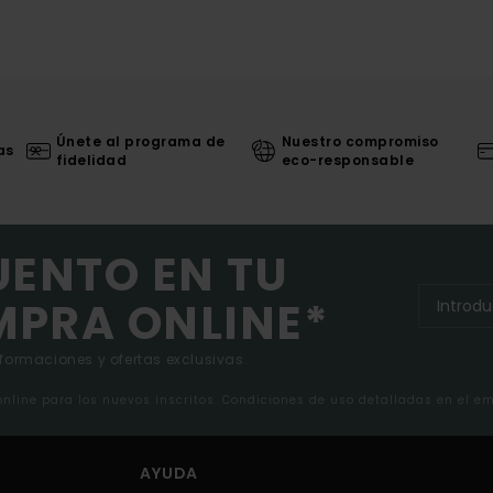
Únete al programa de
Nuestro compromiso
as
fidelidad
eco-responsable
UENTO EN TU
MPRA ONLINE*
nformaciones y ofertas exclusivas.
 online para los nuevos inscritos. Condiciones de uso detalladas en el e
AYUDA