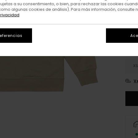
sujetas a su consentimiento, o bien, para rechazar las cookies cuand
como algunas cookies de análisis). Para más información, consulte 
privacidad
Colo
referencias
Ace
X
V