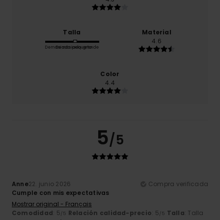
Talla
Material
4.6
Demasiado pequeño
Demasiado grande
Color
4.4
5
/5
Anne
22. junio 2026
Compra verificada
Cumple con mis expectativas
Mostrar original - Français
Comodidad
: 5
Relación calidad-precio
: 5
Talla
: Talla
/5
/5