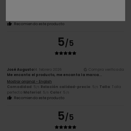
Es perfecto
Mostrar original - Italiano
Comodidad
: 5
Relación calidad-precio
: 5
Talla
: Talla
/5
/5
perfecta
Material
: 5
Color
: 5
/5
/5
Recomiendo este producto
5
/5
José Augusto
14. febrero 2026
Compra verificada
Me encanta el producto, me encanta la marca...
Mostrar original - English
Comodidad
: 5
Relación calidad-precio
: 5
Talla
: Talla
/5
/5
perfecta
Material
: 5
Color
: 5
/5
/5
Recomiendo este producto
5
/5