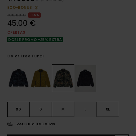
ECO-BONUS
100,00 €
55%
45,00 €
OFERTAS
DOBLE PROMO -25% EXTRA
Tree Fungi
Color
XS
S
M
L
XL
Ver Guía De Tallas