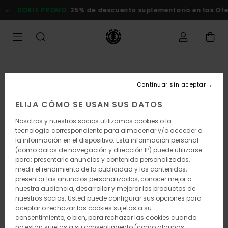
Pasar
DOBLE PROMO
25% de descuento suplementario en las Ofertas
a
la
información
del
producto
Continuar sin aceptar
ELIJA CÓMO SE USAN SUS DATOS
Nosotros y nuestros socios utilizamos cookies o la
tecnología correspondiente para almacenar y/o acceder a
la información en el dispositivo. Esta información personal
(como datos de navegación y dirección IP) puede utilizarse
para: presentarle anuncios y contenido personalizados,
medir el rendimiento de la publicidad y los contenidos,
presentar las anuncios personalizados, conocer mejor a
nuestra audiencia, desarrollar y mejorar los productos de
nuestros socios. Usted puede configurar sus opciones para
aceptar o rechazar las cookies sujetas a su
consentimiento, o bien, para rechazar las cookies cuando
no están sujetas a su consentimiento (como algunas