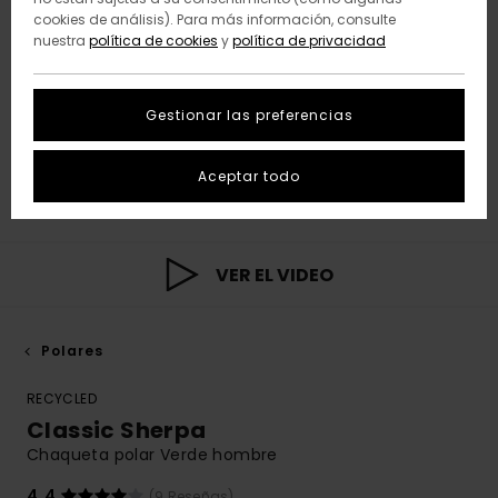
cookies de análisis). Para más información, consulte
nuestra
política de cookies
y
política de privacidad
Gestionar las preferencias
Aceptar todo
VER EL VIDEO
Polares
RECYCLED
Classic Sherpa
Chaqueta polar Verde hombre
4.4
(9 Reseñas)