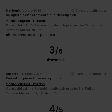
Meriem
9. febrero 2026
Compra verificada
Se ajusta perfectamente a la descripción
Mostrar original - Français
Comodidad
: 5
Relación calidad-precio
: 5
Talla
: Talla
/5
/5
perfecta
Material
: 5
/5
Recomiendo este producto
3
/5
Alberto
9. febrero 2026
Compra verificada
Pensaba que estaría más pulido
Mostrar original - Italiano
Comodidad
: 4
Relación calidad-precio
: 3
Talla
:
/5
/5
Grande
Material
: 3
Color
: 4
/5
/5
4
/5