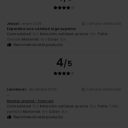
Jesus
9. enero 2026
Compra verificada
Esperaba una calidad algo superior
Comodidad
: 5
Relación calidad-precio
: 4
Talla
:
/5
/5
Grande
Material
: 4
Color
: 3
/5
/5
Recomiendo este producto
4
/5
Laurence
9. diciembre 2025
Compra verificada
...
Mostrar original - Français
Comodidad
: 5
Relación calidad-precio
: 5
Talla
: Talla
/5
/5
perfecta
Material
: 4
Color
: 4
/5
/5
Recomiendo este producto