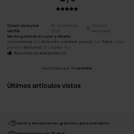
Client anonyme
15. noviembre
Compra
vérifié
2025
verificada
Me ha gustado el color y diseño
Comodidad
: 5
Relación calidad-precio
: 5
Talla
: Talla
/5
/5
perfecta
Material
: 5
Color
: 5
/5
/5
Recomiendo este producto
Verificado por
TrustVille
Últimos artículos vistos
Envío y devoluciones gratuitos para miembros
Devoluciones en 30 días