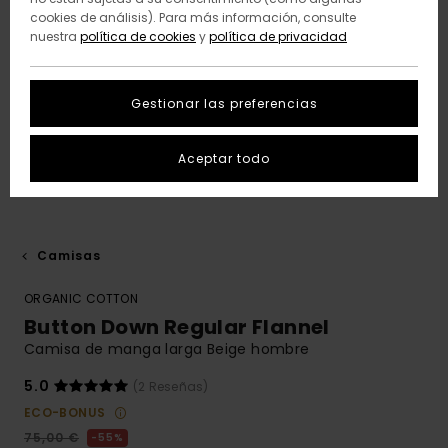
cookies de análisis). Para más información, consulte
nuestra
política de cookies
y
política de privacidad
Gestionar las preferencias
Aceptar todo
Camisas
ORGANIC COTTON
Button Down Regular Flannel
Camisa de manga larga Beige hombre
5.0
(2 Reseñas)
ECO-BONUS
75,00 €
55%