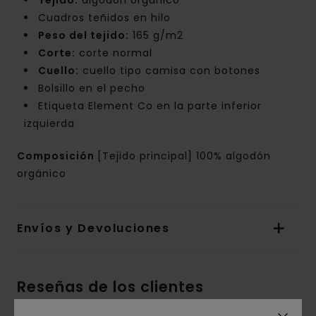
Tejido:
algodón orgánico
Cuadros teñidos en hilo
Peso del tejido:
165 g/m2
Corte:
corte normal
Cuello:
cuello tipo camisa con botones
Bolsillo en el pecho
Etiqueta Element Co en la parte inferior
izquierda
Composición
[Tejido principal] 100% algodón
orgánico
Envíos y Devoluciones
Reseñas de los clientes