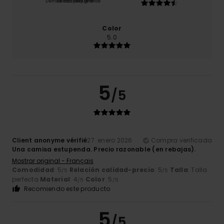
Demasiado pequeño
Demasiado grande
Color
5.0
5
/5
Client anonyme vérifié
27. enero 2026
Compra verificada
Una camisa estupenda. Precio razonable (en rebajas).
Mostrar original - Français
Comodidad
: 5
Relación calidad-precio
: 5
Talla
: Talla
/5
/5
perfecta
Material
: 4
Color
: 5
/5
/5
Recomiendo este producto
5
/5