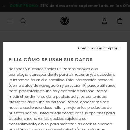
Pasar
DOBLE PROMO
25% de descuento suplementario en las Oferta
a
la
información
del
producto
Continuar sin aceptar
ELIJA CÓMO SE USAN SUS DATOS
Nosotros y nuestros socios utilizamos cookies o la
tecnología correspondiente para almacenar y/o acceder a
la información en el dispositivo. Esta información personal
(como datos de navegación y dirección IP) puede utilizarse
para: presentarle anuncios y contenido personalizados,
medir el rendimiento de la publicidad y los contenidos,
presentar las anuncios personalizados, conocer mejor a
nuestra audiencia, desarrollar y mejorar los productos de
nuestros socios. Usted puede configurar sus opciones para
aceptar o rechazar las cookies sujetas a su
consentimiento, o bien, para rechazar las cookies cuando
no están sujetas a su consentimiento (como algunas