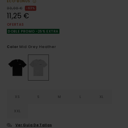
ECO-BONUS
30,00 €
63%
11,25 €
OFERTAS
DOBLE PROMO -25% EXTRA
Mid Grey Heather
Color
XS
S
M
L
XL
XXL
Ver Guía De Tallas