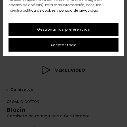
cookies de análisis). Para más información, consulte
nuestra
política de cookies
y
política de privacidad
Gestionar las preferencias
Aceptar todo
VER EL VIDEO
Camisetas
ORGANIC COTTON
Blazin
Camiseta de manga corta Gris Hombre