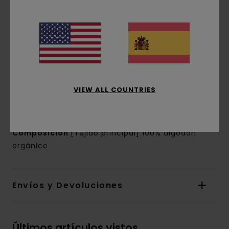
Características
Tejido:
punto jersey de algodón orgánico [160
g/m2]
corte:
corte normal
Cuello:
Cuello redondo
Marca:
gráfico serigrafiado en la parte
VIEW ALL COUNTRIES
frontal
Parche con la marca en la costura lateral
Composición
[Tejido principal] 100% algodón
orgánico
Envíos y Devoluciones
Últimos artículos vistos