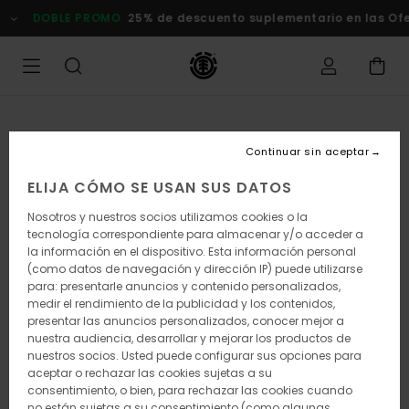
Pasar
DOBLE PROMO
25% de descuento suplementario en las Ofert
a
la
información
del
producto
Continuar sin aceptar
ELIJA CÓMO SE USAN SUS DATOS
Nosotros y nuestros socios utilizamos cookies o la
tecnología correspondiente para almacenar y/o acceder a
la información en el dispositivo. Esta información personal
(como datos de navegación y dirección IP) puede utilizarse
para: presentarle anuncios y contenido personalizados,
medir el rendimiento de la publicidad y los contenidos,
presentar las anuncios personalizados, conocer mejor a
nuestra audiencia, desarrollar y mejorar los productos de
nuestros socios. Usted puede configurar sus opciones para
aceptar o rechazar las cookies sujetas a su
consentimiento, o bien, para rechazar las cookies cuando
no están sujetas a su consentimiento (como algunas