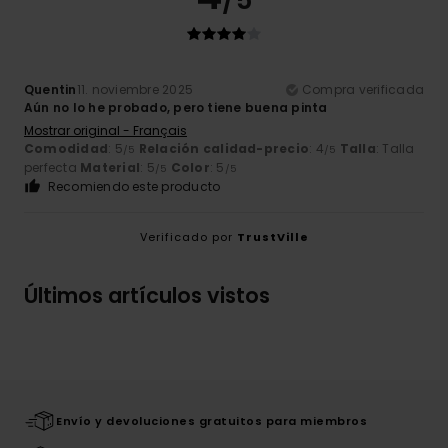
/5
Quentin
11. noviembre 2025
Compra verificada
Aún no lo he probado, pero tiene buena pinta
Mostrar original - Français
Comodidad
: 5
Relación calidad-precio
: 4
Talla
: Talla
/5
/5
perfecta
Material
: 5
Color
: 5
/5
/5
Recomiendo este producto
Verificado por
TrustVille
Últimos artículos vistos
Envío y devoluciones gratuitos para miembros