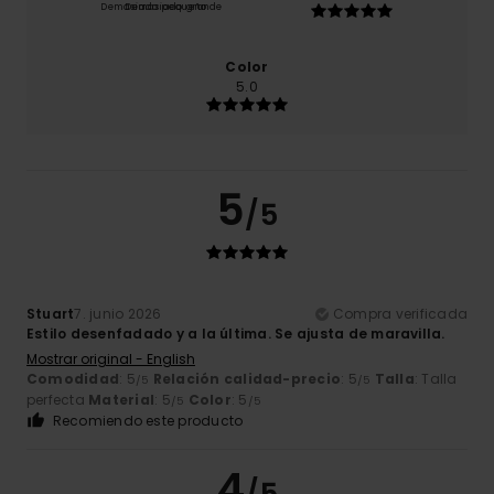
Demasiado pequeño
Demasiado grande
Color
5.0
5
/5
Stuart
7. junio 2026
Compra verificada
Estilo desenfadado y a la última. Se ajusta de maravilla.
Mostrar original - English
Comodidad
: 5
Relación calidad-precio
: 5
Talla
: Talla
/5
/5
perfecta
Material
: 5
Color
: 5
/5
/5
Recomiendo este producto
4