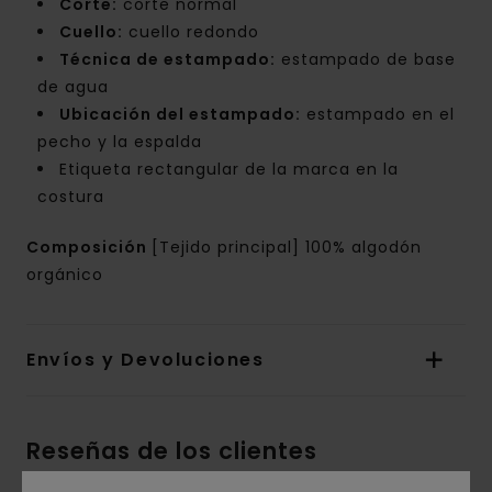
Corte:
corte normal
Cuello:
cuello redondo
Técnica de estampado:
estampado de base
de agua
Ubicación del estampado:
estampado en el
pecho y la espalda
Etiqueta rectangular de la marca en la
costura
Composición
[Tejido principal] 100% algodón
orgánico
Envíos y Devoluciones
Reseñas de los clientes