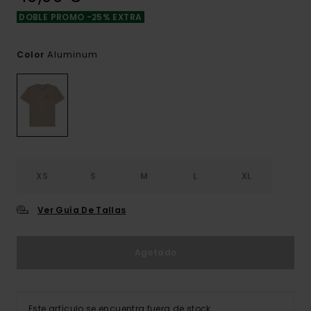
DOBLE PROMO -25% EXTRA
Aluminum
Color
XS
S
M
L
XL
Ver Guía De Tallas
Agotado
Este artículo se encuentra fuera de stock.