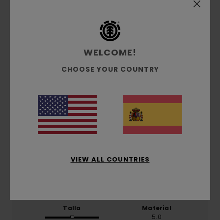
Puntuación media
4.5
/5
WELCOME!
CHOOSE YOUR COUNTRY
basado en
2 reseñas verificadas
desde noviembre
2025
El 100% de nuestros clientes recomiendan este
producto
Comodidad
5.0
VIEW ALL COUNTRIES
Relación calidad-precio
4.5
Talla
Material
5.0