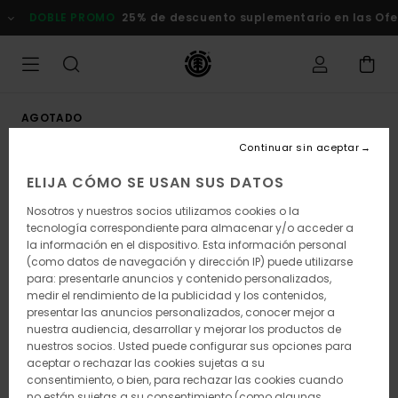
Pasar
DOBLE PROMO
25% de descuento suplementario en las Oferta
a
la
información
del
producto
AGOTADO
Continuar sin aceptar
ELIJA CÓMO SE USAN SUS DATOS
Nosotros y nuestros socios utilizamos cookies o la
tecnología correspondiente para almacenar y/o acceder a
la información en el dispositivo. Esta información personal
(como datos de navegación y dirección IP) puede utilizarse
para: presentarle anuncios y contenido personalizados,
medir el rendimiento de la publicidad y los contenidos,
presentar las anuncios personalizados, conocer mejor a
nuestra audiencia, desarrollar y mejorar los productos de
nuestros socios. Usted puede configurar sus opciones para
aceptar o rechazar las cookies sujetas a su
consentimiento, o bien, para rechazar las cookies cuando
no están sujetas a su consentimiento (como algunas