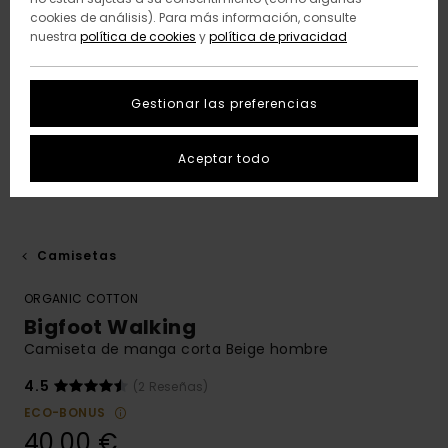
cookies de análisis). Para más información, consulte
nuestra
política de cookies
y
política de privacidad
Gestionar las preferencias
Aceptar todo
Camisetas
ORGANIC COTTON
Bigfoot Walking
Camiseta de manga corta Beige hombre
4.5
(2 Reseñas)
ECO-BONUS
40,00 €