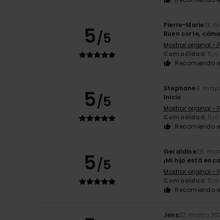
Pierre-Marie
13. 
5
/5
Buen corte, cómo
Mostrar original - 
Comodidad
: 5
/5
Recomiendo e
Stephane
9. may
5
/5
Inicio
Mostrar original - 
Comodidad
: 5
/5
Recomiendo e
Geraldine
25. ma
5
/5
¡Mi hijo está en
Mostrar original - 
Comodidad
: 5
/5
Recomiendo e
Jens
22. marzo 20