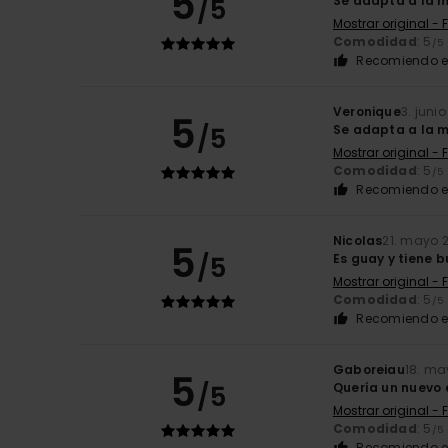
5
/5
Se adapta a la m
Mostrar original - 
Comodidad
: 5
/5
Recomiendo e
Veronique
3. juni
5
/5
Se adapta a la m
Mostrar original - 
Comodidad
: 5
/5
Recomiendo e
Nicolas
21. mayo 
5
/5
Es guay y tiene 
Mostrar original - 
Comodidad
: 5
/5
Recomiendo e
Gaboreiau
18. ma
5
/5
Quería un nuevo 
Mostrar original - 
Comodidad
: 5
/5
Recomiendo e