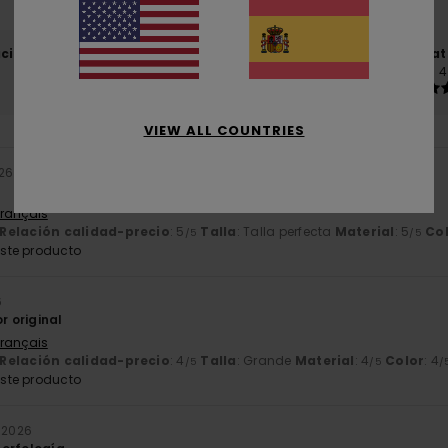
El 100% de nuestros clientes recomiendan este producto
ación calidad-precio
Talla
Mat
4.4
4
Demasiado pequeño
Demasiado grande
VIEW ALL COUNTRIES
026
Français
Relación calidad-precio
: 5
Talla
: Talla perfecta
Material
: 5
Co
/5
/5
ste producto
6
r original
Français
Relación calidad-precio
: 4
Talla
: Grande
Material
: 4
Color
: 4
/5
/5
/
ste producto
o 2026