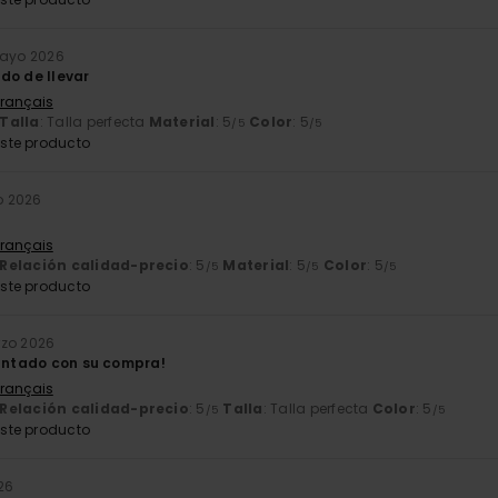
mayo 2026
do de llevar
Français
Talla
: Talla perfecta
Material
: 5
Color
: 5
/5
/5
ste producto
o 2026
Français
Relación calidad-precio
: 5
Material
: 5
Color
: 5
/5
/5
/5
ste producto
rzo 2026
cantado con su compra!
Français
Relación calidad-precio
: 5
Talla
: Talla perfecta
Color
: 5
/5
/5
ste producto
26