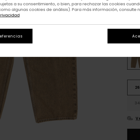
sujetas a su consentimiento, o bien, para rechazar las cookies cuand
como algunas cookies de análisis). Para más información, consulte 
Colo
privacidad
referencias
Ace
26
3
V