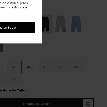
o no están sujetas
nuestra
política de
Brown Tint
r
ptar todo
28
30
31
32
33
4
36
er Guía De Tallas
Añadir a la cesta