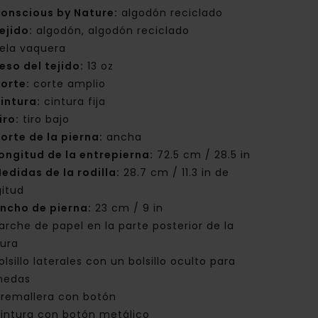
onscious by Nature:
algodón reciclado
ejido:
algodón, algodón reciclado
ela vaquera
eso del tejido:
13 oz
orte:
corte amplio
intura:
cintura fija
iro:
tiro bajo
orte de la pierna:
ancha
ongitud de la entrepierna:
72.5 cm / 28.5 in
edidas de la rodilla:
28.7 cm / 11.3 in de
gitud
ncho de pierna:
23 cm / 9 in
arche de papel en la parte posterior de la
tura
olsillo laterales con un bolsillo oculto para
nedas
remallera con botón
intura con botón metálico