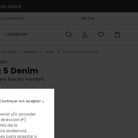
rar ahora
& CONTACTO
TARJETA DE REGALO
ESP / ES
TIENDAS
LOOKBOOK
De Inicio
Hombre
Ropa
Pantalones Vaqueros
LED
g 5 Denim
ero Marrón hombre
(13 Reseñas)
BONUS
Continuar sin aceptar
 €
63%
75 €
acenar y/o acceder
dirección IP)
TAS
nto de la
tra audiencia,
E PROMO -25% EXTRA
nes para aceptar o