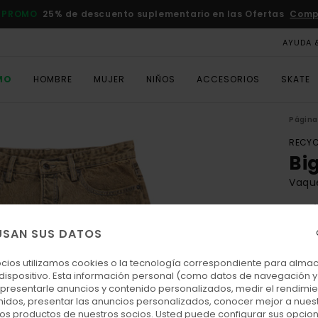
 PROMO
25% de descuento suplementario en las Ofertas
Comp
AYUDA 
MO
HOMBRE
MUJER
NIÑOS
ACCESORIOS
SKATE
Página 
RECYC
Bi
Vaqu
4.9
ECO-
USAN SUS DATOS
90,00
33,
ocios utilizamos cookies o la tecnología correspondiente para alm
 dispositivo. Esta información personal (como datos de navegación y 
OFER
: presentarle anuncios y contenido personalizados, medir el rendimie
enidos, presentar las anuncios personalizados, conocer mejor a nues
DOBL
 los productos de nuestros socios. Usted puede configurar sus opcio