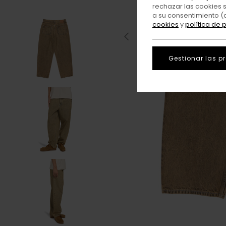
rechazar las cookies 
a su consentimiento (
cookies
y
política de 
Gestionar las p