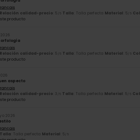
orfología
Français
Relación calidad-precio
: 5
Talla
: Talla perfecta
Material
: 5
Co
/5
/5
ste producto
o 2026
orfología
Français
Relación calidad-precio
: 5
Talla
: Talla perfecta
Material
: 5
Co
/5
/5
ste producto
2026
buen aspecto
Français
Relación calidad-precio
: 3
Talla
: Talla perfecta
Material
: 5
Col
/5
/5
ste producto
yo 2026
estilo
Français
Talla
: Talla perfecta
Material
: 5
/5
ste producto