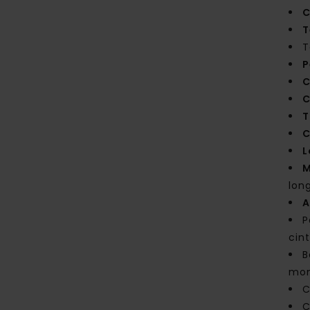
C
T
T
P
C
C
T
C
L
M
lon
A
P
cin
B
mo
C
C