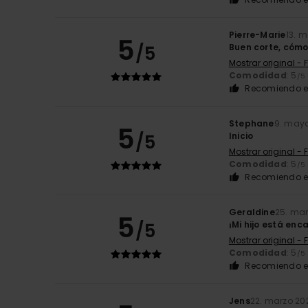
Pierre-Marie
13. 
5
/5
Buen corte, cómo
Mostrar original - 
Comodidad
: 5
/5
Recomiendo e
Stephane
9. may
5
/5
Inicio
Mostrar original - 
Comodidad
: 5
/5
Recomiendo e
Geraldine
25. ma
5
/5
¡Mi hijo está en
Mostrar original - 
Comodidad
: 5
/5
Recomiendo e
Jens
22. marzo 20