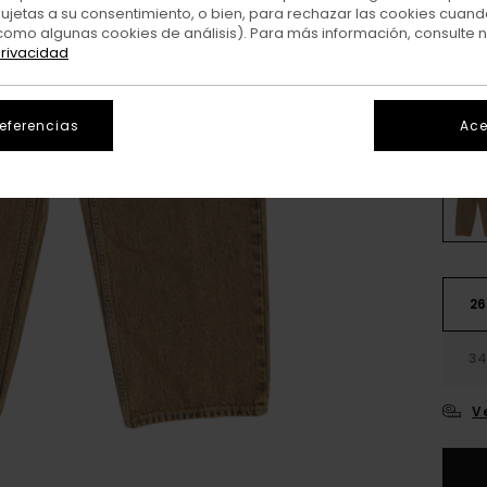
sujetas a su consentimiento, o bien, para rechazar las cookies cuand
como algunas cookies de análisis). Para más información, consulte 
Colo
privacidad
referencias
Ace
26
3
V