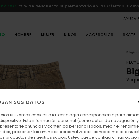
 PROMO
25% de descuento suplementario en las Ofertas
Comp
AYUDA 
MO
HOMBRE
MUJER
NIÑOS
ACCESORIOS
SKATE
Página 
RECYC
Bi
Vaqu
4.9
ECO-
USAN SUS DATOS
90,00
33,
ocios utilizamos cookies o la tecnología correspondiente para alm
 dispositivo. Esta información personal (como datos de navegación y 
OFER
: presentarle anuncios y contenido personalizados, medir el rendimie
enidos, presentar las anuncios personalizados, conocer mejor a nues
DOBL
 los productos de nuestros socios. Usted puede configurar sus opcio