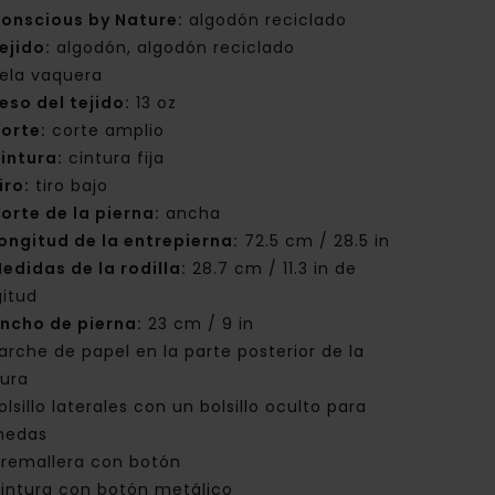
onscious by Nature:
algodón reciclado
ejido:
algodón, algodón reciclado
ela vaquera
eso del tejido:
13 oz
orte:
corte amplio
intura:
cintura fija
iro:
tiro bajo
orte de la pierna:
ancha
ongitud de la entrepierna:
72.5 cm / 28.5 in
edidas de la rodilla:
28.7 cm / 11.3 in de
gitud
ncho de pierna:
23 cm / 9 in
arche de papel en la parte posterior de la
tura
olsillo laterales con un bolsillo oculto para
nedas
remallera con botón
intura con botón metálico