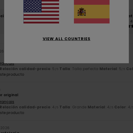
El 100% de nuestros clientes recomiendan este producto
ación calidad-precio
Talla
Mat
4.4
4
Demasiado pequeño
Demasiado grande
VIEW ALL COUNTRIES
026
Français
Relación calidad-precio
: 5
Talla
: Talla perfecta
Material
: 5
Co
/5
/5
ste producto
6
r original
Français
Relación calidad-precio
: 4
Talla
: Grande
Material
: 4
Color
: 4
/5
/5
/
ste producto
o 2026