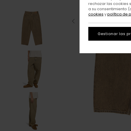
rechazar las cookies 
a su consentimiento (
cookies
y
política de 
Gestionar las p