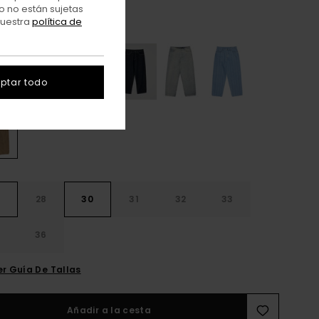
o no están sujetas
nuestra
política de
Brown Tint
r
ptar todo
28
30
31
32
33
4
36
er Guía De Tallas
Añadir a la cesta