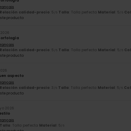
orfología
Français
Relación calidad-precio
: 5
Talla
: Talla perfecta
Material
: 5
Co
/5
/5
ste producto
o 2026
orfología
Français
Relación calidad-precio
: 5
Talla
: Talla perfecta
Material
: 5
Co
/5
/5
ste producto
2026
buen aspecto
Français
Relación calidad-precio
: 3
Talla
: Talla perfecta
Material
: 5
Col
/5
/5
ste producto
yo 2026
estilo
Français
Talla
: Talla perfecta
Material
: 5
/5
ste producto