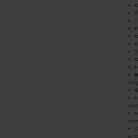
C
T
T
P
C
C
T
C
L
M
lon
A
P
cin
B
mo
C
C