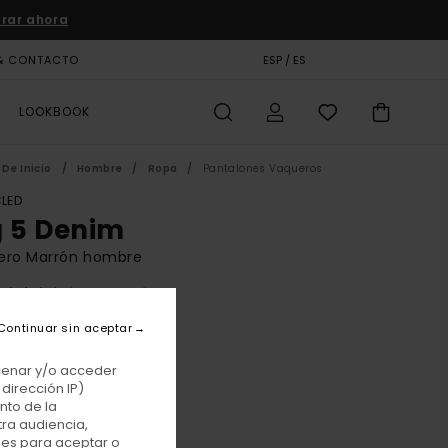
rar ahora
& CONTACTO
TARJETA DE REGALO
ESP / ES
TIENDAS
LOOKBOOK
De Inicio
Hombre
Ropa
Pantalones Vaqueros
LED
g 5 Denim
ero Marrón hombre
(13 Reseñas)
BONUS
Continuar sin aceptar
 €
63%
75 €
acenar y/o acceder
dirección IP)
TAS
nto de la
tra audiencia,
E PROMO -25% EXTRA
nes para aceptar o