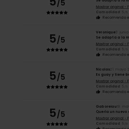
5
/5
Se adapta a la m
Mostrar original - 
Comodidad
: 5
/5
Recomiendo e
Veronique
3. juni
5
/5
Se adapta a la m
Mostrar original - 
Comodidad
: 5
/5
Recomiendo e
Nicolas
21. mayo 
5
/5
Es guay y tiene 
Mostrar original - 
Comodidad
: 5
/5
Recomiendo e
Gaboreiau
18. ma
5
/5
Quería un nuevo 
Mostrar original - 
Comodidad
: 5
/5
Recomiendo e