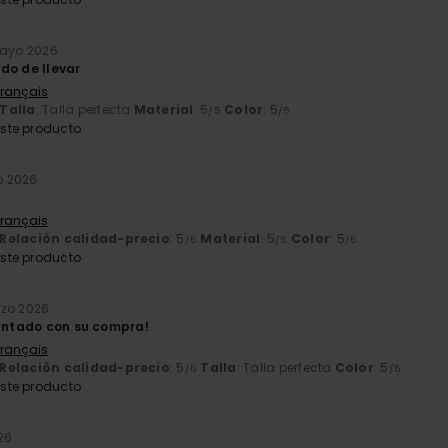
mayo 2026
do de llevar
Français
Talla
: Talla perfecta
Material
: 5
Color
: 5
/5
/5
ste producto
o 2026
Français
Relación calidad-precio
: 5
Material
: 5
Color
: 5
/5
/5
/5
ste producto
rzo 2026
cantado con su compra!
Français
Relación calidad-precio
: 5
Talla
: Talla perfecta
Color
: 5
/5
/5
ste producto
26