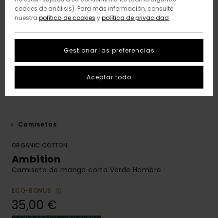
cookies de análisis). Para más información, consulte
nuestra
política de cookies
y
política de privacidad
Gestionar las preferencias
Aceptar todo
Camisetas
ORGANIC COTTON
Ambition
Camiseta de manga corta Verde Hombre
ECO-BONUS
35,00 €