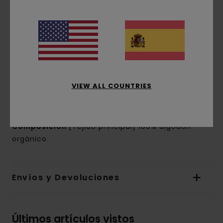
corte:
corte normal
Cuello:
Cuello redondo
Mangas:
manga corta
Marca:
estampados de base agua en el
pecho y la espalda
Otras características:
etiqueta rectangular
en la costura
VIEW ALL COUNTRIES
La apariencia del producto puede variar
dependiendo de la situación del estampado
Composición
[Tejido principal] 100% algodón
orgánico
Envíos y Devoluciones
Últimos artículos vistos