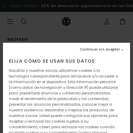
Pasar
DOBLE PROMO
25% de descuento suplementario en las Ofert
a
la
información
del
producto
AGOTADO
Continuar sin aceptar
ELIJA CÓMO SE USAN SUS DATOS
Nosotros y nuestros socios utilizamos cookies o la
tecnología correspondiente para almacenar y/o acceder a
la información en el dispositivo. Esta información personal
(como datos de navegación y dirección IP) puede utilizarse
para: presentarle anuncios y contenido personalizados,
medir el rendimiento de la publicidad y los contenidos,
presentar las anuncios personalizados, conocer mejor a
nuestra audiencia, desarrollar y mejorar los productos de
nuestros socios. Usted puede configurar sus opciones para
aceptar o rechazar las cookies sujetas a su
consentimiento, o bien, para rechazar las cookies cuando
no están sujetas a su consentimiento (como algunas