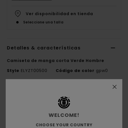
Ver disponibilidad en tienda
Seleccione una talla
Detalles & características
Camiseta de manga corta Verde Hombre
Style
ELYZT00500
Código de color
gpw0
Características
Colección:
colección Mainline
Tejido:
tejido de punto de 100% algodón
WELCOME!
orgánico [180 g/m2]
Conscious by Nature:
Algodón Orgánico
CHOOSE YOUR COUNTRY