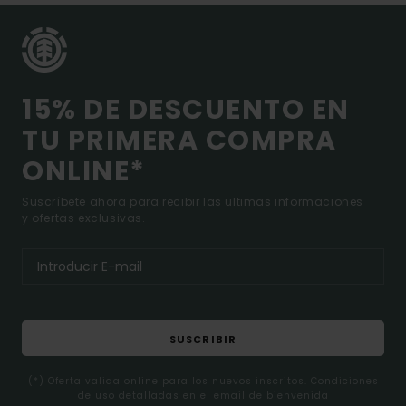
15% DE DESCUENTO EN
TU PRIMERA COMPRA
ONLINE*
Suscríbete ahora para recibir las ultimas informaciones
y ofertas exclusivas.
SUSCRIBIR
(*) Oferta valida online para los nuevos inscritos. Condiciones
de uso detalladas en el email de bienvenida