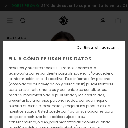
Pasar
DOBLE PROMO
25% de descuento suplementario en las Ofert
a
la
información
del
producto
AGOTADO
Continuar sin aceptar
ELIJA CÓMO SE USAN SUS DATOS
Nosotros y nuestros socios utilizamos cookies o la
tecnología correspondiente para almacenar y/o acceder a
la información en el dispositivo. Esta información personal
(como datos de navegación y dirección IP) puede utilizarse
para: presentarle anuncios y contenido personalizados,
medir el rendimiento de la publicidad y los contenidos,
presentar las anuncios personalizados, conocer mejor a
nuestra audiencia, desarrollar y mejorar los productos de
nuestros socios. Usted puede configurar sus opciones para
aceptar o rechazar las cookies sujetas a su
consentimiento, o bien, para rechazar las cookies cuando
no están sujetas a su consentimiento (como algunas