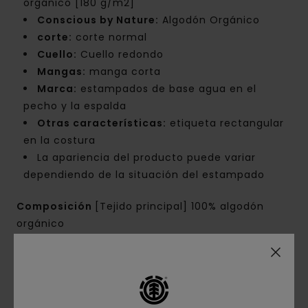
orgánico [180 g/m2]
Conscious by Nature:
Algodón Orgánico
corte:
corte normal
Cuello:
Cuello redondo
Mangas:
manga corta
Marca:
estampados de base agua en el
pecho y la espalda
Otras características:
etiqueta rectangular
en la costura
La apariencia del producto puede variar
dependiendo de la situación del estampado
Composición
[Tejido principal] 100% algodón
orgánico
Envíos y Devoluciones