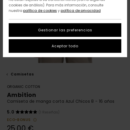
cookies de análisis). Para más información, consulte
nuestra
política de cookies
y
política de privacidad
Gestionar las preferencias
Aceptar todo
Camisetas
ORGANIC COTTON
Ambition
Camiseta de manga corta Azul Chicos 8 - 16 años
5.0
(1 Reseñas)
ECO-BONUS
25,00 €