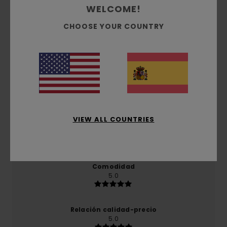
WELCOME!
Reseñas de los clientes
CHOOSE YOUR COUNTRY
Puntuación media
5.0
/5
basado en
1 reseñas verificadas
desde noviembre
VIEW ALL COUNTRIES
2025
El 100% de nuestros clientes recomiendan este
producto
Comodidad
5.0
Relación calidad-precio
5.0