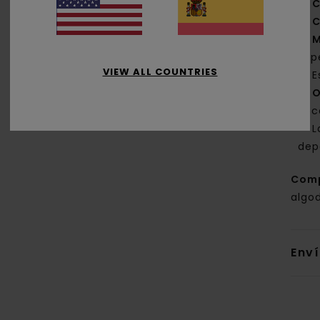
C
C
M
sup
VIEW ALL COUNTRIES
E
O
la 
L
dep
Com
algo
Env