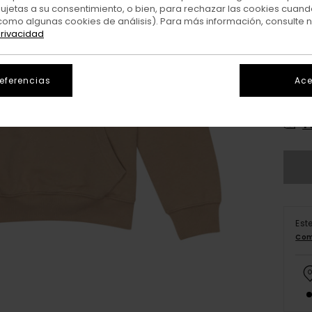
sujetas a su consentimiento, o bien, para rechazar las cookies cuand
como algunas cookies de análisis). Para más información, consulte 
privacidad
referencias
Ace
X
V
Est
Com