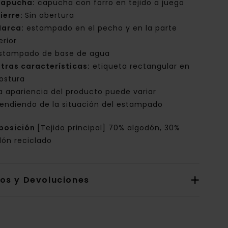
apucha:
capucha con forro en tejido a juego
ierre:
Sin abertura
arca:
estampado en el pecho y en la parte
erior
stampado de base de agua
tras características:
etiqueta rectangular en
costura
a apariencia del producto puede variar
endiendo de la situación del estampado
posición
[Tejido principal] 70% algodón, 30%
dón reciclado
íos y Devoluciones