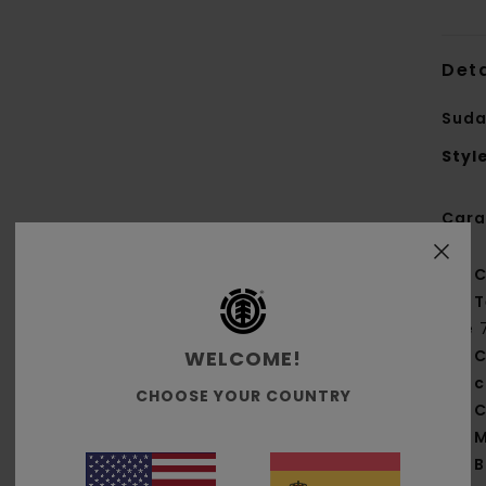
Deta
Suda
Styl
Cara
C
T
de 
WELCOME!
C
c
CHOOSE YOUR COUNTRY
C
M
B