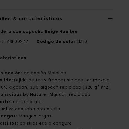
lles & características
dera con capucha Beige Hombre
e
ELYSF00272
Código de color
tkh0
cterísticas
olección:
colección Mainline
ejido:
Tejido de terry francés sin cepillar mezcla
70% algodón, 30% algodón reciclado [320 g/ m2]
onscious by Nature:
Algodón reciclado
orte:
corte normal
uello:
capucha con cuello
angas:
Mangas largas
olsillos:
bolsillos estilo canguro