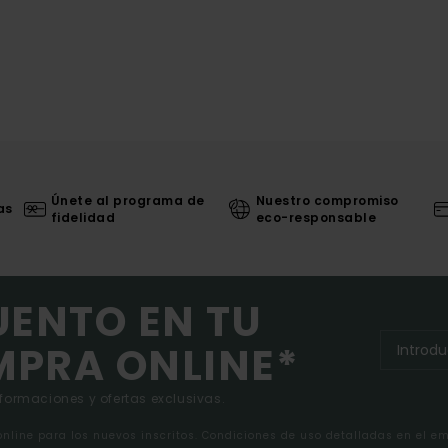
Únete al programa de
Nuestro compromiso
as
fidelidad
eco-responsable
UENTO EN TU
MPRA ONLINE*
nformaciones y ofertas exclusivas.
 online para los nuevos inscritos. Condiciones de uso detalladas en el e