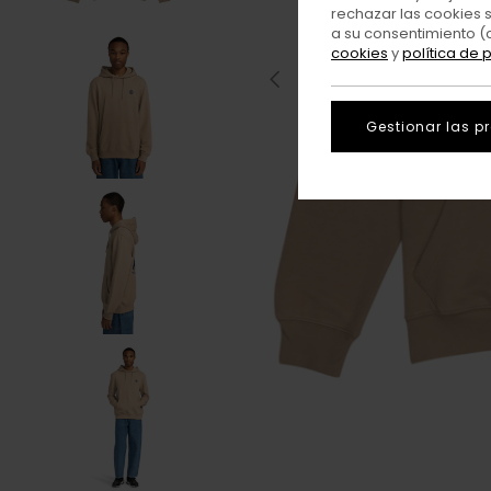
rechazar las cookies 
a su consentimiento (
cookies
y
política de 
Gestionar las p