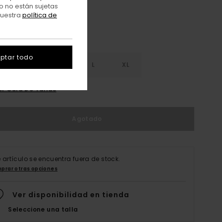
o no están sujetas
nuestra
política de
ptar todo
S
S
M
L
XL
er Guía De Tallas
Agotado
e artículo se encuentra fuera de stock.
prar otras opciones
Ver disponibilidad en tienda
Seleccione una talla