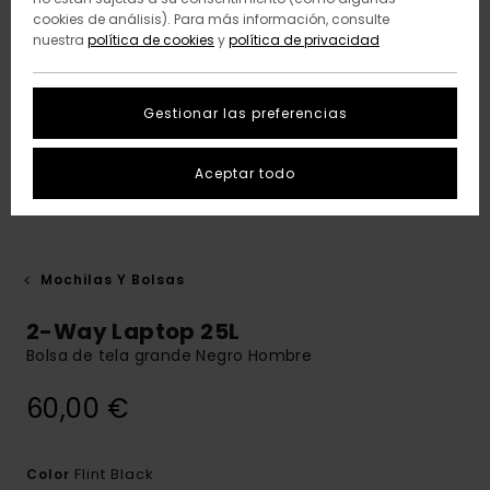
cookies de análisis). Para más información, consulte
nuestra
política de cookies
y
política de privacidad
Gestionar las preferencias
Aceptar todo
Mochilas Y Bolsas
2-Way Laptop 25L
Bolsa de tela grande Negro Hombre
60,00 €
Flint Black
Color