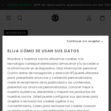
Pasar
DOBLE PROMO
25% de descuento suplementario en las Oferta
a
la
información
del
producto
NOVEDADES
Continuar sin aceptar
ELIJA CÓMO SE USAN SUS DATOS
Nosotros y nuestros socios utilizamos cookies o la
tecnología correspondiente para almacenar y/o acceder a
la información en el dispositivo. Esta información personal
(como datos de navegación y dirección IP) puede utilizarse
para: presentarle anuncios y contenido personalizados,
medir el rendimiento de la publicidad y los contenidos,
presentar las anuncios personalizados, conocer mejor a
nuestra audiencia, desarrollar y mejorar los productos de
nuestros socios. Usted puede configurar sus opciones para
aceptar o rechazar las cookies sujetas a su
consentimiento, o bien, para rechazar las cookies cuando
no están sujetas a su consentimiento (como algunas