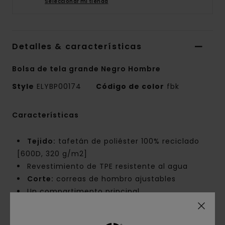
Seleccionar mi tienda
Detalles & características
Bolsa de tela grande Negro Hombre
Style
ELYBP00174
Código de color
fbk
Características
Tejido:
tafetán de poliéster 100% reciclado
[600D, 320 g/m2]
Revestimiento de TPE resistente al agua
Corte:
correas de hombro ajustables
Un compartimento principal
Un bolsillo frontal plano con cremallera lateral
Funda acolchada para portátil [13–15" / 38.1