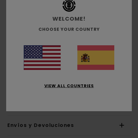
cm]
Bolsillo trasero con cremallera y correas
WELCOME!
internas ajustables
Panel trasero acolchado
CHOOSE YOUR COUNTRY
Base de ripstop reforzada
Dimensiones:
40 cm [alto] x 32 cm [ancho] x
14 cm [profundo]
Volumen:
25 L
Forro de poliéster reciclado
Mosquetón metálico
Logo en parche de silicona
VIEW ALL COUNTRIES
Composición
[Tejido principal] 100% nailon
reciclado
Envíos y Devoluciones