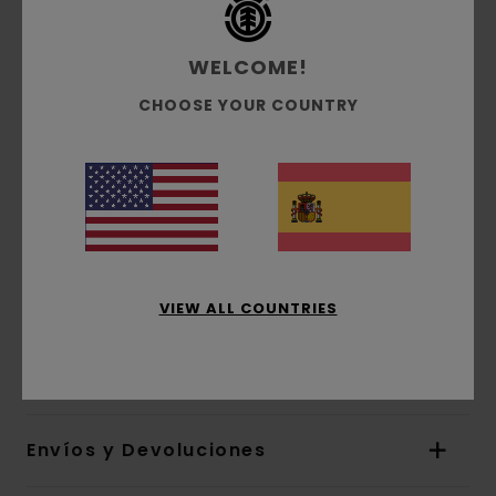
cm]
Bolsillo trasero con cremallera y correas
WELCOME!
internas ajustables
Panel trasero acolchado
CHOOSE YOUR COUNTRY
Base de ripstop reforzada
Dimensiones:
40 cm [alto] x 32 cm [ancho] x
14 cm [profundo]
Volumen:
25 L
Forro de poliéster reciclado
Mosquetón metálico
Logo en parche de silicona
VIEW ALL COUNTRIES
Composición
[Tejido principal] 100% nailon
reciclado
Envíos y Devoluciones