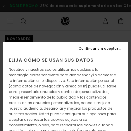
Pasar
DOBLE PROMO
25% de descuento suplementario en las Ofert
a
la
información
del
producto
NOVEDADES
Continuar sin aceptar
ELIJA CÓMO SE USAN SUS DATOS
Nosotros y nuestros socios utilizamos cookies o la
tecnología correspondiente para almacenar y/o acceder a
la información en el dispositivo. Esta información personal
(como datos de navegación y dirección IP) puede utilizarse
para: presentarle anuncios y contenido personalizados,
medir el rendimiento de la publicidad y los contenidos,
presentar las anuncios personalizados, conocer mejor a
nuestra audiencia, desarrollar y mejorar los productos de
nuestros socios. Usted puede configurar sus opciones para
aceptar o rechazar las cookies sujetas a su
consentimiento, o bien, para rechazar las cookies cuando
no están sujetas a su consentimiento (como algunas