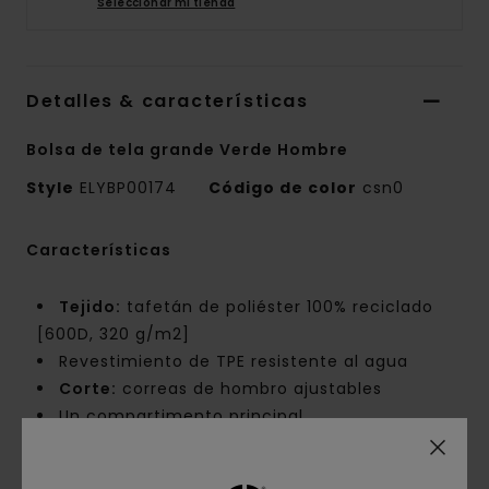
Seleccionar mi tienda
Detalles & características
Bolsa de tela grande Verde Hombre
Style
ELYBP00174
Código de color
csn0
Características
Tejido:
tafetán de poliéster 100% reciclado
[600D, 320 g/m2]
Revestimiento de TPE resistente al agua
Corte:
correas de hombro ajustables
Un compartimento principal
Un bolsillo frontal plano con cremallera lateral
Funda acolchada para portátil [13–15" / 38.1