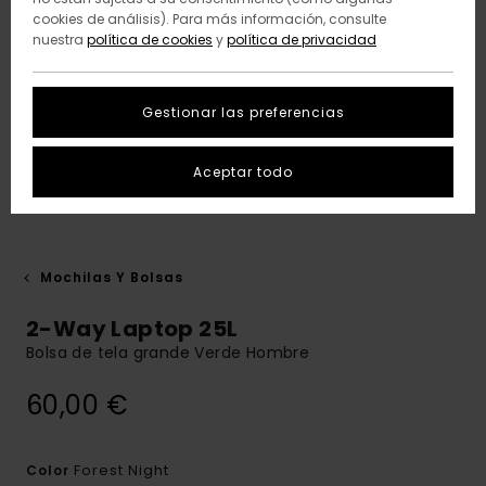
cookies de análisis). Para más información, consulte
nuestra
política de cookies
y
política de privacidad
Gestionar las preferencias
Aceptar todo
Mochilas Y Bolsas
2-Way Laptop 25L
Bolsa de tela grande Verde Hombre
60,00 €
Forest Night
Color