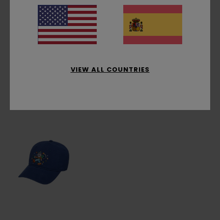
Talla única
Composición
[Tejido principal] 100% algodón
Envíos y Devoluciones
VIEW ALL COUNTRIES
Últimos artículos vistos