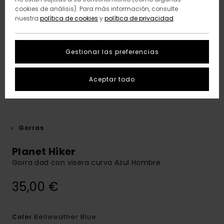
cookies de análisis). Para más información, consulte
nuestra
política de cookies
y
política de privacidad
Gestionar las preferencias
Aceptar todo
Gorras
Planet Hiker
Gorra dad con visera curva Azul Hombre
35,00 €
Bellweather Blue
Color