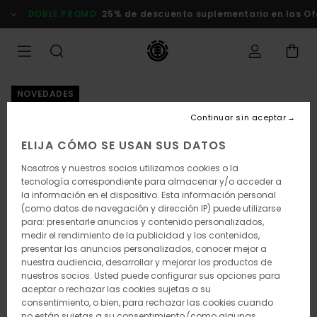
Pasar
DOBLE PROMO
25% de descuento suplementario en las Ofer
a
la
información
del
producto
NOVEDADES
Continuar sin aceptar
ELIJA CÓMO SE USAN SUS DATOS
Nosotros y nuestros socios utilizamos cookies o la
tecnología correspondiente para almacenar y/o acceder a
la información en el dispositivo. Esta información personal
(como datos de navegación y dirección IP) puede utilizarse
para: presentarle anuncios y contenido personalizados,
medir el rendimiento de la publicidad y los contenidos,
presentar las anuncios personalizados, conocer mejor a
nuestra audiencia, desarrollar y mejorar los productos de
nuestros socios. Usted puede configurar sus opciones para
aceptar o rechazar las cookies sujetas a su
consentimiento, o bien, para rechazar las cookies cuando
no están sujetas a su consentimiento (como algunas