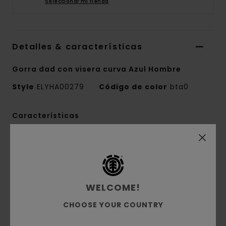
Seleccionar mi tienda
Detalles & características
Gorra dad con visera curva Azul Hombre
Style
ELYHA00279
Código de color
bta0
Características
Tejido:
paneles de algodón 100% con visera
de sarga [250 g/m2]
Corte:
gorra estilo dad
Cierre:
correa trasera del mismo tejido con
WELCOME!
hebilla deslizante ajustable
CHOOSE YOUR COUNTRY
Bordado de la marca frontal y trasero
Logo en el borde