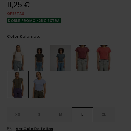
11,25 €
OFERTAS
DOBLE PROMO -25% EXTRA
Kalamata
Color
XS
S
M
L
XL
Ver Guía De Tallas