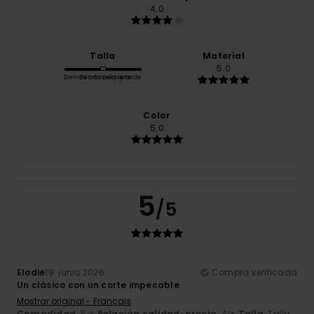
4.0
Talla
Material
5.0
Demasiado pequeño
Demasiado grande
Color
5.0
5
/5
Elodie
19. junio 2026
Compra verificada
Un clásico con un corte impecable
Mostrar original - Français
Comodidad
: 5
Relación calidad-precio
: 4
Talla
: Talla