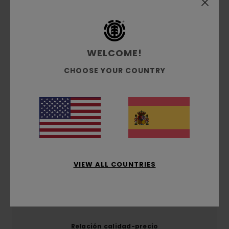
Envíos y Devoluciones
Reseñas de los clientes
WELCOME!
CHOOSE YOUR COUNTRY
Puntuación media
5.0
/5
basado en
1 reseñas verificadas
desde junio 2026
El 0% de nuestros clientes recomiendan este
producto
VIEW ALL COUNTRIES
Comodidad
5.0
Relación calidad-precio