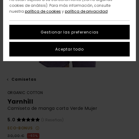
cookies de análisis). Para más información, consulte
nuestra
política de cookies
y
política de privacidad
Gestionar las preferencias
Aceptar todo
Camisetas
ORGANIC COTTON
Yarnhill
Camiseta de manga corta Verde Mujer
5.0
(1 Reseñas)
ECO-BONUS
30,00 €
63%