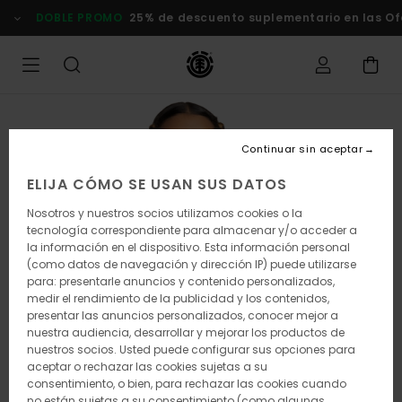
Pasar
DOBLE PROMO
25% de descuento suplementario en las Ofert
a
la
información
del
producto
Continuar sin aceptar
ELIJA CÓMO SE USAN SUS DATOS
Nosotros y nuestros socios utilizamos cookies o la
tecnología correspondiente para almacenar y/o acceder a
la información en el dispositivo. Esta información personal
(como datos de navegación y dirección IP) puede utilizarse
para: presentarle anuncios y contenido personalizados,
medir el rendimiento de la publicidad y los contenidos,
presentar las anuncios personalizados, conocer mejor a
nuestra audiencia, desarrollar y mejorar los productos de
nuestros socios. Usted puede configurar sus opciones para
aceptar o rechazar las cookies sujetas a su
consentimiento, o bien, para rechazar las cookies cuando
no están sujetas a su consentimiento (como algunas