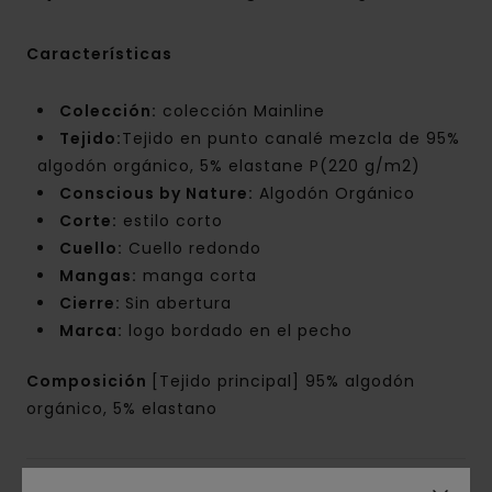
Características
Colección:
colección Mainline
Tejido:
Tejido en punto canalé mezcla de 95%
algodón orgánico, 5% elastane P(220 g/m2)
Conscious by Nature:
Algodón Orgánico
Corte:
estilo corto
Cuello:
Cuello redondo
Mangas:
manga corta
Cierre:
Sin abertura
Marca:
logo bordado en el pecho
Composición
[Tejido principal] 95% algodón
orgánico, 5% elastano