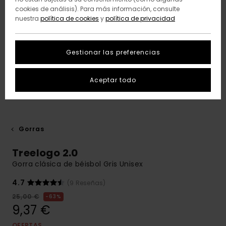
cookies de análisis). Para más información, consulte
nuestra
política de cookies
y
política de privacidad
Gestionar las preferencias
Aceptar todo
Gorras
Treelogo 2.0
Gorra clásica de béisbol Gris Unisex
4.7
(9 Reseñas)
25,00 €
63%
9,37 €
OFERTAS