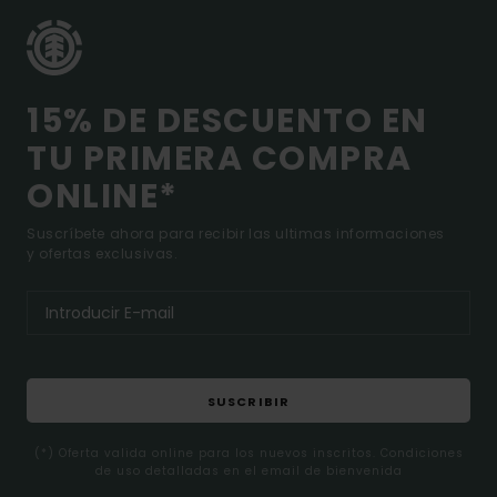
15% DE DESCUENTO EN
TU PRIMERA COMPRA
ONLINE*
Suscríbete ahora para recibir las ultimas informaciones
y ofertas exclusivas.
SUSCRIBIR
(*) Oferta valida online para los nuevos inscritos. Condiciones
de uso detalladas en el email de bienvenida