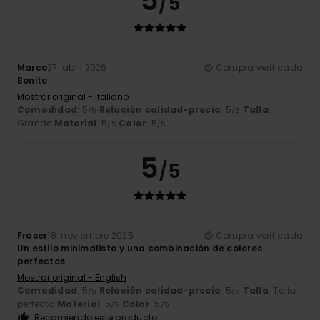
5
/5
Marco
27. abril 2026
Compra verificada
Bonito
Mostrar original - Italiano
Comodidad
: 5
Relación calidad-precio
: 5
Talla
:
/5
/5
Grande
Material
: 5
Color
: 5
/5
/5
5
/5
Fraser
18. noviembre 2025
Compra verificada
Un estilo minimalista y una combinación de colores
perfectos.
Mostrar original - English
Comodidad
: 5
Relación calidad-precio
: 5
Talla
: Talla
/5
/5
perfecta
Material
: 5
Color
: 5
/5
/5
Recomiendo este producto