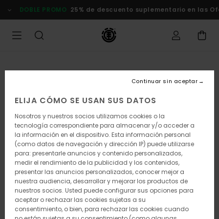
Pasar
DOBLE PROMO
25% de descuento suplementario en las Of
a
la
información
del
producto
Continuar sin aceptar
ELIJA CÓMO SE USAN SUS DATOS
Nosotros y nuestros socios utilizamos cookies o la
tecnología correspondiente para almacenar y/o acceder a
la información en el dispositivo. Esta información personal
(como datos de navegación y dirección IP) puede utilizarse
para: presentarle anuncios y contenido personalizados,
medir el rendimiento de la publicidad y los contenidos,
presentar las anuncios personalizados, conocer mejor a
nuestra audiencia, desarrollar y mejorar los productos de
nuestros socios. Usted puede configurar sus opciones para
aceptar o rechazar las cookies sujetas a su
consentimiento, o bien, para rechazar las cookies cuando
no están sujetas a su consentimiento (como algunas