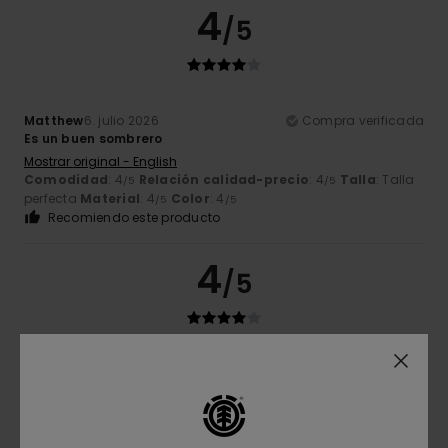
4
/5
Matthew
6. julio 2026
Compra verificada
Es un buen sombrero
Mostrar original - English
Comodidad
: 4
Relación calidad-precio
: 4
Talla
: Talla
/5
/5
perfecta
Material
: 4
Color
: 4
/5
/5
Recomiendo este producto
4
/5
Erik
19. junio 2026
Compra verificada
Estaba un poco grasiento
Mostrar original - Dutch
Comodidad
: 3
Relación calidad-precio
: 2
Talla
: Talla
/5
/5