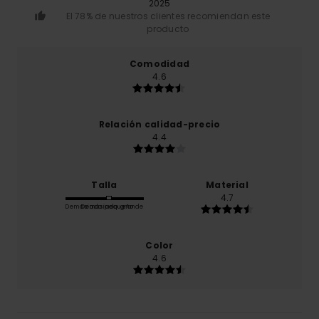
2025
El 78% de nuestros clientes recomiendan este
producto
Comodidad
4.6
Relación calidad-precio
4.4
Talla
Material
4.7
Demasiado pequeño
Demasiado grande
Color
4.6