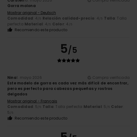
Carsten
16. mayo 2026
Compra verificada
Gorra molona
Mostrar original - Deutsch
Comodidad
: 4
Relación calidad-precio
: 4
Talla
: Talla
/5
/5
perfecta
Material
: 4
Color
: 4
/5
/5
Recomiendo este producto
5
/5
Nina
1. mayo 2026
Compra verificada
Este modelo de gorra es cada vez más difícil de encontrar,
pero es perfecto para cabezas pequeñas y rostros
delgados
Mostrar original - Français
Comodidad
: 5
Talla
: Talla perfecta
Material
: 5
Color
:
/5
/5
5
/5
Recomiendo este producto