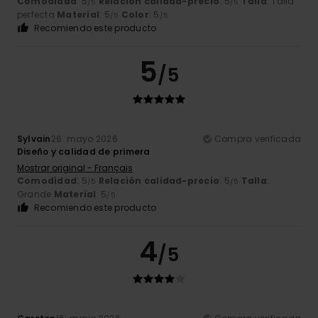
Comodidad
: 5
Relación calidad-precio
: 5
Talla
: Talla
/5
/5
perfecta
Material
: 5
Color
: 5
/5
/5
Recomiendo este producto
5
/5
Sylvain
26. mayo 2026
Compra verificada
Diseño y calidad de primera
Mostrar original - Français
Comodidad
: 5
Relación calidad-precio
: 5
Talla
:
/5
/5
Grande
Material
: 5
/5
Recomiendo este producto
4
/5