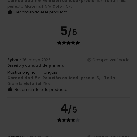
Comodidad
: 5
Relación calidad-precio
: 5
Talla
: Talla
/5
/5
perfecta
Material
: 5
Color
: 5
/5
/5
Recomiendo este producto
5
/5
Sylvain
26. mayo 2026
Compra verificada
Diseño y calidad de primera
Mostrar original - Français
Comodidad
: 5
Relación calidad-precio
: 5
Talla
:
/5
/5
Grande
Material
: 5
/5
Recomiendo este producto
4
/5