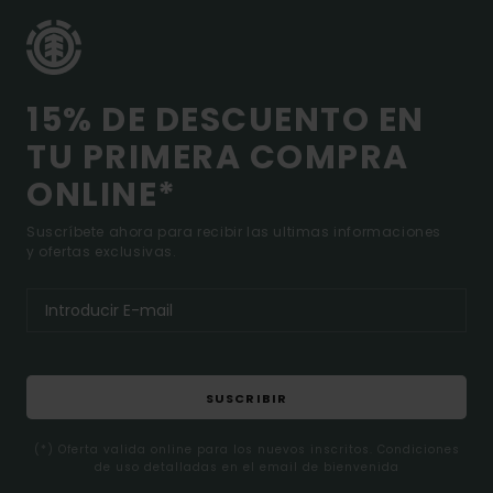
15% DE DESCUENTO EN
TU PRIMERA COMPRA
ONLINE*
Suscríbete ahora para recibir las ultimas informaciones
y ofertas exclusivas.
SUSCRIBIR
(*) Oferta valida online para los nuevos inscritos. Condiciones
de uso detalladas en el email de bienvenida