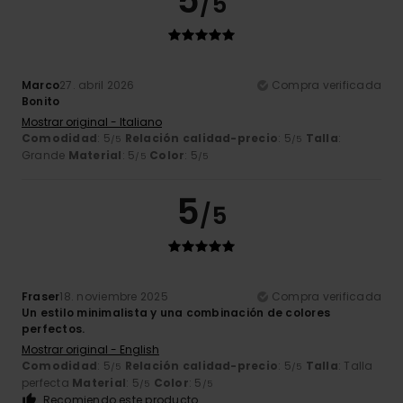
5
/5
Marco
27. abril 2026
Compra verificada
Bonito
Mostrar original - Italiano
Comodidad
: 5
Relación calidad-precio
: 5
Talla
:
/5
/5
Grande
Material
: 5
Color
: 5
/5
/5
5
/5
Fraser
18. noviembre 2025
Compra verificada
Un estilo minimalista y una combinación de colores
perfectos.
Mostrar original - English
Comodidad
: 5
Relación calidad-precio
: 5
Talla
: Talla
/5
/5
perfecta
Material
: 5
Color
: 5
/5
/5
Recomiendo este producto