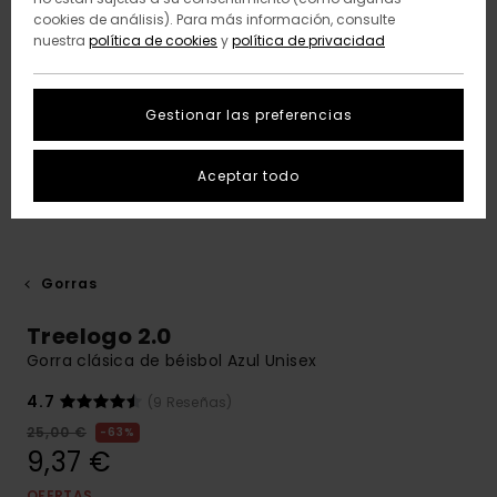
cookies de análisis). Para más información, consulte
nuestra
política de cookies
y
política de privacidad
Gestionar las preferencias
Aceptar todo
Gorras
Treelogo 2.0
Gorra clásica de béisbol Azul Unisex
4.7
(9 Reseñas)
25,00 €
63%
9,37 €
OFERTAS