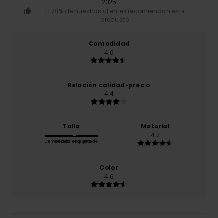
2025
El 78% de nuestros clientes recomiendan este
producto
Comodidad
4.6
Relación calidad-precio
4.4
Talla
Material
4.7
Demasiado pequeño
Demasiado grande
Color
4.6