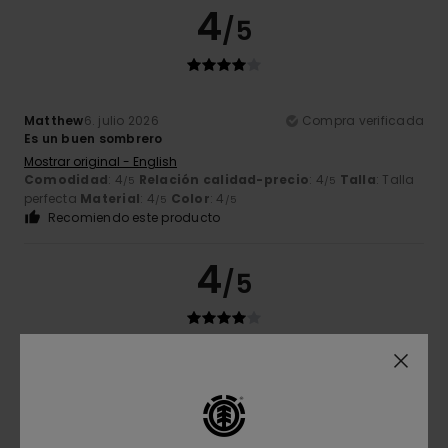
4
/5
Matthew
6. julio 2026
Compra verificada
Es un buen sombrero
Mostrar original - English
Comodidad
: 4
Relación calidad-precio
: 4
Talla
: Talla
/5
/5
perfecta
Material
: 4
Color
: 4
/5
/5
Recomiendo este producto
4
/5
Erik
19. junio 2026
Compra verificada
Estaba un poco grasiento
Mostrar original - Dutch
Comodidad
: 3
Relación calidad-precio
: 2
Talla
: Talla
/5
/5