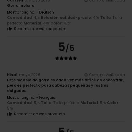
Carsten
16. mayo 2026
Compra verificada
Gorra molona
Mostrar original - Deutsch
Comodidad
: 4
Relación calidad-precio
: 4
Talla
: Talla
/5
/5
perfecta
Material
: 4
Color
: 4
/5
/5
Recomiendo este producto
5
/5
Nina
1. mayo 2026
Compra verificada
Este modelo de gorra es cada vez más difícil de encontrar,
pero es perfecto para cabezas pequeñas y rostros
delgados
Mostrar original - Français
Comodidad
: 5
Talla
: Talla perfecta
Material
: 5
Color
:
/5
/5
5
/5
Recomiendo este producto