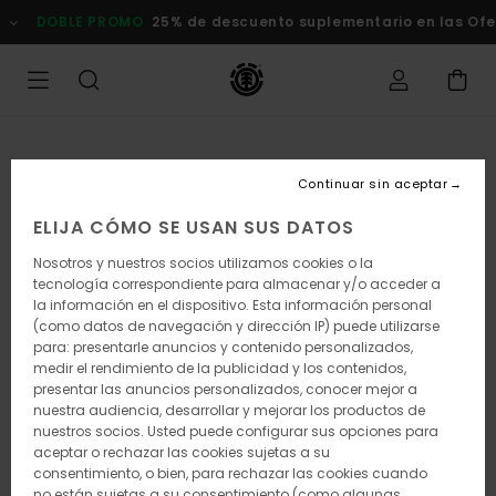
Pasar
DOBLE PROMO
25% de descuento suplementario en las Ofertas
a
la
información
del
producto
Continuar sin aceptar
ELIJA CÓMO SE USAN SUS DATOS
Nosotros y nuestros socios utilizamos cookies o la
tecnología correspondiente para almacenar y/o acceder a
la información en el dispositivo. Esta información personal
(como datos de navegación y dirección IP) puede utilizarse
para: presentarle anuncios y contenido personalizados,
medir el rendimiento de la publicidad y los contenidos,
presentar las anuncios personalizados, conocer mejor a
nuestra audiencia, desarrollar y mejorar los productos de
nuestros socios. Usted puede configurar sus opciones para
aceptar o rechazar las cookies sujetas a su
consentimiento, o bien, para rechazar las cookies cuando
no están sujetas a su consentimiento (como algunas