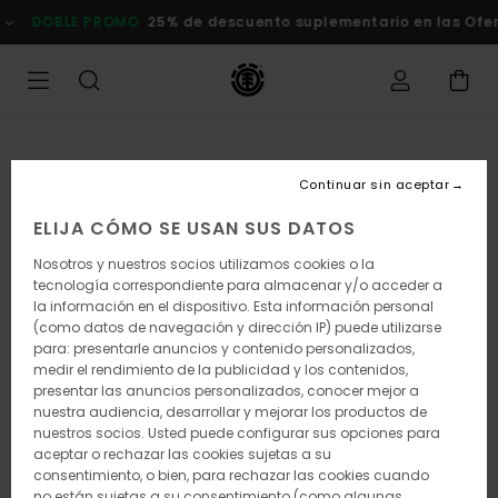
Pasar
OBLE PROMO
25% de descuento suplementario en las Ofertas
a
la
información
del
producto
Continuar sin aceptar
ELIJA CÓMO SE USAN SUS DATOS
Nosotros y nuestros socios utilizamos cookies o la
tecnología correspondiente para almacenar y/o acceder a
la información en el dispositivo. Esta información personal
(como datos de navegación y dirección IP) puede utilizarse
para: presentarle anuncios y contenido personalizados,
medir el rendimiento de la publicidad y los contenidos,
presentar las anuncios personalizados, conocer mejor a
nuestra audiencia, desarrollar y mejorar los productos de
nuestros socios. Usted puede configurar sus opciones para
aceptar o rechazar las cookies sujetas a su
consentimiento, o bien, para rechazar las cookies cuando
no están sujetas a su consentimiento (como algunas