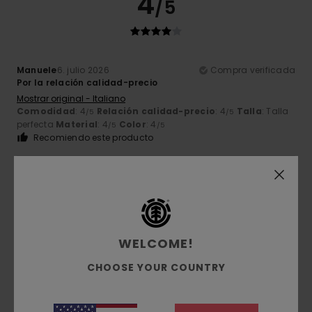
4
/5
Manuele
6. julio 2026
Compra verificada
Por la relación calidad-precio
Mostrar original - Italiano
Comodidad
: 4
Relación calidad-precio
: 4
Talla
: Talla
/5
/5
perfecta
Material
: 4
Color
: 4
/5
/5
Recomiendo este producto
5
/5
WELCOME!
Alfio
30. junio 2026
Compra verificada
Los zapatos son fantásticos y baratos
CHOOSE YOUR COUNTRY
Mostrar original - Italiano
Comodidad
: 5
Relación calidad-precio
: 5
Talla
: Talla
/5
/5
perfecta
Material
: 5
Color
: 5
/5
/5