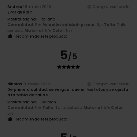
Andrea
28. mayo 2026
Compra verificada
¿Por qué sí?
Mostrar original - Italiano
Comodidad
: 5
Relación calidad-precio
: 5
Talla
: Talla
/5
/5
perfecta
Material
: 5
Color
: 5
/5
/5
Recomiendo este producto
5
/5
Nikolas
18. mayo 2026
Compra verificada
De primera calidad, se ve igual que en las fotos y se ajusta
a la tabla de tallas
Mostrar original - Deutsch
Comodidad
: 5
Talla
: Talla perfecta
Material
: 5
Color
:
/5
/5
5
/5
Recomiendo este producto