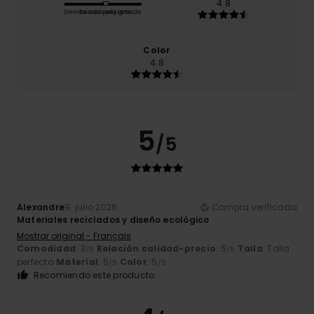
4.8
Demasiado pequeño
Demasiado grande
Color
4.8
5
/5
Alexandre
9. julio 2026
Compra verificada
Materiales reciclados y diseño ecológico
Mostrar original - Français
Comodidad
: 3
Relación calidad-precio
: 5
Talla
: Talla
/5
/5
perfecta
Material
: 5
Color
: 5
/5
/5
Recomiendo este producto