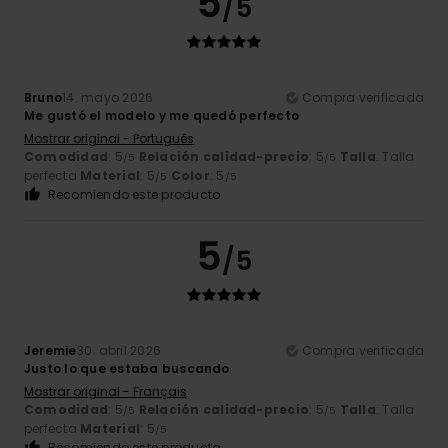
5
/5
Bruno
14. mayo 2026
Compra verificada
Me gustó el modelo y me quedó perfecto
Mostrar original - Português
Comodidad
: 5
Relación calidad-precio
: 5
Talla
: Talla
/5
/5
perfecta
Material
: 5
Color
: 5
/5
/5
Recomiendo este producto
5
/5
Jeremie
30. abril 2026
Compra verificada
Justo lo que estaba buscando
Mostrar original - Français
Comodidad
: 5
Relación calidad-precio
: 5
Talla
: Talla
/5
/5
perfecta
Material
: 5
/5
Recomiendo este producto