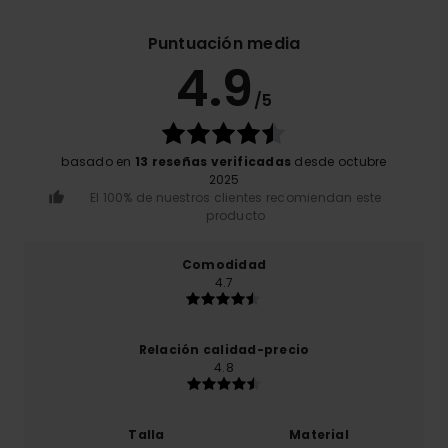
Puntuación media
4.9
/5
basado en
13 reseñas verificadas
desde octubre
2025
El 100% de nuestros clientes recomiendan este
producto
Comodidad
4.7
Relación calidad-precio
4.8
Talla
Material