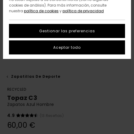
cookies de análisis). Para más información, consulte
nuestra
política de cookies
y
política de privacidad
Gestionar las preferencias
Aceptar todo
Zapatillas De Deporte
RECYCLED
Topaz C3
Zapatos Azul Hombre
4.9
(13 Reseñas)
60,00 €