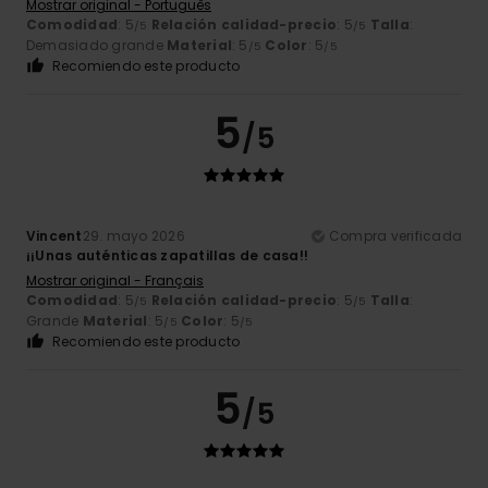
Mostrar original - Português
Comodidad
: 5
Relación calidad-precio
: 5
Talla
:
/5
/5
Demasiado grande
Material
: 5
Color
: 5
/5
/5
Recomiendo este producto
5
/5
Vincent
29. mayo 2026
Compra verificada
¡¡Unas auténticas zapatillas de casa!!
Mostrar original - Français
Comodidad
: 5
Relación calidad-precio
: 5
Talla
:
/5
/5
Grande
Material
: 5
Color
: 5
/5
/5
Recomiendo este producto
5
/5