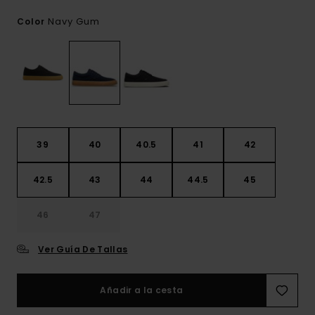
Navy Gum
Color
39
40
40.5
41
42
42.5
43
44
44.5
45
46
47
Ver Guía De Tallas
Añadir a la cesta