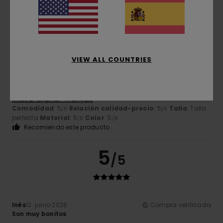
Recomiendo este producto
5
/5
VIEW ALL COUNTRIES
Sébastien
25. junio 2026
Compra verificada
Simplemente perfecto
Mostrar original - Français
Comodidad
: 5
Relación calidad-precio
: 5
Talla
: Talla
/5
/5
perfecta
Material
: 5
Color
: 5
/5
/5
Recomiendo este producto
5
/5
Inês
12. junio 2026
Compra verificada
Son muy bonitos