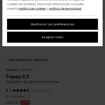
cookies de análisis). Para más información, consulte
nuestra
política de cookies
y
política de privacidad
Gestionar las preferencias
Aceptar todo
Zapatillas De Deporte
ORGANIC COTTON
Topaz C3
Zapatillas de piel Rosa hombre
4.7
(39 Reseñas)
ECO-BONUS
60,00 €
63%