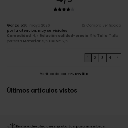
Gonzalo
26. mayo 2026
Compra verificada
por la atencion, muy serviciales
Comodidad
: 4
Relación calidad-precio
: 5
Talla
: Talla
/5
/5
perfecta
Material
: 5
Color
: 5
/5
/5
1
2
3
4
>
Verificado por
TrustVille
Últimos artículos vistos
Envío y devoluciones gratuitos para miembros