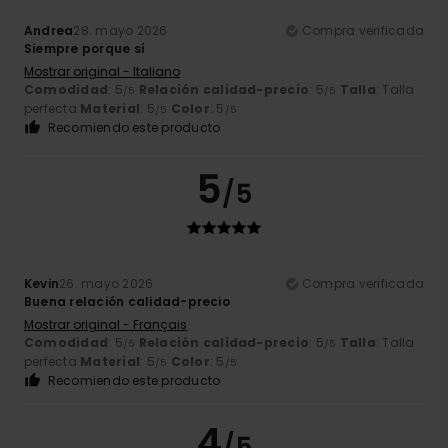
Andrea
28. mayo 2026
Compra verificada
Siempre porque sí
Mostrar original - Italiano
Comodidad
: 5
Relación calidad-precio
: 5
Talla
: Talla
/5
/5
perfecta
Material
: 5
Color
: 5
/5
/5
Recomiendo este producto
5
/5
Kevin
26. mayo 2026
Compra verificada
Buena relación calidad-precio
Mostrar original - Français
Comodidad
: 5
Relación calidad-precio
: 5
Talla
: Talla
/5
/5
perfecta
Material
: 5
Color
: 5
/5
/5
Recomiendo este producto
4
/5