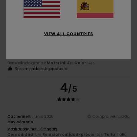
5
/5
VIEW ALL COUNTRIES
Scherer
19. junio 2026
Compra verificada
Cómoda y elegante
Mostrar original - Français
Comodidad
: 5
Relación calidad-precio
: 4
Talla
:
/5
/5
Demasiado grande
Material
: 4
Color
: 4
/5
/5
Recomiendo este producto
4
/5
Catherine
16. junio 2026
Compra verificada
Muy cómodo
Mostrar original - Français
Comodidad
: 5
Relación calidad-precio
: 5
Talla
: Talla
/5
/5