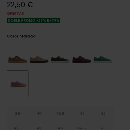
22,50 €
OFERTAS
DOBLE PROMO -25% EXTRA
Malaga
Color
39
40
40.5
41
42
42.5
43
44
44.5
45