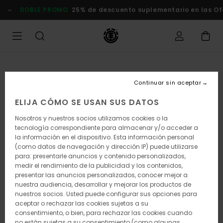
Pasar
DOBLE PROMO
25% de descuento suplementario en las Of
a
la
información
del
producto
Continuar sin aceptar
ELIJA CÓMO SE USAN SUS DATOS
Nosotros y nuestros socios utilizamos cookies o la
tecnología correspondiente para almacenar y/o acceder a
la información en el dispositivo. Esta información personal
(como datos de navegación y dirección IP) puede utilizarse
para: presentarle anuncios y contenido personalizados,
medir el rendimiento de la publicidad y los contenidos,
presentar las anuncios personalizados, conocer mejor a
nuestra audiencia, desarrollar y mejorar los productos de
nuestros socios. Usted puede configurar sus opciones para
aceptar o rechazar las cookies sujetas a su
consentimiento, o bien, para rechazar las cookies cuando
no están sujetas a su consentimiento (como algunas