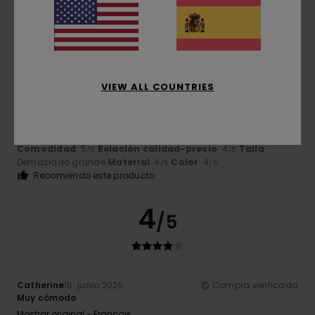
5
/5
VIEW ALL COUNTRIES
Scherer
19. junio 2026
Compra verificada
Cómoda y elegante
Mostrar original - Français
Comodidad
: 5
Relación calidad-precio
: 4
Talla
:
/5
/5
Demasiado grande
Material
: 4
Color
: 4
/5
/5
Recomiendo este producto
4
/5
Catherine
16. junio 2026
Compra verificada
Muy cómodo
Mostrar original - Français