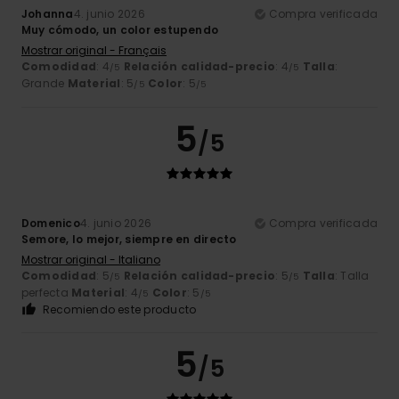
Johanna
4. junio 2026
Compra verificada
Muy cómodo, un color estupendo
Mostrar original - Français
Comodidad
: 4
Relación calidad-precio
: 4
Talla
:
/5
/5
Grande
Material
: 5
Color
: 5
/5
/5
5
/5
Domenico
4. junio 2026
Compra verificada
Semore, lo mejor, siempre en directo
Mostrar original - Italiano
Comodidad
: 5
Relación calidad-precio
: 5
Talla
: Talla
/5
/5
perfecta
Material
: 4
Color
: 5
/5
/5
Recomiendo este producto
5
/5