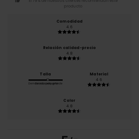
El 79% de nuestros clientes recomiendan este
producto
Comodidad
4.6
Relación calidad-precio
4.8
Talla
Material
4.6
Demasiado pequeño
Demasiado grande
Color
4.8