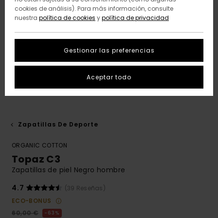
cookies de análisis). Para más información, consulte
nuestra
política de cookies
y
política de privacidad
Gestionar las preferencias
Aceptar todo
Zapatillas De Deporte
ORGANIC COTTON
Topaz C3
Zapatillas de piel Negro hombre
4.7
(39 Reseñas)
ECO-BONUS
60,00 €
63%