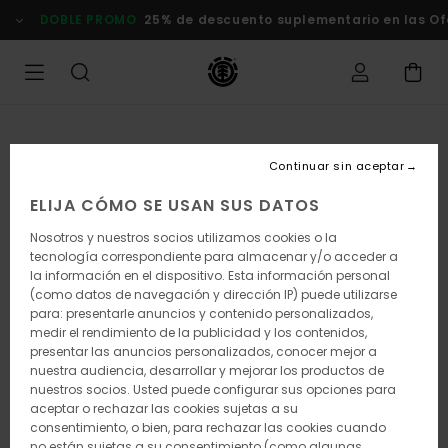
Pasar
DOBLE PROMO
25% de descuento suplementario en las Of
a
la
información
del
producto
Continuar sin aceptar
ELIJA CÓMO SE USAN SUS DATOS
Nosotros y nuestros socios utilizamos cookies o la
tecnología correspondiente para almacenar y/o acceder a
la información en el dispositivo. Esta información personal
(como datos de navegación y dirección IP) puede utilizarse
para: presentarle anuncios y contenido personalizados,
medir el rendimiento de la publicidad y los contenidos,
presentar las anuncios personalizados, conocer mejor a
nuestra audiencia, desarrollar y mejorar los productos de
nuestros socios. Usted puede configurar sus opciones para
aceptar o rechazar las cookies sujetas a su
consentimiento, o bien, para rechazar las cookies cuando
no están sujetas a su consentimiento (como algunas