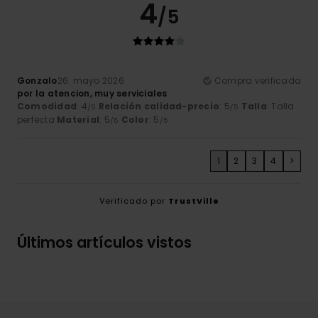
4
/5
Gonzalo
26. mayo 2026
Compra verificada
por la atencion, muy serviciales
Comodidad
: 4
Relación calidad-precio
: 5
Talla
: Talla
/5
/5
perfecta
Material
: 5
Color
: 5
/5
/5
1
2
3
4
>
Verificado por
TrustVille
Últimos artículos vistos