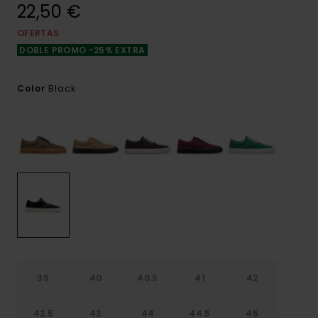
22,50 €
OFERTAS
DOBLE PROMO -25% EXTRA
Black
Color
39
40
40.5
41
42
42.5
43
44
44.5
45