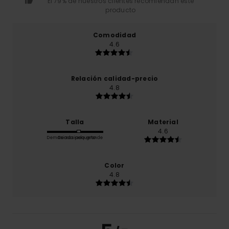
El 79% de nuestros clientes recomiendan este
producto
Comodidad
4.6
Relación calidad-precio
4.8
Talla
Material
4.6
Demasiado pequeño
Demasiado grande
Color
4.8