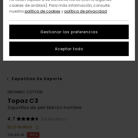
cookies de análisis). Para más información, consulte
nuestra
política de cookies
y
política de privacidad
Gestionar las preferencias
Aceptar todo
Zapatillas De Deporte
ORGANIC COTTON
Topaz C3
Zapatillas de piel Marrón hombre
4.7
(39 Reseñas)
ECO-BONUS
70,00 €
55%