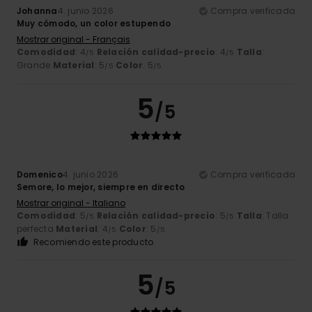
Johanna
4. junio 2026
Compra verificada
Muy cómodo, un color estupendo
Mostrar original - Français
Comodidad
: 4
Relación calidad-precio
: 4
Talla
:
/5
/5
Grande
Material
: 5
Color
: 5
/5
/5
5
/5
Domenico
4. junio 2026
Compra verificada
Semore, lo mejor, siempre en directo
Mostrar original - Italiano
Comodidad
: 5
Relación calidad-precio
: 5
Talla
: Talla
/5
/5
perfecta
Material
: 4
Color
: 5
/5
/5
Recomiendo este producto
5
/5