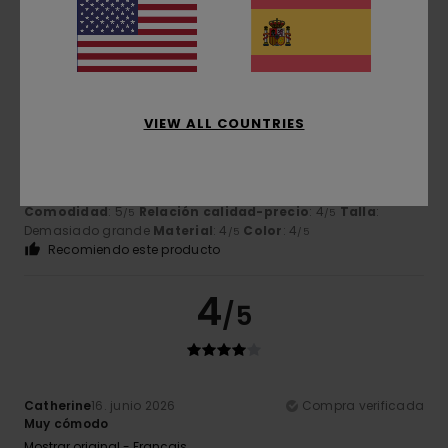
5
/5
VIEW ALL COUNTRIES
Scherer
19. junio 2026
Compra verificada
Cómoda y elegante
Mostrar original - Français
Comodidad
: 5
Relación calidad-precio
: 4
Talla
:
/5
/5
Demasiado grande
Material
: 4
Color
: 4
/5
/5
Recomiendo este producto
4
/5
Catherine
16. junio 2026
Compra verificada
Muy cómodo
Mostrar original - Français