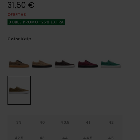
31,50 €
OFERTAS
DOBLE PROMO -25% EXTRA
Kelp
Color
39
40
40.5
41
42
42.5
43
44
44.5
45