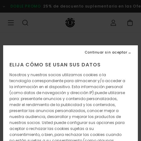
Pasar
DOBLE PROMO
25% de descuento suplementario en las Of
a
la
información
del
producto
Continuar sin aceptar
ELIJA CÓMO SE USAN SUS DATOS
Nosotros y nuestros socios utilizamos cookies o la
tecnología correspondiente para almacenar y/o acceder a
la información en el dispositivo. Esta información personal
(como datos de navegación y dirección IP) puede utilizarse
para: presentarle anuncios y contenido personalizados,
medir el rendimiento de la publicidad y los contenidos,
presentar las anuncios personalizados, conocer mejor a
nuestra audiencia, desarrollar y mejorar los productos de
nuestros socios. Usted puede configurar sus opciones para
aceptar o rechazar las cookies sujetas a su
consentimiento, o bien, para rechazar las cookies cuando
no están sujetas a su consentimiento (como algunas