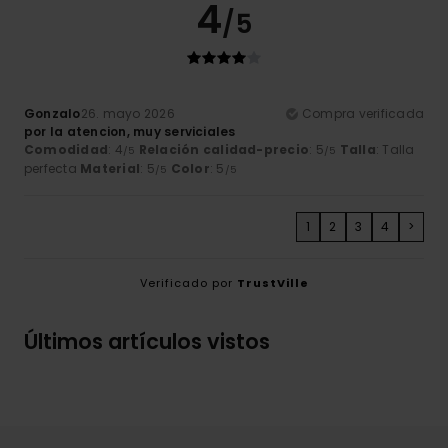
4
/5
Gonzalo
26. mayo 2026
Compra verificada
por la atencion, muy serviciales
Comodidad
: 4
Relación calidad-precio
: 5
Talla
: Talla
/5
/5
perfecta
Material
: 5
Color
: 5
/5
/5
1
2
3
4
>
Verificado por
TrustVille
Últimos artículos vistos