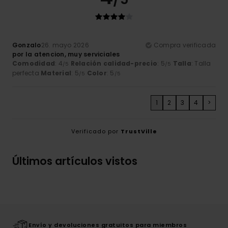
Gonzalo
26. mayo 2026
Compra verificada
por la atencion, muy serviciales
Comodidad
: 4
Relación calidad-precio
: 5
Talla
: Talla
/5
/5
perfecta
Material
: 5
Color
: 5
/5
/5
1
2
3
4
>
Verificado por
TrustVille
Últimos artículos vistos
Envío y devoluciones gratuitos para miembros