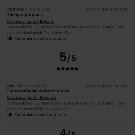
Andrea
28. mayo 2026
Compra verificada
Siempre porque sí
Mostrar original - Italiano
Comodidad
: 5
Relación calidad-precio
: 5
Talla
: Talla
/5
/5
perfecta
Material
: 5
Color
: 5
/5
/5
Recomiendo este producto
5
/5
Kevin
26. mayo 2026
Compra verificada
Buena relación calidad-precio
Mostrar original - Français
Comodidad
: 5
Relación calidad-precio
: 5
Talla
: Talla
/5
/5
perfecta
Material
: 5
Color
: 5
/5
/5
Recomiendo este producto
4
/5