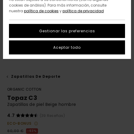
cookies de análisis). Para más información, consulte
nuestra
política de cookies
y
política de privacidad
Gestionar las preferencias
Aceptar todo
Zapatillas De Deporte
ORGANIC COTTON
Topaz C3
Zapatillas de piel Beige hombre
4.7
(39 Reseñas)
ECO-BONUS
60,00 €
63%