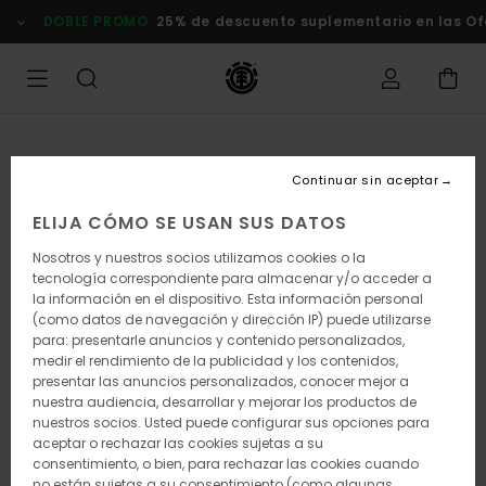
Pasar
DOBLE PROMO
25% de descuento suplementario en las Of
a
la
información
del
producto
Continuar sin aceptar
ELIJA CÓMO SE USAN SUS DATOS
Nosotros y nuestros socios utilizamos cookies o la
tecnología correspondiente para almacenar y/o acceder a
la información en el dispositivo. Esta información personal
(como datos de navegación y dirección IP) puede utilizarse
para: presentarle anuncios y contenido personalizados,
medir el rendimiento de la publicidad y los contenidos,
presentar las anuncios personalizados, conocer mejor a
nuestra audiencia, desarrollar y mejorar los productos de
nuestros socios. Usted puede configurar sus opciones para
aceptar o rechazar las cookies sujetas a su
consentimiento, o bien, para rechazar las cookies cuando
no están sujetas a su consentimiento (como algunas