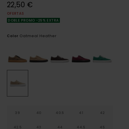
22,50 €
OFERTAS
DOBLE PROMO -25% EXTRA
Oatmeal Heather
Color
39
40
40.5
41
42
42.5
43
44
44.5
45