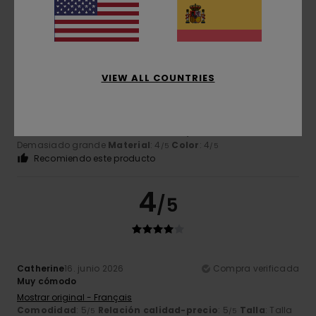
5
/5
VIEW ALL COUNTRIES
Scherer
19. junio 2026
Compra verificada
Cómoda y elegante
Mostrar original - Français
Comodidad
: 5
Relación calidad-precio
: 4
Talla
:
/5
/5
Demasiado grande
Material
: 4
Color
: 4
/5
/5
Recomiendo este producto
4
/5
Catherine
16. junio 2026
Compra verificada
Muy cómodo
Mostrar original - Français
Comodidad
: 5
Relación calidad-precio
: 5
Talla
: Talla
/5
/5