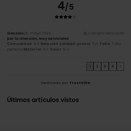
4
/5
Gonzalo
26. mayo 2026
Compra verificada
por la atencion, muy serviciales
Comodidad
: 4
Relación calidad-precio
: 5
Talla
: Talla
/5
/5
perfecta
Material
: 5
Color
: 5
/5
/5
1
2
3
4
>
Verificado por
TrustVille
Últimos artículos vistos