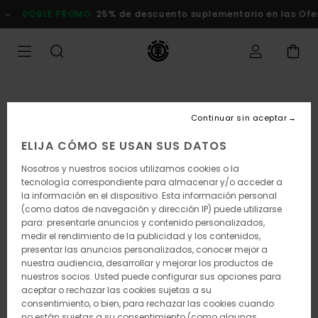
Pasar
DOBLE PROMO
25% de descuento suplementario en las Of
a
la
información
del
producto
Continuar sin aceptar
ELIJA CÓMO SE USAN SUS DATOS
Nosotros y nuestros socios utilizamos cookies o la
tecnología correspondiente para almacenar y/o acceder a
la información en el dispositivo. Esta información personal
(como datos de navegación y dirección IP) puede utilizarse
para: presentarle anuncios y contenido personalizados,
medir el rendimiento de la publicidad y los contenidos,
presentar las anuncios personalizados, conocer mejor a
nuestra audiencia, desarrollar y mejorar los productos de
nuestros socios. Usted puede configurar sus opciones para
aceptar o rechazar las cookies sujetas a su
consentimiento, o bien, para rechazar las cookies cuando
no están sujetas a su consentimiento (como algunas