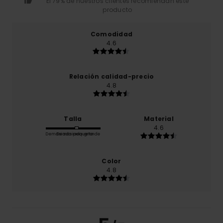
El 79% de nuestros clientes recomiendan este
producto
Comodidad
4.6
Relación calidad-precio
4.8
Talla
Material
4.6
Demasiado pequeño
Demasiado grande
Color
4.8