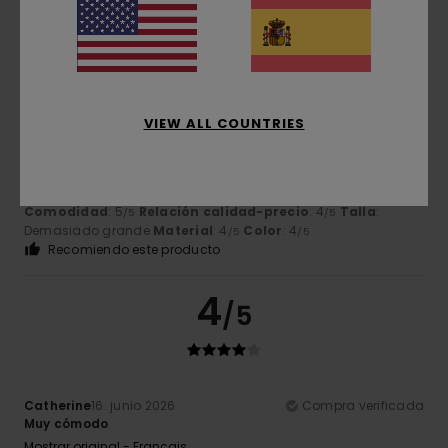
5
/5
VIEW ALL COUNTRIES
Scherer
19. junio 2026
Compra verificada
Cómoda y elegante
Mostrar original - Français
Comodidad
: 5
Relación calidad-precio
: 4
Talla
:
/5
/5
Demasiado grande
Material
: 4
Color
: 4
/5
/5
Recomiendo este producto
4
/5
Catherine
16. junio 2026
Compra verificada
Muy cómodo
Mostrar original - Français