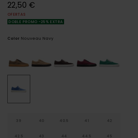
22,50 €
OFERTAS
DOBLE PROMO -25% EXTRA
Nouveau Navy
Color
39
40
40.5
41
42
42.5
43
44
44.5
45