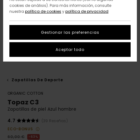
cookies de análisis). Para más información, consulte
nuestra
política de cookies
y
política de privacidad
Gestionar las preferencias
Aceptar todo
Zapatillas De Deporte
ORGANIC COTTON
Topaz C3
Zapatillas de piel Azul hombre
4.7
(39 Reseñas)
ECO-BONUS
60,00 €
63%