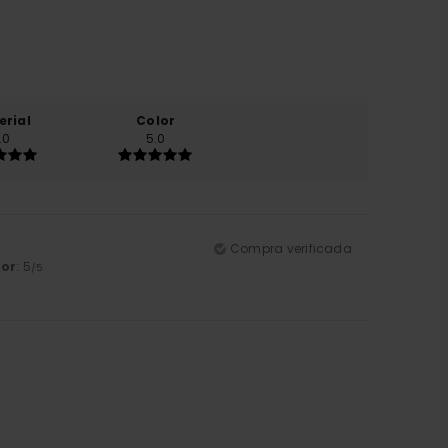
erial
Color
.0
5.0
Compra verificada
lor
: 5
/5