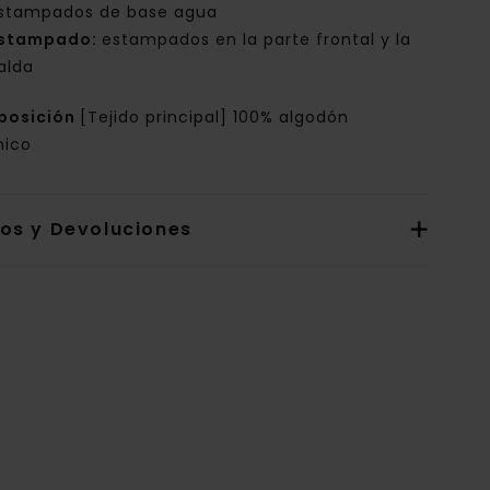
stampados de base agua
stampado:
estampados en la parte frontal y la
alda
posición
[Tejido principal] 100% algodón
nico
íos y Devoluciones