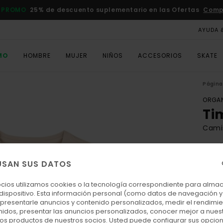
 PROMO
25% de descuento suplementario en las Ofertas
Comp
AYUDA 
MO
HOMBRE
MUJER
NIÑOS
ACCESORIOS
SKATE
Página 
ORGAN
Ti
Cami
5.0
ECO-
USAN SUS DATOS
25,00
11,
ocios utilizamos cookies o la tecnología correspondiente para alm
 dispositivo. Esta información personal (como datos de navegación y 
OFER
: presentarle anuncios y contenido personalizados, medir el rendimie
enidos, presentar las anuncios personalizados, conocer mejor a nues
DOBL
 los productos de nuestros socios. Usted puede configurar sus opcio