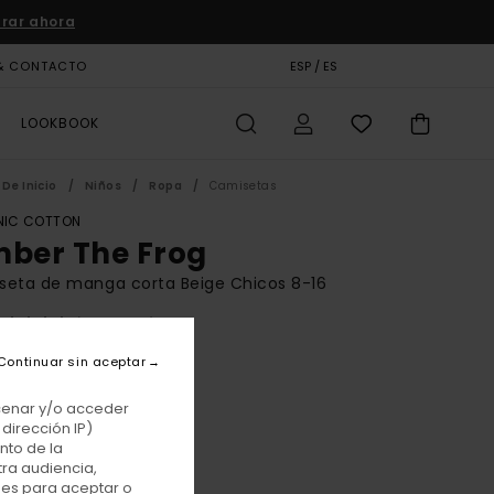
rar ahora
& CONTACTO
TARJETA DE REGALO
ESP / ES
TIENDAS
LOOKBOOK
De Inicio
Niños
Ropa
Camisetas
IC COTTON
mber The Frog
seta de manga corta Beige Chicos 8-16
(1 Reseñas)
BONUS
Continuar sin aceptar
 €
55%
25 €
acenar y/o acceder
dirección IP)
TAS
nto de la
tra audiencia,
E PROMO -25% EXTRA
nes para aceptar o