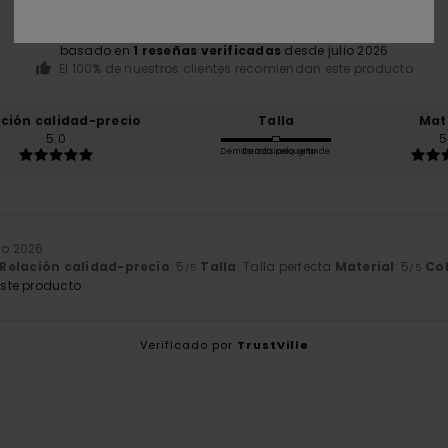
basado en
1 reseñas verificadas
desde julio 2026
El 100% de nuestros clientes recomiendan este producto
ación calidad-precio
Talla
Mat
5.0
5
Demasiado pequeño
Demasiado grande
lio 2026
Relación calidad-precio
: 5
Talla
: Talla perfecta
Material
: 5
Co
/5
/5
ste producto
Verificado por
TrustVille