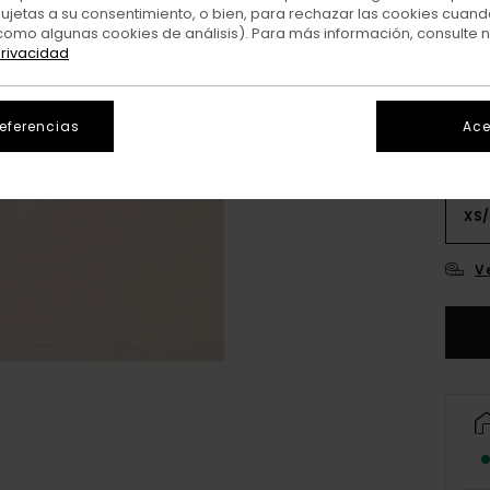
sujetas a su consentimiento, o bien, para rechazar las cookies cuand
como algunas cookies de análisis). Para más información, consulte 
Colo
privacidad
referencias
Ace
XS/
V