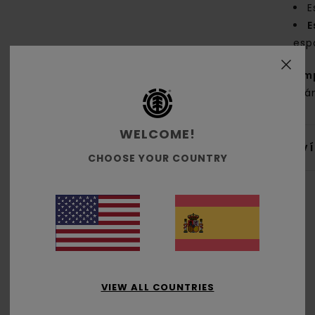
E
E
esp
Com
orgá
WELCOME!
Env
CHOOSE YOUR COUNTRY
Puntuación media
5.0
VIEW ALL COUNTRIES
/5