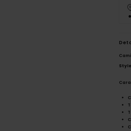
Deta
Cami
Styl
Cara
C
T
T
C
C