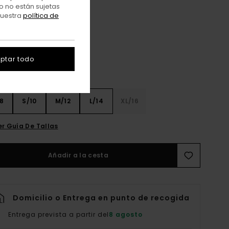
o no están sujetas
nuestra
política de
Oat Milk
r
ptar todo
8
S/10
M/12
L/14
XL/16
er Guía De Tallas
Añadir a la cesta
Domicilio o Entrega en punto de recogida
Entrega prevista a partir del
8 agosto