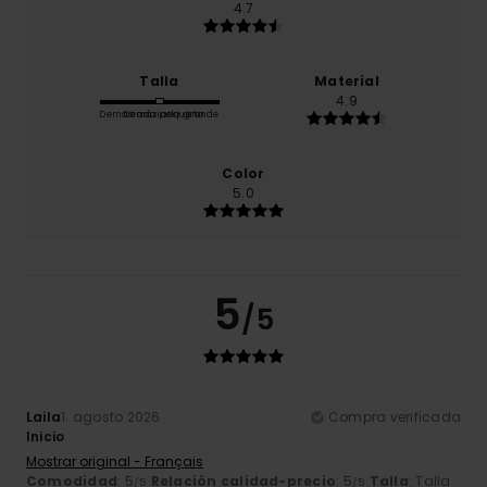
4.7
Talla
Material
4.9
Demasiado pequeño
Demasiado grande
Color
5.0
5
/5
Laila
1. agosto 2026
Compra verificada
Inicio
Mostrar original - Français
Comodidad
: 5
Relación calidad-precio
: 5
Talla
: Talla
/5
/5