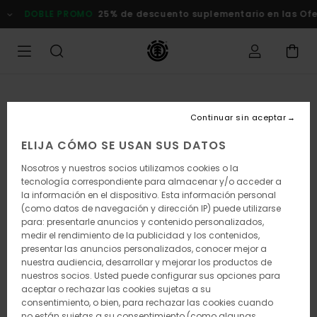
Pasar
DOBLE PROMO
25% de descuento suplementario en las Of
a
la
información
del
producto
Continuar sin aceptar
ELIJA CÓMO SE USAN SUS DATOS
Nosotros y nuestros socios utilizamos cookies o la
tecnología correspondiente para almacenar y/o acceder a
la información en el dispositivo. Esta información personal
(como datos de navegación y dirección IP) puede utilizarse
para: presentarle anuncios y contenido personalizados,
medir el rendimiento de la publicidad y los contenidos,
presentar las anuncios personalizados, conocer mejor a
nuestra audiencia, desarrollar y mejorar los productos de
nuestros socios. Usted puede configurar sus opciones para
aceptar o rechazar las cookies sujetas a su
consentimiento, o bien, para rechazar las cookies cuando
no están sujetas a su consentimiento (como algunas