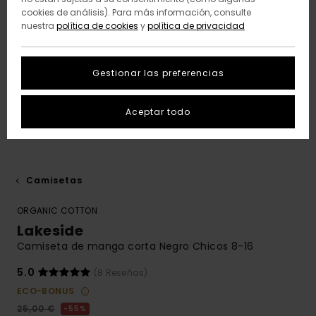
cookies de análisis). Para más información, consulte
nuestra
política de cookies
y
política de privacidad
Gestionar las preferencias
Aceptar todo
Camisetas
ORGANIC COTTON
Lakeside
Camiseta de manga corta Negro Chicos 8-16
5.0
(8 Reseñas)
ECO-BONUS
25,00 €
55%