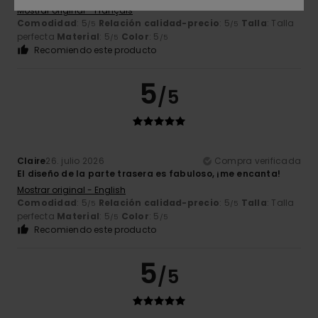
Mostrar original - Français
Comodidad
: 5
Relación calidad-precio
: 5
Talla
: Talla
/5
/5
perfecta
Material
: 5
Color
: 5
/5
/5
Recomiendo este producto
5
/5
Claire
26. julio 2026
Compra verificada
El diseño de la parte trasera es fabuloso, ¡me encanta!
Mostrar original - English
Comodidad
: 5
Relación calidad-precio
: 5
Talla
: Talla
/5
/5
perfecta
Material
: 5
Color
: 5
/5
/5
Recomiendo este producto
5
/5