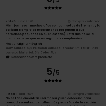
/5
Kate
15. junio 2026
Compra verificada
Mis hijos llevan muchos años con camisetas de Element y la
calidad siempre es excelente (se las pasan a sus
hermanos pequeños en buen estado). Esta aún no se la
han puesto, ya que es un regalo de cumpleaños.
Mostrar original - English
Comodidad
: 5
Relación calidad-precio
: 5
Talla
: Talla
/5
/5
perfecta
Material
: 5
Color
: 5
/5
/5
Recomiendo este producto
5
/5
Rincer
8. abril 2026
Compra verificada
No es fácil encontrar una marca y una colección para
preadolescentes: las tallas más pequeñas de la sección