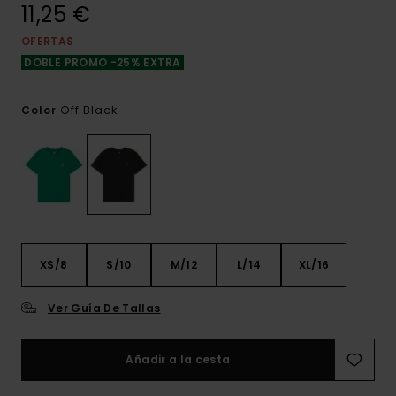
11,25 €
OFERTAS
DOBLE PROMO -25% EXTRA
Off Black
Color
XS/8
S/10
M/12
L/14
XL/16
Ver Guía De Tallas
Añadir a la cesta