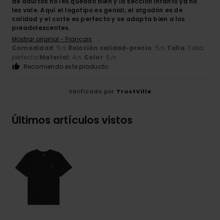
de adultos no les quedan bien y la sección infantil ya no
les vale. Aquí el logotipo es genial, el algodón es de
calidad y el corte es perfecto y se adapta bien a los
preadolescentes.
Mostrar original - Français
Comodidad
: 5
Relación calidad-precio
: 5
Talla
: Talla
/5
/5
perfecta
Material
: 4
Color
: 5
/5
/5
Recomiendo este producto
Verificado por
TrustVille
Últimos artículos vistos