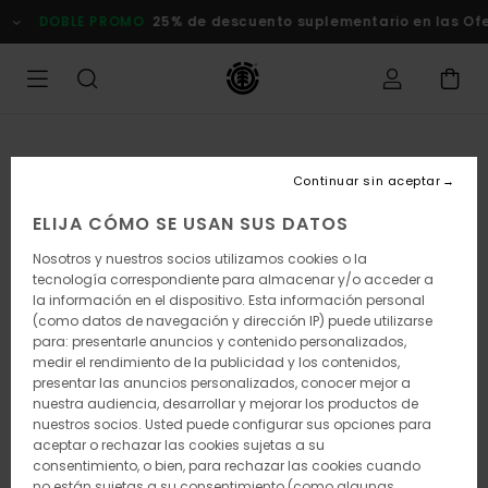
Pasar
DOBLE PROMO
25% de descuento suplementario en las Oferta
a
la
información
del
producto
Continuar sin aceptar
ELIJA CÓMO SE USAN SUS DATOS
Nosotros y nuestros socios utilizamos cookies o la
tecnología correspondiente para almacenar y/o acceder a
la información en el dispositivo. Esta información personal
(como datos de navegación y dirección IP) puede utilizarse
para: presentarle anuncios y contenido personalizados,
medir el rendimiento de la publicidad y los contenidos,
presentar las anuncios personalizados, conocer mejor a
nuestra audiencia, desarrollar y mejorar los productos de
nuestros socios. Usted puede configurar sus opciones para
aceptar o rechazar las cookies sujetas a su
consentimiento, o bien, para rechazar las cookies cuando
no están sujetas a su consentimiento (como algunas