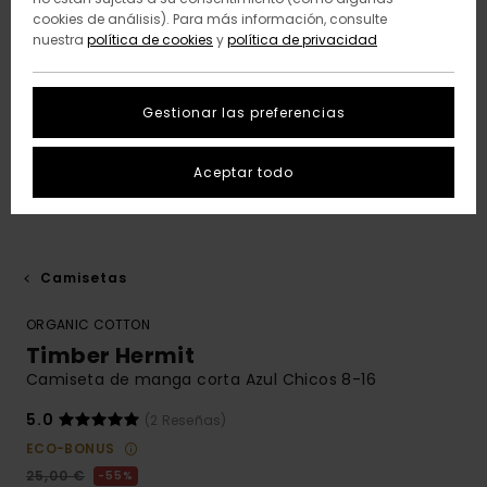
cookies de análisis). Para más información, consulte
nuestra
política de cookies
y
política de privacidad
Gestionar las preferencias
Aceptar todo
Camisetas
ORGANIC COTTON
Timber Hermit
Camiseta de manga corta Azul Chicos 8-16
5.0
(2 Reseñas)
ECO-BONUS
25,00 €
55%