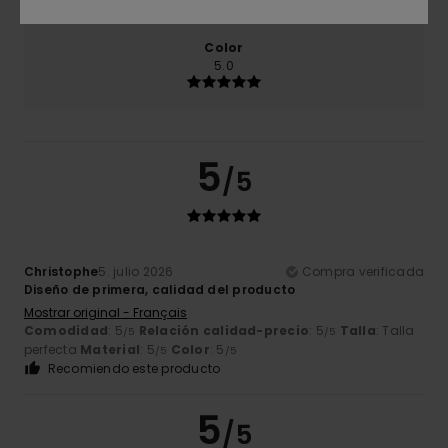
Color
5.0
5
/5
Christophe
5. julio 2026
Compra verificada
Diseño de primera, calidad del producto
Mostrar original - Français
Comodidad
: 5
Relación calidad-precio
: 5
Talla
: Talla
/5
/5
perfecta
Material
: 5
Color
: 5
/5
/5
Recomiendo este producto
5
/5