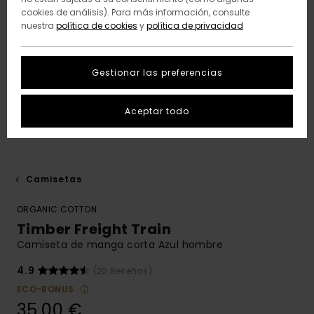
cookies de análisis). Para más información, consulte
nuestra
política de cookies
y
política de privacidad
Gestionar las preferencias
Aceptar todo
Camisetas
ORGANIC COTTON
Timber Freight Train
Camiseta de manga corta Azul hombre
4.9
(20 Reseñas)
ECO-BONUS
35,00 €