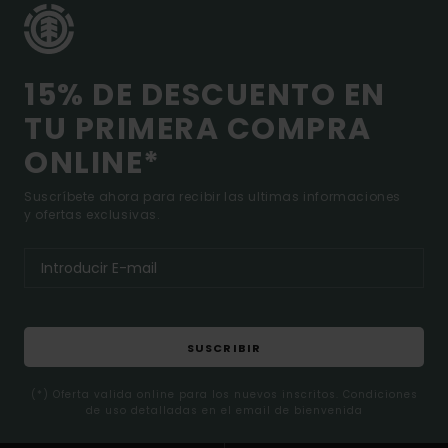
15% DE DESCUENTO EN
TU PRIMERA COMPRA
ONLINE*
Suscríbete ahora para recibir las ultimas informaciones
y ofertas exclusivas.
SUSCRIBIR
(*) Oferta valida online para los nuevos inscritos. Condiciones
de uso detalladas en el email de bienvenida