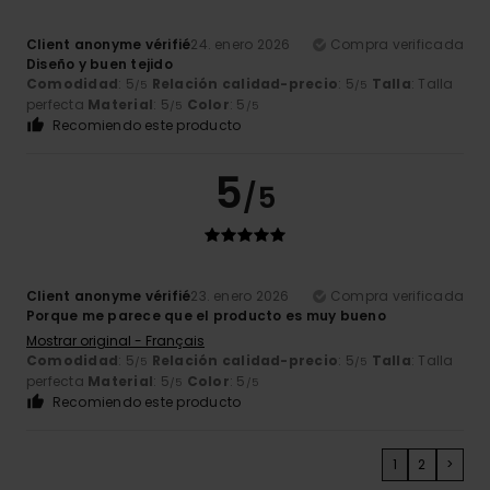
Client anonyme vérifié
24. enero 2026
Compra verificada
Diseño y buen tejido
Comodidad
: 5
Relación calidad-precio
: 5
Talla
: Talla
/5
/5
perfecta
Material
: 5
Color
: 5
/5
/5
Recomiendo este producto
5
/5
Client anonyme vérifié
23. enero 2026
Compra verificada
Porque me parece que el producto es muy bueno
Mostrar original - Français
Comodidad
: 5
Relación calidad-precio
: 5
Talla
: Talla
/5
/5
perfecta
Material
: 5
Color
: 5
/5
/5
Recomiendo este producto
1
2
>