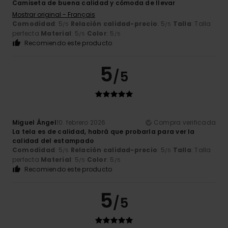
Camiseta de buena calidad y cómoda de llevar
Mostrar original - Français
Comodidad
: 5
Relación calidad-precio
: 5
Talla
: Talla
/5
/5
perfecta
Material
: 5
Color
: 5
/5
/5
Recomiendo este producto
5
/5
Miguel Ángel
10. febrero 2026
Compra verificada
La tela es de calidad, habrá que probarla para ver la
calidad del estampado
Comodidad
: 5
Relación calidad-precio
: 5
Talla
: Talla
/5
/5
perfecta
Material
: 5
Color
: 5
/5
/5
Recomiendo este producto
5
/5