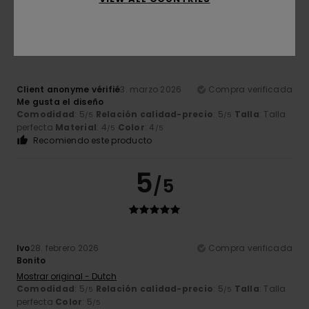
4
/5
Client anonyme vérifié
3. marzo 2026
Compra verificada
Me gusta el diseño
Comodidad
: 5
Relación calidad-precio
: 5
Talla
: Talla
/5
/5
perfecta
Material
: 4
Color
: 4
/5
/5
Recomiendo este producto
5
/5
Ivo
28. febrero 2026
Compra verificada
Bonito
Mostrar original - Dutch
Comodidad
: 5
Relación calidad-precio
: 5
Talla
: Talla
/5
/5
perfecta
Color
: 5
/5