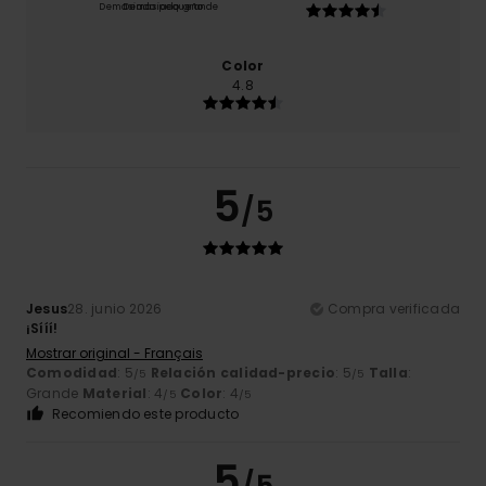
Demasiado pequeño
Demasiado grande
Color
4.8
5
/5
Jesus
28. junio 2026
Compra verificada
¡Sííí!
Mostrar original - Français
Comodidad
: 5
Relación calidad-precio
: 5
Talla
:
/5
/5
Grande
Material
: 4
Color
: 4
/5
/5
Recomiendo este producto
5