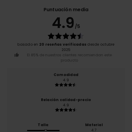
Puntuación media
4.9
/5
basado en
20 reseñas verificadas
desde octubre
2025
El 85% de nuestros clientes recomiendan este
producto
Comodidad
4.9
Relación calidad-precio
4.9
Talla
Material
4.7