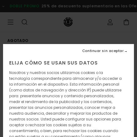
Pasar
DOBLE PROMO
25% de descuento suplementario en las Of
a
la
información
del
producto
AGOTADO
Continuar sin aceptar
ELIJA CÓMO SE USAN SUS DATOS
Nosotros y nuestros socios utilizamos cookies o la
tecnología correspondiente para almacenar y/o acceder a
la información en el dispositivo. Esta información personal
(como datos de navegación y dirección IP) puede utilizarse
para: presentarle anuncios y contenido personalizados,
medir el rendimiento de la publicidad y los contenidos,
presentar las anuncios personalizados, conocer mejor a
nuestra audiencia, desarrollar y mejorar los productos de
nuestros socios. Usted puede configurar sus opciones para
aceptar o rechazar las cookies sujetas a su
consentimiento, o bien, para rechazar las cookies cuando
no están sujetas a su consentimiento (como algunas