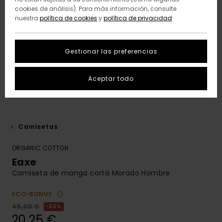
cookies de análisis). Para más información, consulte
nuestra
política de cookies
y
política de privacidad
Gestionar las preferencias
Aceptar todo
Camisetas
ORGANIC COTTON
Eaxe
Camiseta de manga corta Morado Hombre
ECO-BONUS
45,00 €
55%
20,25 €