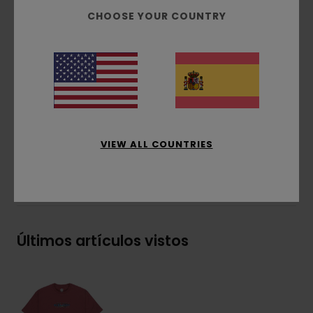
Tejido:
Algodón orgánico
CHOOSE YOUR COUNTRY
Tela:
punto jersey [180 g/m2]
Corte:
corte relajado casual y cómodo
Cuello:
cuello redondo
Bordado en el pecho
Composición
[Tejido principal] 100% algodón
orgánico
VIEW ALL COUNTRIES
Envíos y Devoluciones
Últimos artículos vistos