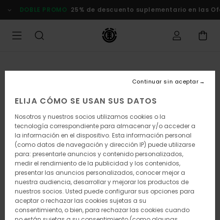
Pasar
DOBLE PROMO
25% de descuento suplementario en las Ofer
a
la
información
del
producto
Continuar sin aceptar
ELIJA CÓMO SE USAN SUS DATOS
Nosotros y nuestros socios utilizamos cookies o la
tecnología correspondiente para almacenar y/o acceder a
la información en el dispositivo. Esta información personal
(como datos de navegación y dirección IP) puede utilizarse
para: presentarle anuncios y contenido personalizados,
medir el rendimiento de la publicidad y los contenidos,
presentar las anuncios personalizados, conocer mejor a
nuestra audiencia, desarrollar y mejorar los productos de
nuestros socios. Usted puede configurar sus opciones para
aceptar o rechazar las cookies sujetas a su
consentimiento, o bien, para rechazar las cookies cuando
no están sujetas a su consentimiento (como algunas