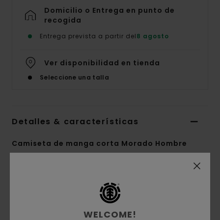
Domicilio o Entrega en punto de
recogida
Entrega prevista a partir del
8 agosto
Ver disponibilidad en tienda
Seleccione una talla
Detalles & características
Camiseta de manga corta Morado Hombre
Style
ELYKT00201
Código de color
ppw0
Características
WELCOME!
Conscious by Nature:
Algodón Orgánico