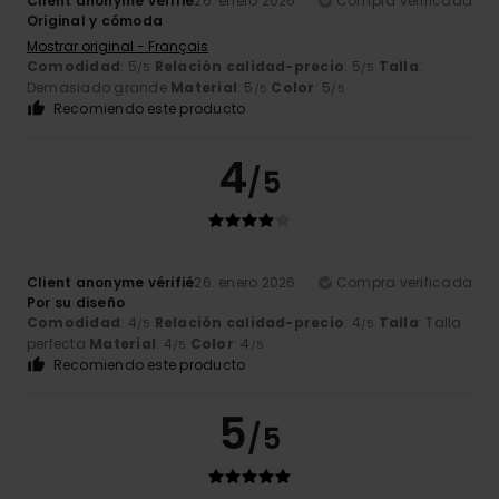
Client anonyme vérifié
26. enero 2026
Compra verificada
Original y cómoda
Mostrar original - Français
Comodidad
: 5
Relación calidad-precio
: 5
Talla
:
/5
/5
Demasiado grande
Material
: 5
Color
: 5
/5
/5
Recomiendo este producto
4
/5
Client anonyme vérifié
26. enero 2026
Compra verificada
Por su diseño
Comodidad
: 4
Relación calidad-precio
: 4
Talla
: Talla
/5
/5
perfecta
Material
: 4
Color
: 4
/5
/5
Recomiendo este producto
5
/5