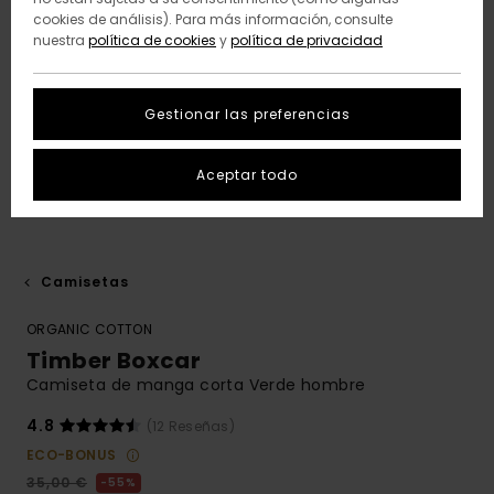
cookies de análisis). Para más información, consulte
nuestra
política de cookies
y
política de privacidad
Gestionar las preferencias
Aceptar todo
Camisetas
ORGANIC COTTON
Timber Boxcar
Camiseta de manga corta Verde hombre
4.8
(12 Reseñas)
ECO-BONUS
35,00 €
55%