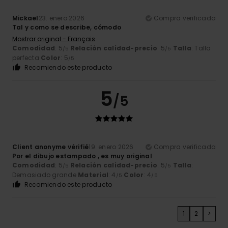
Mickael
23. enero 2026
Compra verificada
Tal y como se describe, cómodo
Mostrar original - Français
Comodidad
: 5
Relación calidad-precio
: 5
Talla
: Talla
/5
/5
perfecta
Color
: 5
/5
Recomiendo este producto
5
/5
Client anonyme vérifié
19. enero 2026
Compra verificada
Por el dibujo estampado , es muy original
Comodidad
: 5
Relación calidad-precio
: 5
Talla
:
/5
/5
Demasiado grande
Material
: 4
Color
: 4
/5
/5
Recomiendo este producto
1
2
>