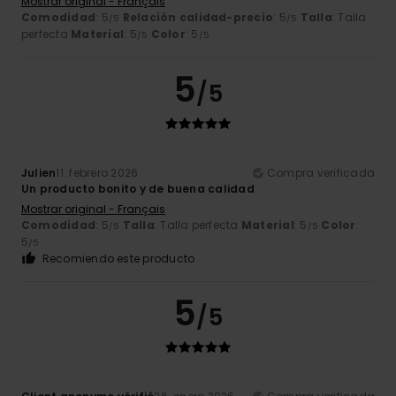
Mostrar original - Français
Comodidad
: 5
Relación calidad-precio
: 5
Talla
: Talla
/5
/5
perfecta
Material
: 5
Color
: 5
/5
/5
5
/5
Julien
11. febrero 2026
Compra verificada
Un producto bonito y de buena calidad
Mostrar original - Français
Comodidad
: 5
Talla
: Talla perfecta
Material
: 5
Color
:
/5
/5
5
/5
Recomiendo este producto
5
/5