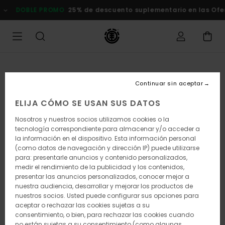
Pasar
DOBLE PROMO
25% de descuento suplementario en las Of
a
la
información
del
producto
Continuar sin aceptar
ELIJA CÓMO SE USAN SUS DATOS
Nosotros y nuestros socios utilizamos cookies o la
tecnología correspondiente para almacenar y/o acceder a
la información en el dispositivo. Esta información personal
(como datos de navegación y dirección IP) puede utilizarse
para: presentarle anuncios y contenido personalizados,
medir el rendimiento de la publicidad y los contenidos,
presentar las anuncios personalizados, conocer mejor a
nuestra audiencia, desarrollar y mejorar los productos de
nuestros socios. Usted puede configurar sus opciones para
aceptar o rechazar las cookies sujetas a su
consentimiento, o bien, para rechazar las cookies cuando
no están sujetas a su consentimiento (como algunas