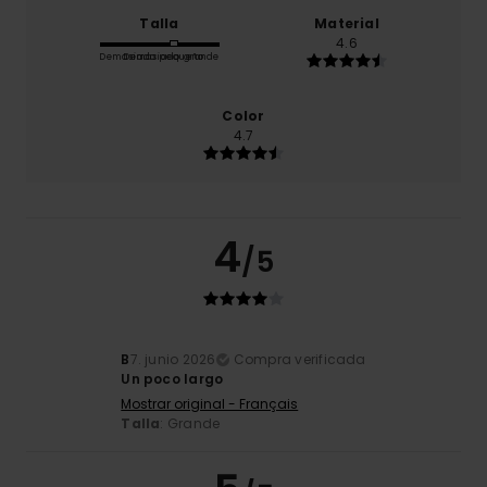
Talla
Material
4.6
Demasiado pequeño
Demasiado grande
Color
4.7
4
/5
B
7. junio 2026
Compra verificada
Un poco largo
Mostrar original - Français
Talla
: Grande