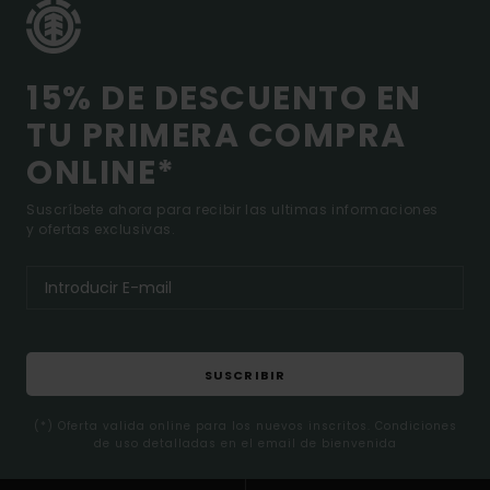
15% DE DESCUENTO EN
TU PRIMERA COMPRA
ONLINE*
Suscríbete ahora para recibir las ultimas informaciones
y ofertas exclusivas.
SUSCRIBIR
(*) Oferta valida online para los nuevos inscritos. Condiciones
de uso detalladas en el email de bienvenida