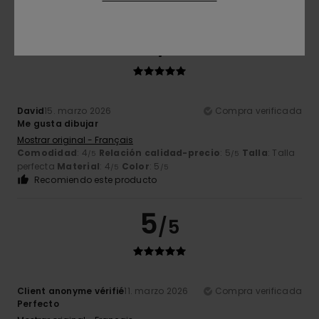
5
/5
David
15. marzo 2026
Compra verificada
Me gusta dibujar
Mostrar original - Français
Comodidad
: 4
Relación calidad-precio
: 5
Talla
: Talla
/5
/5
perfecta
Material
: 4
Color
: 5
/5
/5
Recomiendo este producto
5
/5
Client anonyme vérifié
11. marzo 2026
Compra verificada
Perfecto