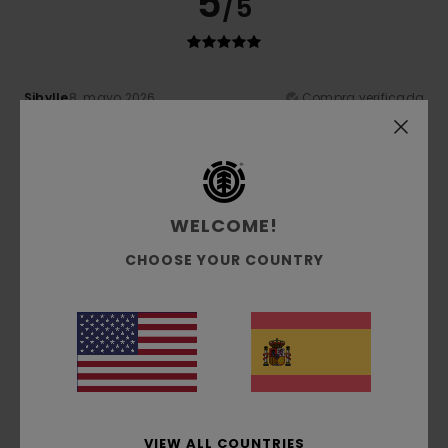
5
/5
Sibylle
8. mayo 2026
Compra verificada
Porque las cosas hablan por ti
Mostrar original - Deutsch
Comodidad
: 5
Relación calidad-precio
: 5
Talla
: Talla
/5
/5
perfecta
Material
: 5
Color
: 5
/5
/5
Recomiendo este producto
WELCOME!
5
/5
CHOOSE YOUR COUNTRY
Marco
28. abril 2026
Compra verificada
¡Excelente acabado!
Mostrar original - Italiano
Comodidad
: 5
Relación calidad-precio
: 5
Talla
: Talla
/5
/5
perfecta
Material
: 4
Color
: 4
/5
/5
VIEW ALL COUNTRIES
Recomiendo este producto