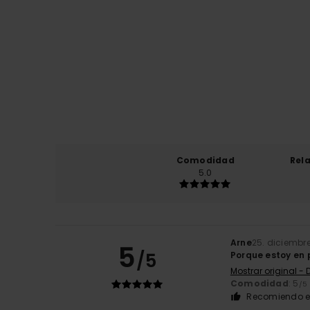
Comodidad
Rel
5.0
Arne
25. diciembr
5
/5
Porque estoy en
Mostrar original -
Comodidad
: 5
/5
Recomiendo e