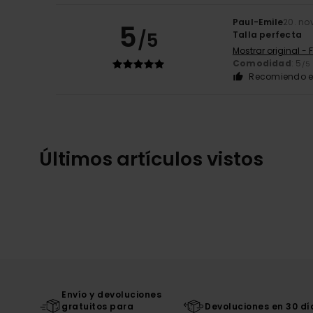
Paul-Emile
20. no
5
/5
Talla perfecta
Mostrar original - 
Comodidad
: 5
/5
Recomiendo e
Últimos artículos vistos
Envío y devoluciones
gratuitos para
Devoluciones en 30 dí