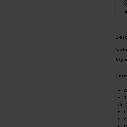
Deta
Suda
Styl
Cara
C
T
de 
C
c
C