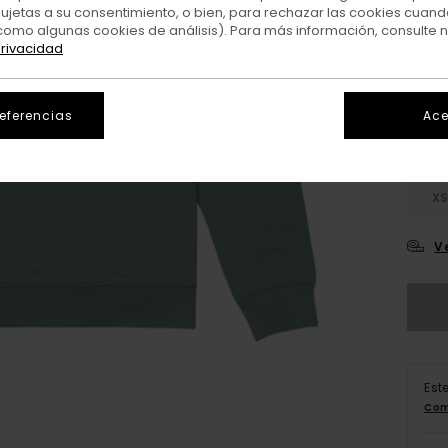
sujetas a su consentimiento, o bien, para rechazar las cookies cuand
como algunas cookies de análisis). Para más información, consulte 
Colo
privacidad
referencias
Ace
X
V
Est
Com