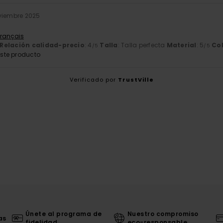
viembre 2025
Français
Relación calidad-precio
: 4
Talla
: Talla perfecta
Material
: 5
Co
/5
/5
ste producto
Verificado por
TrustVille
Únete al programa de
Nuestro compromiso
as
fidelidad
eco-responsable