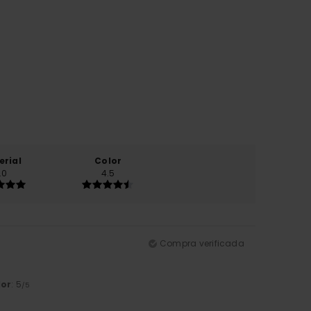
erial
Color
.0
4.5
Compra verificada
lor
: 5
/5