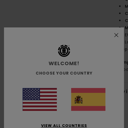
M
C
C
M
E
L
dep
Com
WELCOME!
algo
CHOOSE YOUR COUNTRY
Env
VIEW ALL COUNTRIES