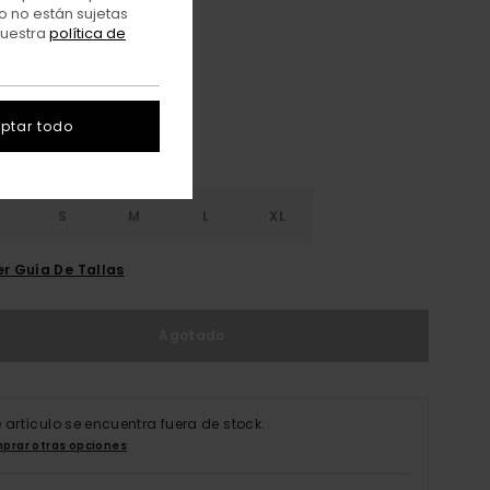
o no están sujetas
nuestra
política de
Trellis
r
ptar todo
S
S
M
L
XL
er Guía De Tallas
Agotado
e artículo se encuentra fuera de stock.
prar otras opciones