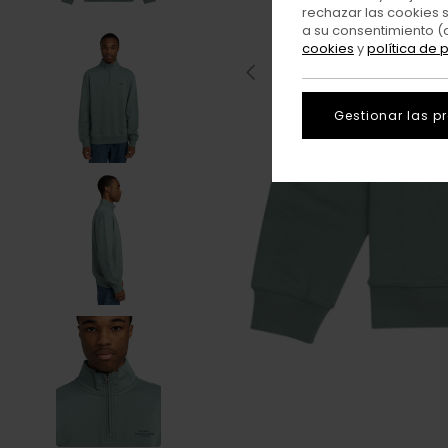
rechazar las cookies 
a su consentimiento (
cookies
y
política de 
Gestionar las p