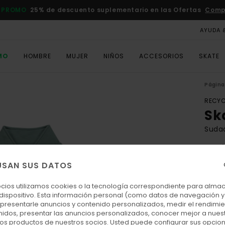
 PROMO
25% de descuento suplementario en las Ofertas
Comp
AYUDA 
MO
HOMBRE
MUJER
NIÑOS
ACCESORIOS
SKATE
Página 
RECYC
Sk
Suda
5.0
ECO-
USAN SUS DATOS
70,00
26,
ocios utilizamos cookies o la tecnología correspondiente para alm
 dispositivo. Esta información personal (como datos de navegación y 
OFER
: presentarle anuncios y contenido personalizados, medir el rendimie
enidos, presentar las anuncios personalizados, conocer mejor a nues
DOBL
 los productos de nuestros socios. Usted puede configurar sus opcio