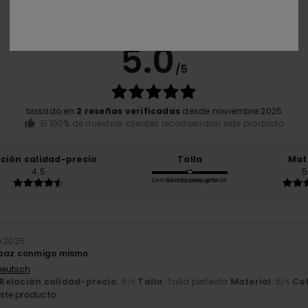
Puntuación media
5.0
/5
basado en
2 reseñas verificadas
desde noviembre 2025
El 100% de nuestros clientes recomiendan este producto
ación calidad-precio
Talla
Mat
4.5
5
Demasiado pequeño
Demasiado grande
e 2025
 paz conmigo mismo.
 Deutsch
Relación calidad-precio
: 5
Talla
: Talla perfecta
Material
: 5
Co
/5
/5
ste producto