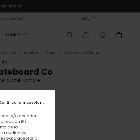
rar ahora
& CONTACTO
TARJETA DE REGALO
ESP / ES
TIENDAS
LOOKBOOK
De Inicio
Hombre
Ropa
Sudaderas & Polares
LED
ateboard Co
dera Azul Hombre
(2 Reseñas)
BONUS
Continuar sin aceptar
 €
63%
25 €
acenar y/o acceder
dirección IP)
TAS
nto de la
tra audiencia,
E PROMO -25% EXTRA
nes para aceptar o