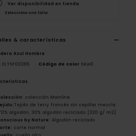
Ver disponibilidad en tienda
Seleccione una talla
lles & características
dera Azul Hombre
e
ELYSF00265
Código de color
bkw0
cterísticas
olección:
colección Mainline
ejido:
Tejido de terry francés sin cepillar mezcla
70% algodón, 30% algodón reciclado [320 g/ m2]
onscious by Nature:
Algodón reciclado
orte:
corte normal
uello:
cuello alto