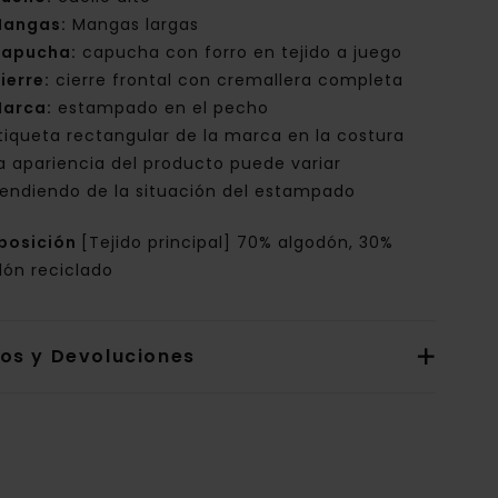
angas:
Mangas largas
apucha:
capucha con forro en tejido a juego
ierre:
cierre frontal con cremallera completa
arca:
estampado en el pecho
tiqueta rectangular de la marca en la costura
a apariencia del producto puede variar
endiendo de la situación del estampado
posición
[Tejido principal] 70% algodón, 30%
dón reciclado
íos y Devoluciones