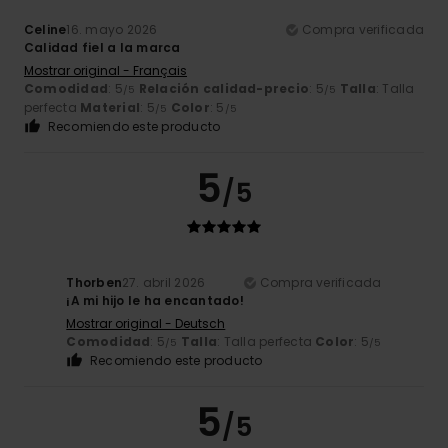
Celine
16. mayo 2026
Compra verificada
Calidad fiel a la marca
Mostrar original - Français
Comodidad
: 5
Relación calidad-precio
: 5
Talla
: Talla
/5
/5
perfecta
Material
: 5
Color
: 5
/5
/5
Recomiendo este producto
5
/5
Thorben
27. abril 2026
Compra verificada
¡A mi hijo le ha encantado!
Mostrar original - Deutsch
Comodidad
: 5
Talla
: Talla perfecta
Color
: 5
/5
/5
Recomiendo este producto
5
/5