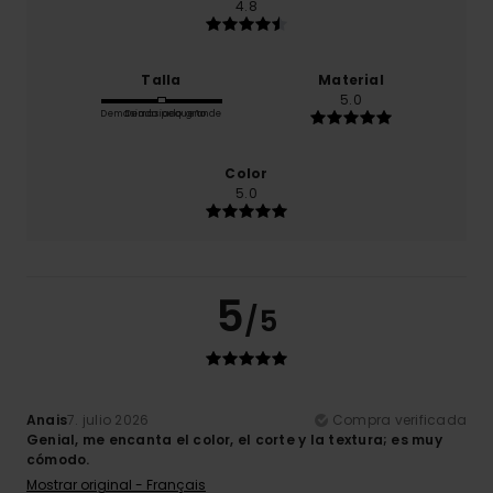
4.8
Talla
Material
5.0
Demasiado pequeño
Demasiado grande
Color
5.0
5
/5
Anais
7. julio 2026
Compra verificada
Genial, me encanta el color, el corte y la textura; es muy
cómodo.
Mostrar original - Français