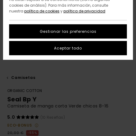
cookies de análisis). Para más información, consulte
nuestra
política de cookies
y
política de privacidad
Gestionar las preferencias
Aceptar todo
Camisetas
ORGANIC COTTON
Seal Bp Y
Camiseta de manga corta Verde chicos 8-16
5.0
(10 Reseñas)
ECO-BONUS
20,00 €
55%