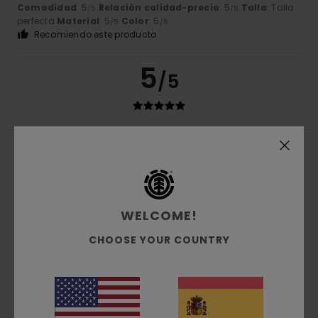
Comodidad
: 5
Relación calidad-precio
: 5
Talla
: Talla
/5
/5
perfecta
Material
: 5
Color
: 5
/5
/5
Recomiendo este producto
5
/5
Henning
26. junio 2026
Compra verificada
Bonita camiseta
Mostrar original - Deutsch
Comodidad
: 5
Relación calidad-precio
: 5
Talla
: Talla
/5
/5
perfecta
Material
: 5
Color
: 5
/5
/5
WELCOME!
Recomiendo este producto
CHOOSE YOUR COUNTRY
5
/5