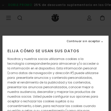
Pasar
DOBLE PROMO
25% de descuento suplementario en las Of
a
la
información
del
producto
Continuar sin aceptar
ELIJA CÓMO SE USAN SUS DATOS
Nosotros y nuestros socios utilizamos cookies o la
tecnología correspondiente para almacenar y/o acceder a
la información en el dispositivo. Esta información personal
(como datos de navegación y dirección IP) puede utilizarse
para: presentarle anuncios y contenido personalizados,
medir el rendimiento de la publicidad y los contenidos,
presentar las anuncios personalizados, conocer mejor a
nuestra audiencia, desarrollar y mejorar los productos de
nuestros socios. Usted puede configurar sus opciones para
aceptar o rechazar las cookies sujetas a su
consentimiento, o bien, para rechazar las cookies cuando
no están sujetas a su consentimiento (como algunas