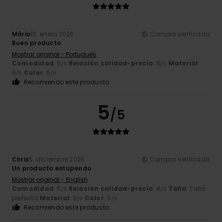
Mário
10. enero 2026
Compra verificada
Buen producto
Mostrar original - Português
Comodidad
: 5
Relación calidad-precio
: 5
Material
:
/5
/5
5
Color
: 5
/5
/5
Recomiendo este producto
5
/5
Chris
5. diciembre 2025
Compra verificada
Un producto estupendo
Mostrar original - English
Comodidad
: 5
Relación calidad-precio
: 4
Talla
: Talla
/5
/5
perfecta
Material
: 5
Color
: 5
/5
/5
Recomiendo este producto