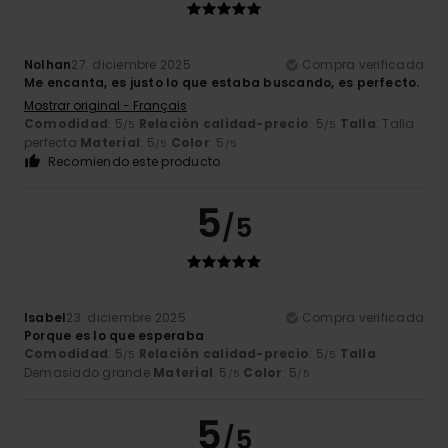
Nolhan
27. diciembre 2025
Compra verificada
Me encanta, es justo lo que estaba buscando, es perfecto.
Mostrar original - Français
Comodidad
: 5
Relación calidad-precio
: 5
Talla
: Talla
/5
/5
perfecta
Material
: 5
Color
: 5
/5
/5
Recomiendo este producto
5
/5
Isabel
23. diciembre 2025
Compra verificada
Porque es lo que esperaba
Comodidad
: 5
Relación calidad-precio
: 5
Talla
:
/5
/5
Demasiado grande
Material
: 5
Color
: 5
/5
/5
5
/5