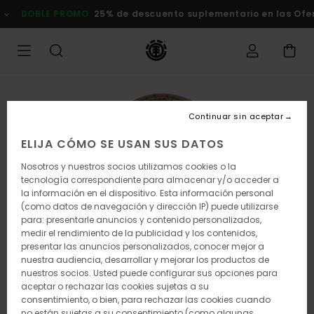
Pasar
DOBLE PROMO
25% de descuento suplementario en las Ofertas
a
la
información
del
producto
Continuar sin aceptar
ELIJA CÓMO SE USAN SUS DATOS
Nosotros y nuestros socios utilizamos cookies o la
tecnología correspondiente para almacenar y/o acceder a
la información en el dispositivo. Esta información personal
(como datos de navegación y dirección IP) puede utilizarse
para: presentarle anuncios y contenido personalizados,
medir el rendimiento de la publicidad y los contenidos,
presentar las anuncios personalizados, conocer mejor a
nuestra audiencia, desarrollar y mejorar los productos de
nuestros socios. Usted puede configurar sus opciones para
aceptar o rechazar las cookies sujetas a su
consentimiento, o bien, para rechazar las cookies cuando
no están sujetas a su consentimiento (como algunas