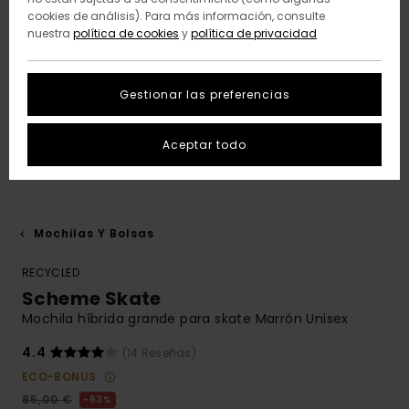
cookies de análisis). Para más información, consulte
nuestra
política de cookies
y
política de privacidad
Gestionar las preferencias
Aceptar todo
Mochilas Y Bolsas
RECYCLED
Scheme Skate
Mochila híbrida grande para skate Marrón Unisex
4.4
(14 Reseñas)
ECO-BONUS
85,00 €
63%