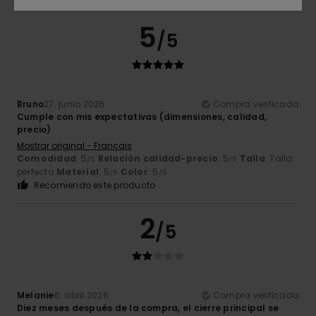
5
/5
Bruno
27. junio 2026
Compra verificada
Cumple con mis expectativas (dimensiones, calidad,
precio)
Mostrar original - Français
Comodidad
: 5
Relación calidad-precio
: 5
Talla
: Talla
/5
/5
perfecta
Material
: 5
Color
: 5
/5
/5
Recomiendo este producto
2
/5
Melanie
6. abril 2026
Compra verificada
Diez meses después de la compra, el cierre principal se