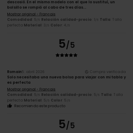
descosió. En el mismo modelo con el que lo sustituí, un
bolsillo se rompió al cabo de tres días...
Mostrar original - Français
Comodidad
: 5
Relación calidad-precio
: 1
Talla
: Talla
/5
/5
perfecta
Material
: 3
Color
: 4
/5
/5
5
/5
Romain
5. abril 2026
Compra verificada
Solo necesitaba una nueva bolsa para viajar con mi tabla y
es perfecta
Mostrar original - Français
Comodidad
: 5
Relación calidad-precio
: 5
Talla
: Talla
/5
/5
perfecta
Material
: 5
Color
: 5
/5
/5
Recomiendo este producto
5
/5