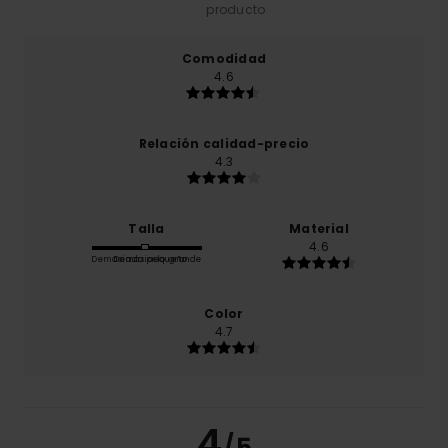
producto
Comodidad
4.6
Relación calidad-precio
4.3
Talla
Material
4.6
Demasiado pequeño
Demasiado grande
Color
4.7
4
/5