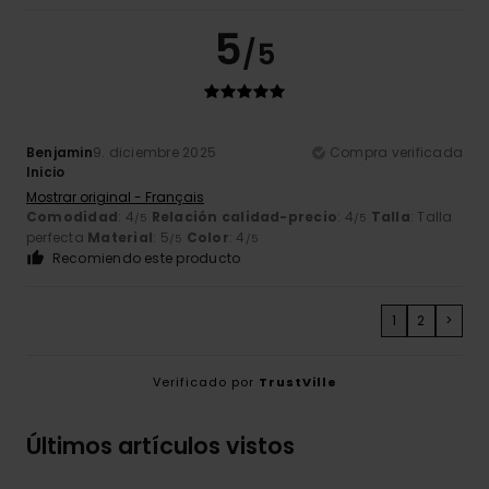
5
/5
Benjamin
9. diciembre 2025
Compra verificada
Inicio
Mostrar original - Français
Comodidad
: 4
Relación calidad-precio
: 4
Talla
: Talla
/5
/5
perfecta
Material
: 5
Color
: 4
/5
/5
Recomiendo este producto
1
2
>
Verificado por
TrustVille
Últimos artículos vistos