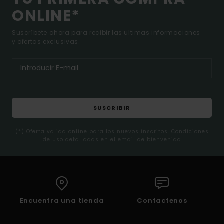
ONLINE*
Suscríbete ahora para recibir las ultimas informaciones
y ofertas exclusivas.
SUSCRIBIR
(*) Oferta valida online para los nuevos inscritos. Condiciones
de uso detalladas en el email de bienvenida
Encuentra una tienda
Contactenos