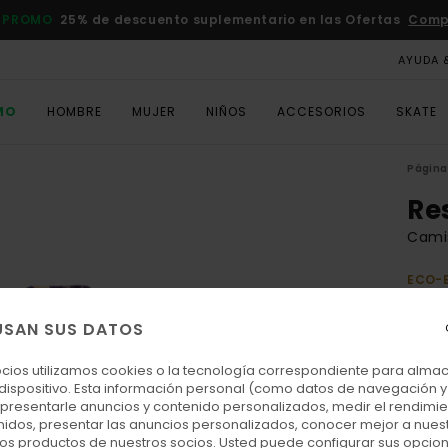
 PROMO
25% de descuento suplementario en las Ofertas
Comp
AYUDA 
MO
HOMBRE
MUJER
NIÑOS
ACCESORIOS
SKATE
Página 
Re
Cami
ECO-
70,00
31,
USAN SUS DATOS
OFER
ocios utilizamos cookies o la tecnología correspondiente para alm
DOBL
 dispositivo. Esta información personal (como datos de navegación y 
: presentarle anuncios y contenido personalizados, medir el rendimie
enidos, presentar las anuncios personalizados, conocer mejor a nues
Colo
 los productos de nuestros socios. Usted puede configurar sus opcio