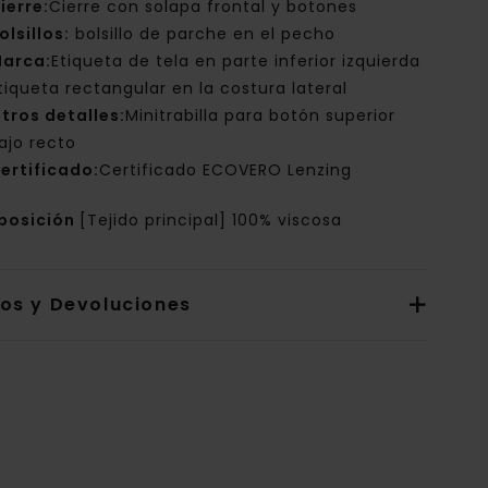
ierre:
Cierre con solapa frontal y botones
olsillos:
bolsillo de parche en el pecho
arca:
Etiqueta de tela en parte inferior izquierda
tiqueta rectangular en la costura lateral
tros detalles:
Minitrabilla para botón superior
ajo recto
ertificado:
Certificado ECOVERO Lenzing
posición
[Tejido principal] 100% viscosa
íos y Devoluciones