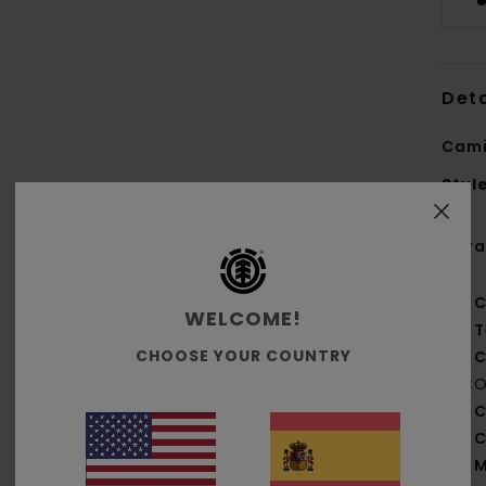
Deta
Cami
Styl
Cara
C
WELCOME!
T
CHOOSE YOUR COUNTRY
C
ECO
C
C
M