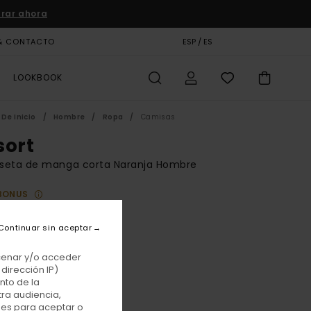
rar ahora
& CONTACTO
TARJETA DE REGALO
ESP / ES
TIENDAS
LOOKBOOK
De Inicio
Hombre
Ropa
Camisas
sort
seta de manga corta Naranja Hombre
BONUS
 €
55%
50 €
Continuar sin aceptar
TAS
acenar y/o acceder
E PROMO -25% EXTRA
dirección IP)
nto de la
tra audiencia,
Corals
r
nes para aceptar o