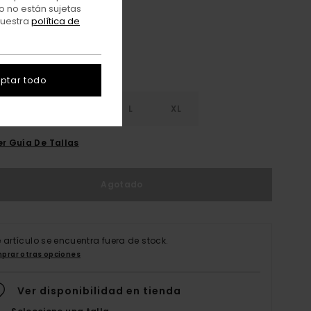
o no están sujetas
nuestra
política de
ptar todo
S
S
M
L
XL
er Guía De Tallas
Agotado
e artículo se encuentra fuera de stock.
prar otras opciones
Ver disponibilidad en tienda