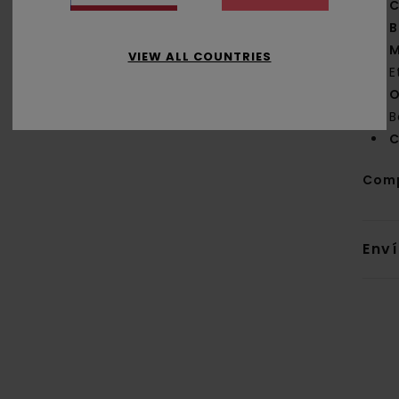
C
B
M
VIEW ALL COUNTRIES
E
O
B
C
Com
Env