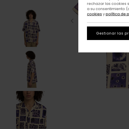
rechazar las cookies 
a su consentimiento (
cookies
y
política de 
Gestionar las p