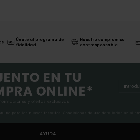
Únete al programa de
Nuestro compromiso
as
fidelidad
eco-responsable
UENTO EN TU
MPRA ONLINE*
nformaciones y ofertas exclusivas.
 online para los nuevos inscritos. Condiciones de uso detalladas en el e
AYUDA