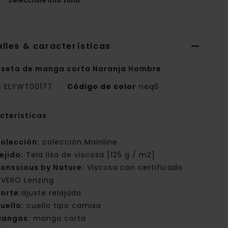
Seleccione una talla
lles & características
seta de manga corta Naranja Hombre
e
ELYWT00177
Código de color
neq6
cterísticas
olección:
colección Mainline
ejido:
Tela lisa de viscosa [125 g / m2]
onscious by Nature:
Viscosa con certificado
VERO Lenzing
orte:
ajuste relajado
uello:
cuello tipo camisa
angas:
manga corta