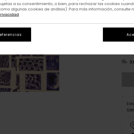
sujetas a su consentimiento, o bien, para rechazar las cookies cuand
como algunas cookies de análisis). Para más información, consulte 
privacidad
referencias
Ace
X
V
Est
Com