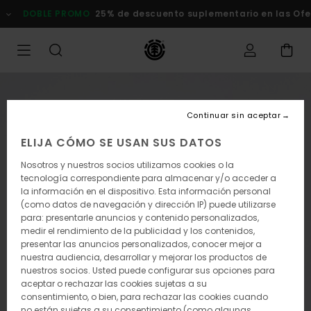
Pasar
OBLE PROMO
25% de descuento suplementario en las Ofertas
a
la
información
del
producto
Continuar sin aceptar
ELIJA CÓMO SE USAN SUS DATOS
Nosotros y nuestros socios utilizamos cookies o la
tecnología correspondiente para almacenar y/o acceder a
la información en el dispositivo. Esta información personal
(como datos de navegación y dirección IP) puede utilizarse
para: presentarle anuncios y contenido personalizados,
medir el rendimiento de la publicidad y los contenidos,
presentar las anuncios personalizados, conocer mejor a
nuestra audiencia, desarrollar y mejorar los productos de
nuestros socios. Usted puede configurar sus opciones para
aceptar o rechazar las cookies sujetas a su
consentimiento, o bien, para rechazar las cookies cuando
no están sujetas a su consentimiento (como algunas