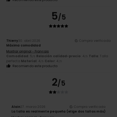
5
/5
Thierry
30. abril 2026
Compra verificada
Máxima comodidad
Mostrar original - Français
Comodidad
: 5
Relación calidad-precio
: 4
Talla
: Talla
/5
/5
perfecta
Material
: 4
Color
: 4
/5
/5
Recomiendo este producto
2
/5
Alain
27. marzo 2026
Compra verificada
La talla es realmente pequeña (elige dos tallas más)