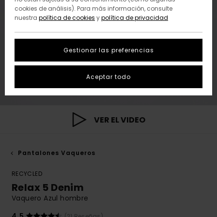
cookies de análisis). Para más información, consulte
nuestra
política de cookies
y
política de privacidad
Gestionar las preferencias
Aceptar todo
VER EL VIDEO
Pantalones Vaqueros
RECYCLED
Relax 5 Denim
Vaquero Azul hombre
4.5
(21 Reseñas)