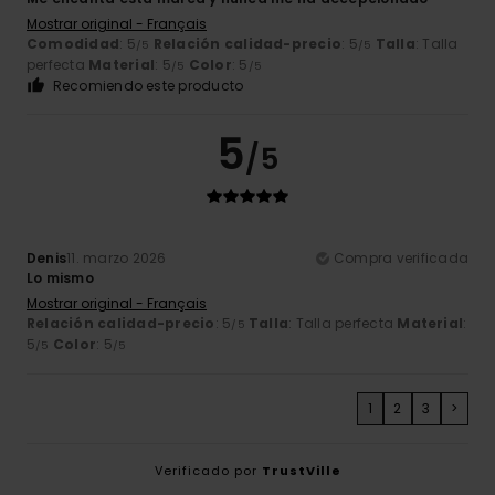
Mostrar original - Français
Comodidad
: 5
Relación calidad-precio
: 5
Talla
: Talla
/5
/5
perfecta
Material
: 5
Color
: 5
/5
/5
Recomiendo este producto
5
/5
Denis
11. marzo 2026
Compra verificada
Lo mismo
Mostrar original - Français
Relación calidad-precio
: 5
Talla
: Talla perfecta
Material
:
/5
5
Color
: 5
/5
/5
1
2
3
>
Verificado por
TrustVille