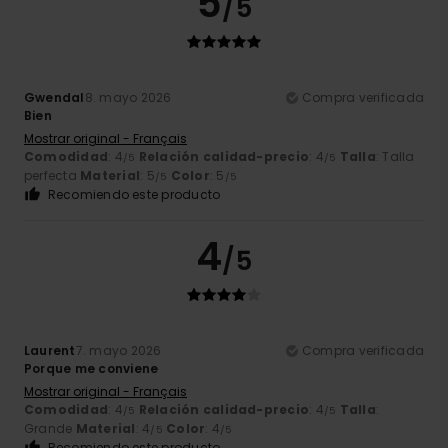
5
/5
Gwendal
8. mayo 2026
Compra verificada
Bien
Mostrar original - Français
Comodidad
: 4
Relación calidad-precio
: 4
Talla
: Talla
/5
/5
perfecta
Material
: 5
Color
: 5
/5
/5
Recomiendo este producto
4
/5
Laurent
7. mayo 2026
Compra verificada
Porque me conviene
Mostrar original - Français
Comodidad
: 4
Relación calidad-precio
: 4
Talla
:
/5
/5
Grande
Material
: 4
Color
: 4
/5
/5
Recomiendo este producto