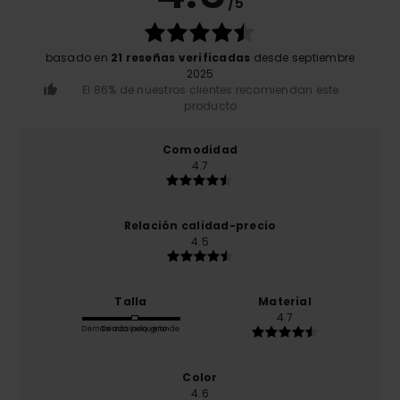
/5
basado en
21 reseñas verificadas
desde septiembre
2025
El 86% de nuestros clientes recomiendan este
producto
Comodidad
4.7
Relación calidad-precio
4.5
Talla
Material
4.7
Demasiado pequeño
Demasiado grande
Color
4.6