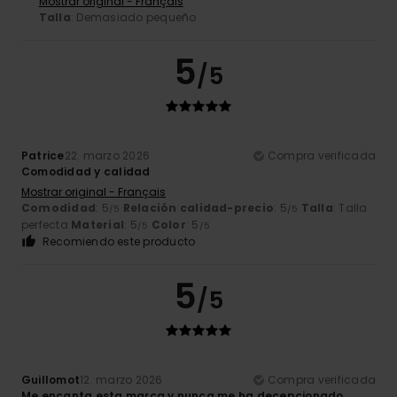
Mostrar original - Français
Talla
: Demasiado pequeño
5
/5
Patrice
22. marzo 2026
Compra verificada
Comodidad y calidad
Mostrar original - Français
Comodidad
: 5
Relación calidad-precio
: 5
Talla
: Talla
/5
/5
perfecta
Material
: 5
Color
: 5
/5
/5
Recomiendo este producto
5
/5
Guillomot
12. marzo 2026
Compra verificada
Me encanta esta marca y nunca me ha decepcionado