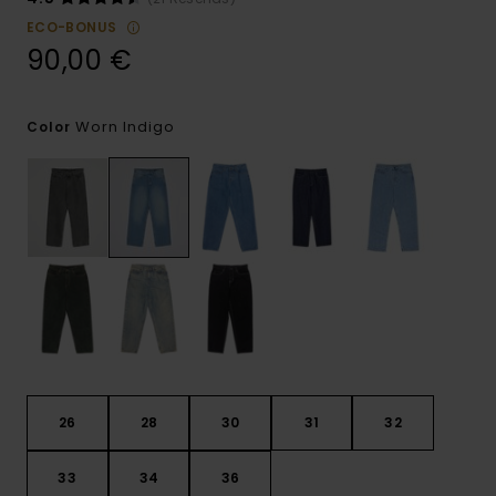
ECO-BONUS
90,00 €
Worn Indigo
Color
26
28
30
31
32
33
34
36