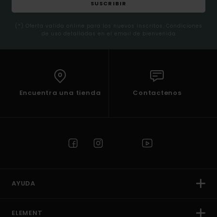
SUSCRIBIR
(*) Oferta valida online para los nuevos inscritos. Condiciones
de uso detalladas en el email de bienvenida
Encuentra una tienda
Contactenos
AYUDA
ELEMENT