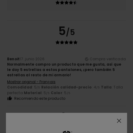
5
/5
Benoit
17. junio 2026
Compra verificada
Normalmente compro un producto que me gusta, así que
le doy 5 estrellas a estos pantalones, ¡pero también 5
estrellas al resto de mi armario!
Mostrar original - Français
Comodidad
: 5
Relación calidad-precio
: 4
Talla
: Talla
/5
/5
perfecta
Material
: 5
Color
: 5
/5
/5
Recomiendo este producto
4
/5