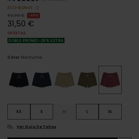
ECO-BONUS
60,00 €
48%
31,50 €
OFERTAS
DOBLE PROMO -25% EXTRA
Nocturne
Color
XS
S
M
L
XL
Ver Guía De Tallas