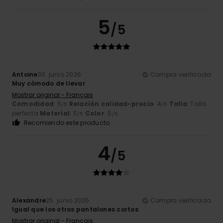
5
/5
Antoine
30. junio 2026
Compra verificada
Muy cómodo de llevar
Mostrar original - Français
Comodidad
: 5
Relación calidad-precio
: 4
Talla
: Talla
/5
/5
perfecta
Material
: 5
Color
: 5
/5
/5
Recomiendo este producto
4
/5
Alexandre
25. junio 2026
Compra verificada
Igual que los otros pantalones cortos
Mostrar original - Français