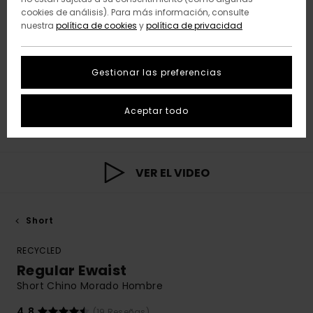
cookies de análisis). Para más información, consulte
nuestra
política de cookies
y
política de privacidad
Gestionar las preferencias
Aceptar todo
VER EL VIDEO
Short
RECYCLED
Regular Ewaist
Short Chino Morado Hombre
4.8
(19 Reseñas)