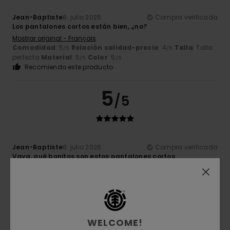
Jean-Baptiste
8. julio 2026
Compra verificada
Los pantalones cortos están bien, ¿no?
Mostrar original - Français
Comodidad
: 5
Relación calidad-precio
: 4
Talla
: Talla
/5
/5
perfecta
Material
: 5
Color
: 5
/5
/5
Recomiendo este producto
5
/5
Jean-Baptiste
8. julio 2026
Compra verificada
Vaya, qué bonitos son estos pantalones cortos
Mostrar original - Français
Comodidad
: 5
Relación calidad-precio
: 4
Talla
: Talla
/5
/5
perfecta
Material
: 5
Color
: 5
/5
/5
Recomiendo este producto
5
WELCOME!