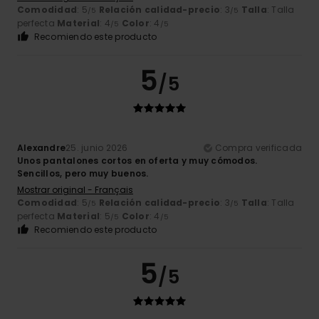
Comodidad
: 5
Relación calidad-precio
: 3
Talla
: Talla
/5
/5
perfecta
Material
: 4
Color
: 4
/5
/5
Recomiendo este producto
5
/5
Alexandre
25. junio 2026
Compra verificada
Unos pantalones cortos en oferta y muy cómodos.
Sencillos, pero muy buenos.
Mostrar original - Français
Comodidad
: 5
Relación calidad-precio
: 3
Talla
: Talla
/5
/5
perfecta
Material
: 5
Color
: 4
/5
/5
Recomiendo este producto
5
/5