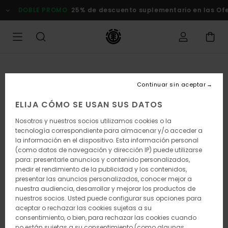
Pasar
DOBLE PROMO
25% de descuento suplementario en las Ofertas
a
la
información
del
producto
Continuar sin aceptar
ELIJA CÓMO SE USAN SUS DATOS
Nosotros y nuestros socios utilizamos cookies o la
tecnología correspondiente para almacenar y/o acceder a
la información en el dispositivo. Esta información personal
(como datos de navegación y dirección IP) puede utilizarse
para: presentarle anuncios y contenido personalizados,
medir el rendimiento de la publicidad y los contenidos,
presentar las anuncios personalizados, conocer mejor a
nuestra audiencia, desarrollar y mejorar los productos de
nuestros socios. Usted puede configurar sus opciones para
aceptar o rechazar las cookies sujetas a su
consentimiento, o bien, para rechazar las cookies cuando
no están sujetas a su consentimiento (como algunas