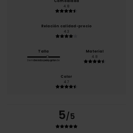
Comodidad
4.8
Relación calidad-precio
4.3
Talla
Material
4.8
Demasiado pequeño
Demasiado grande
Color
4.7
5
/5