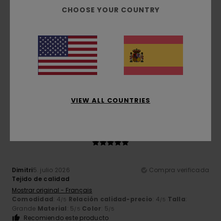
/5
CHOOSE YOUR COUNTRY
Simone
5. julio 2026
Compra verificada
Son bonitos
Mostrar original - Italiano
Comodidad
: 5
Relación calidad-precio
: 5
Talla
:
/5
/5
Grande
Material
: 5
Color
: 5
/5
/5
Recomiendo este producto
VIEW ALL COUNTRIES
5
/5
Dimitri
5. julio 2026
Compra verificada
Tejido de calidad
Mostrar original - Français
Comodidad
: 4
Relación calidad-precio
: 4
Talla
:
/5
/5
Grande
Material
: 5
Color
: 5
/5
/5
Recomiendo este producto