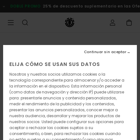
Pasar
DOBLE PROMO
25% de descuento suplementario en las Of
a
la
información
del
producto
Continuar sin aceptar
ELIJA CÓMO SE USAN SUS DATOS
Nosotros y nuestros socios utilizamos cookies o la
tecnología correspondiente para almacenar y/o acceder a
la información en el dispositivo. Esta información personal
(como datos de navegación y dirección IP) puede utilizarse
para: presentarle anuncios y contenido personalizados,
medir el rendimiento de la publicidad y los contenidos,
presentar las anuncios personalizados, conocer mejor a
nuestra audiencia, desarrollar y mejorar los productos de
nuestros socios. Usted puede configurar sus opciones para
aceptar o rechazar las cookies sujetas a su
consentimiento, o bien, para rechazar las cookies cuando
no están sujetas a su consentimiento (como algunas