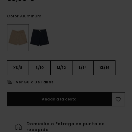
Aluminum
Color
XS/8
S/10
M/12
L/14
XL/16
Ver Guía De Tallas
Añadir a la cesta
Domicilio o Entrega en punto de
recogida