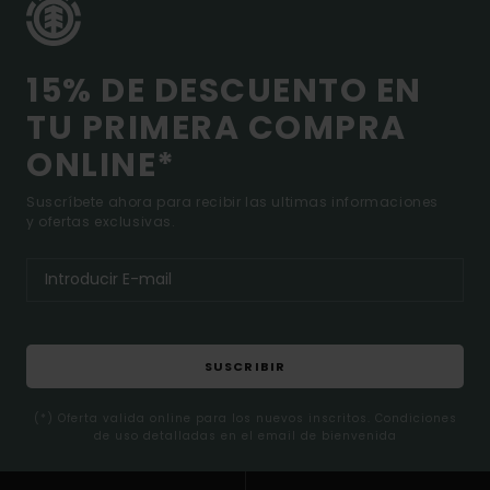
15% DE DESCUENTO EN
TU PRIMERA COMPRA
ONLINE*
Suscríbete ahora para recibir las ultimas informaciones
y ofertas exclusivas.
SUSCRIBIR
(*) Oferta valida online para los nuevos inscritos. Condiciones
de uso detalladas en el email de bienvenida