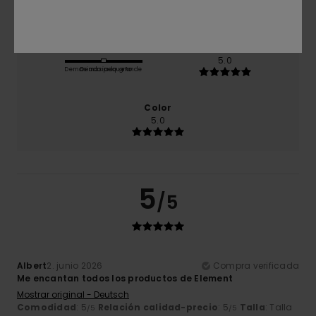
4.0
Talla
Material
5.0
Demasiado pequeño
Demasiado grande
Color
5.0
5
/5
Albert
2. junio 2026
Compra verificada
Me encantan todos los productos de Element
Mostrar original - Deutsch
Comodidad
: 5
Relación calidad-precio
: 5
Talla
: Talla
/5
/5