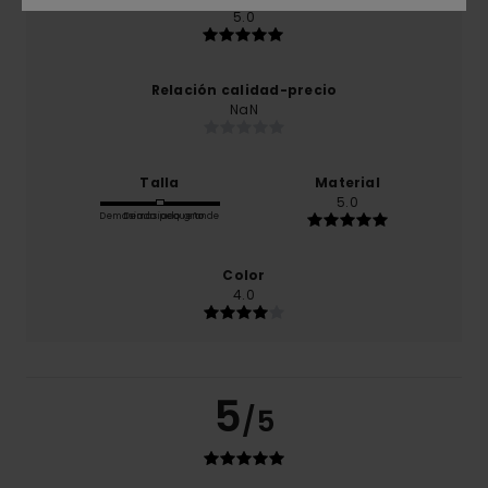
5.0
Relación calidad-precio
NaN
Talla
Material
5.0
Demasiado pequeño
Demasiado grande
Color
4.0
5
/5