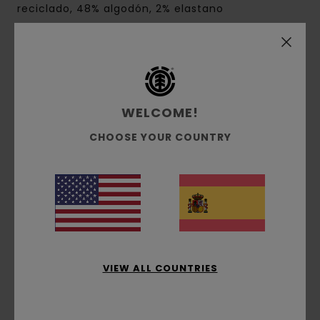
reciclado, 48% algodón, 2% elastano
Envíos y Devoluciones
WELCOME!
Reseñas de los clientes
CHOOSE YOUR COUNTRY
Puntuación media
5.0
/5
basado en
1 reseñas verificadas
desde marzo 2026
VIEW ALL COUNTRIES
El 100% de nuestros clientes recomiendan este
producto
Comodidad