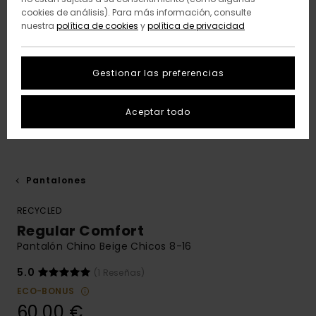
cookies de análisis). Para más información, consulte
nuestra
política de cookies
y
política de privacidad
Gestionar las preferencias
Aceptar todo
Pantalones
RECYCLED
Regular Comfort
Pantalón Chino Beige Chicos 8-16
5.0
(1 Reseñas)
ECO-BONUS
60,00 €