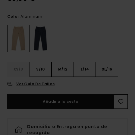
Aluminum
Color
XS/8
S/10
M/12
L/14
XL/16
Ver Guía De Tallas
Añadir a la cesta
Domicilio o Entrega en punto de
recogida