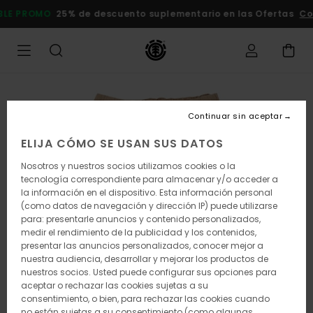
Pasar
 PROMO
25% de descuento suplementario en las Ofertas
Compr
a
la
información
del
producto
Continuar sin aceptar
ELIJA CÓMO SE USAN SUS DATOS
Nosotros y nuestros socios utilizamos cookies o la
tecnología correspondiente para almacenar y/o acceder a
la información en el dispositivo. Esta información personal
(como datos de navegación y dirección IP) puede utilizarse
para: presentarle anuncios y contenido personalizados,
medir el rendimiento de la publicidad y los contenidos,
presentar las anuncios personalizados, conocer mejor a
nuestra audiencia, desarrollar y mejorar los productos de
nuestros socios. Usted puede configurar sus opciones para
aceptar o rechazar las cookies sujetas a su
consentimiento, o bien, para rechazar las cookies cuando
no están sujetas a su consentimiento (como algunas