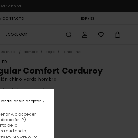
rar ahora
& CONTACTO
TARJETA DE REGALO
ESP / ES
TIENDAS
LOOKBOOK
De Inicio
Hombre
Ropa
Pantalones
LED
gular Comfort Corduroy
alón chino Verde hombre
(4 Reseñas)
BONUS
Continuar sin aceptar
 €
55%
25 €
acenar y/o acceder
dirección IP)
TAS
nto de la
tra audiencia,
E PROMO -25% EXTRA
nes para aceptar o