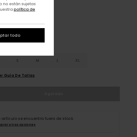
o no están sujetas
nuestra
política de
Deep Forest
r
ptar todo
S
S
M
L
XL
er Guía De Tallas
Agotado
e artículo se encuentra fuera de stock.
prar otras opciones