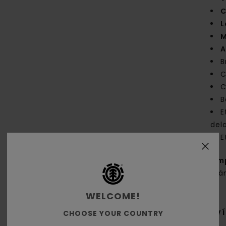
C
L
M
A
B
C
C
B
E
del
E
Com
orgá
WELCOME!
Env
CHOOSE YOUR COUNTRY