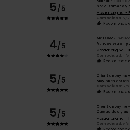
Michel
17. febrero
5
/5
por el tamaño y e
Mostrar original - 
Comodidad
: 5
/5
Recomiendo e
Massimo
7. febrer
4
/5
Aunque era un po
Mostrar original - 
Comodidad
: 4
/5
Recomiendo e
5
Client anonyme v
/5
Muy buen cortes,
Comodidad
: 5
/5
Recomiendo e
Client anonyme v
5
/5
Comodidad y est
Mostrar original - 
Comodidad
: 5
/5
Recomiendo e