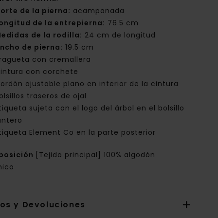
orte de la pierna:
acampanada
ongitud de la entrepierna:
76.5 cm
edidas de la rodilla:
24 cm de longitud
ncho de pierna:
19.5 cm
ragueta con cremallera
intura con corchete
ordón ajustable plano en interior de la cintura
olsillos traseros de ojal
tiqueta sujeta con el logo del árbol en el bolsillo
antero
tiqueta Element Co en la parte posterior
posición
[Tejido principal] 100% algodón
nico
íos y Devoluciones