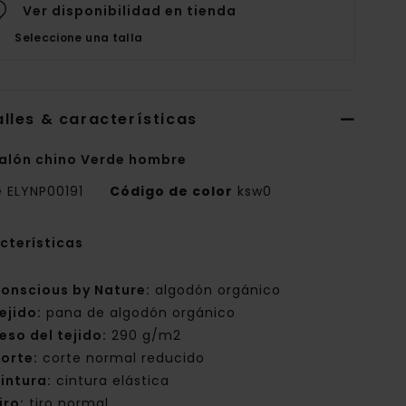
Ver disponibilidad en tienda
Seleccione una talla
lles & características
alón chino Verde hombre
e
ELYNP00191
Código de color
ksw0
cterísticas
onscious by Nature:
algodón orgánico
ejido:
pana de algodón orgánico
eso del tejido:
290 g/m2
orte:
corte normal reducido
intura:
cintura elástica
iro:
tiro normal