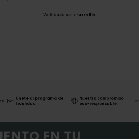
Verificado por
TrustVille
Únete al programa de
Nuestro compromiso
as
fidelidad
eco-responsable
UENTO EN TU