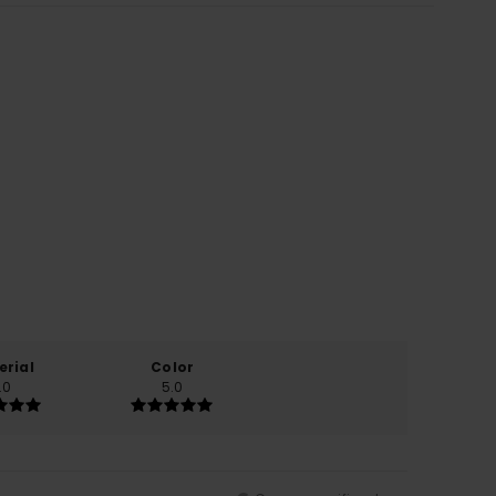
erial
Color
.0
5.0