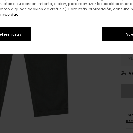
sujetas a su consentimiento, o bien, para rechazar las cookies cuand
como algunas cookies de análisis). Para más información, consulte 
Colo
privacidad
referencias
Ace
X
V
Est
Com