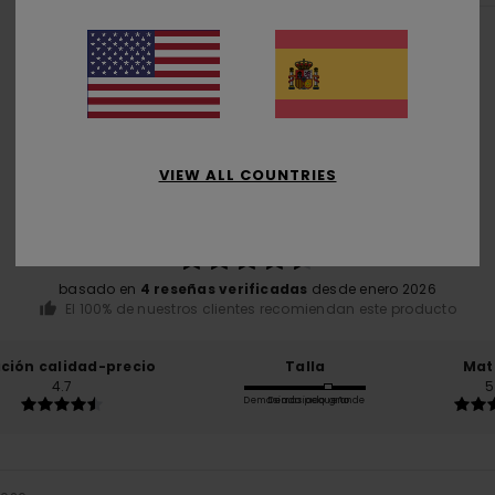
Puntuación media
VIEW ALL COUNTRIES
4.8
/5
basado en
4 reseñas verificadas
desde enero 2026
El 100% de nuestros clientes recomiendan este producto
ación calidad-precio
Talla
Mat
4.7
5
Demasiado pequeño
Demasiado grande