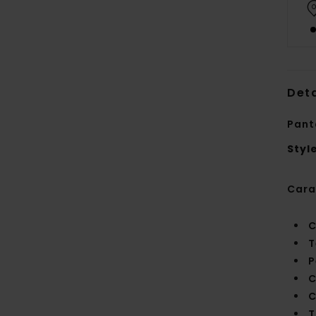
Deta
Pant
Styl
Cara
C
T
P
C
C
T