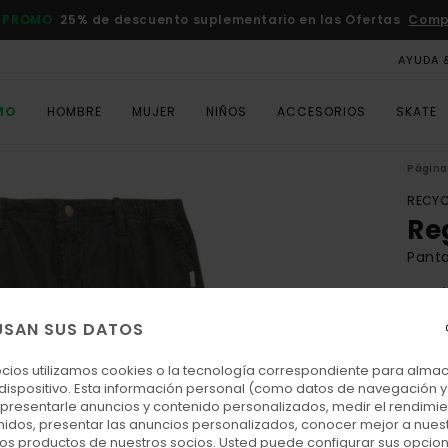
 PROMO
25% de descuento suplementario en las Ofertas
Comp
AYUDA 
MO
HOMBRE
MUJER
NIÑOS
ACCESORIOS
SKATE
Página 
RECYC
Re
Pant
4.8
ECO-
USAN SUS DATOS
85,00
38,
ocios utilizamos cookies o la tecnología correspondiente para alm
 dispositivo. Esta información personal (como datos de navegación y 
OFER
: presentarle anuncios y contenido personalizados, medir el rendimie
enidos, presentar las anuncios personalizados, conocer mejor a nues
DOBL
 los productos de nuestros socios. Usted puede configurar sus opcio