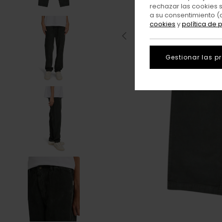
rechazar las cookies 
a su consentimiento (
cookies
y
política de 
Gestionar las p