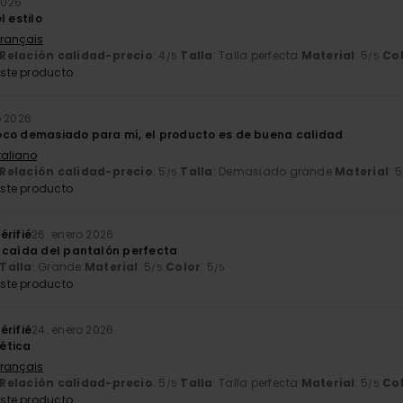
 2026
l estilo
Français
Relación calidad-precio
: 4
Talla
: Talla perfecta
Material
: 5
Co
/5
/5
ste producto
o 2026
co demasiado para mí, el producto es de buena calidad
Italiano
Relación calidad-precio
: 5
Talla
: Demasiado grande
Material
: 5
/5
ste producto
érifié
26. enero 2026
 caída del pantalón perfecta
Talla
: Grande
Material
: 5
Color
: 5
/5
/5
ste producto
érifié
24. enero 2026
ética
Français
Relación calidad-precio
: 5
Talla
: Talla perfecta
Material
: 5
Co
/5
/5
ste producto