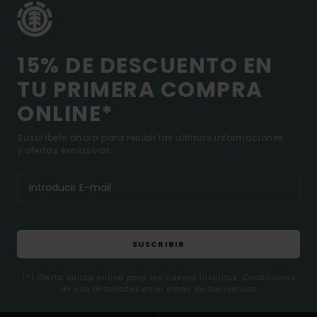
15% DE DESCUENTO EN
TU PRIMERA COMPRA
ONLINE*
Suscríbete ahora para recibir las ultimas informaciones
y ofertas exclusivas.
SUSCRIBIR
(*) Oferta valida online para los nuevos inscritos. Condiciones
de uso detalladas en el email de bienvenida