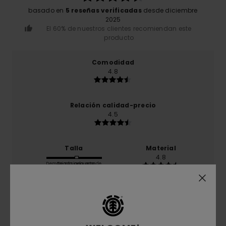
basado en
5 reseñas verificadas
desde diciembre
2025
El 60% de nuestros clientes recomiendan este
producto
Comodidad
4.8
Relación calidad-precio
4.5
Talla
Material
4.8
Demasiado pequeño
Demasiado grande
Color
4.8