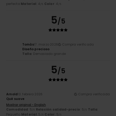
perfecta
Material
: 4
Color
: 4
/5
/5
5
/5
Tomàs
17. marzo 2026
Compra verificada
Diseño precioso
Talla
: Demasiado grande
5
/5
Arnold
13. febrero 2026
Compra verificada
Qué suave
Mostrar original - English
Comodidad
: 5
Relación calidad-precio
: 5
Talla
:
/5
/5
Pequeño
Material
: 5
Color
: 5
/5
/5