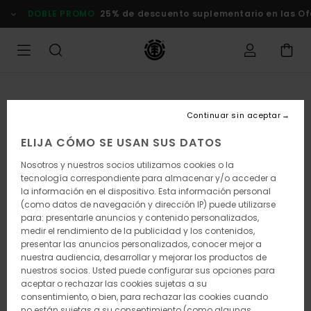
Pasar
DOBLE PROMO
25% de descuento suplementario en las Of
a
la
información
del
producto
Continuar sin aceptar
ELIJA CÓMO SE USAN SUS DATOS
Nosotros y nuestros socios utilizamos cookies o la
tecnología correspondiente para almacenar y/o acceder a
la información en el dispositivo. Esta información personal
(como datos de navegación y dirección IP) puede utilizarse
para: presentarle anuncios y contenido personalizados,
medir el rendimiento de la publicidad y los contenidos,
presentar las anuncios personalizados, conocer mejor a
nuestra audiencia, desarrollar y mejorar los productos de
nuestros socios. Usted puede configurar sus opciones para
aceptar o rechazar las cookies sujetas a su
consentimiento, o bien, para rechazar las cookies cuando
no están sujetas a su consentimiento (como algunas