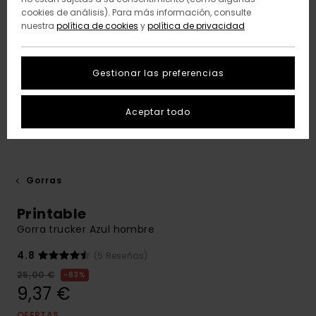
cookies de análisis). Para más información, consulte
nuestra
política de cookies
y
política de privacidad
Gestionar las preferencias
Aceptar todo
Gorras
Printable
Gorra trucker Azul hombre
4.8
(5 Reseñas)
25,00 €
63%
9,37 €
OFERTAS