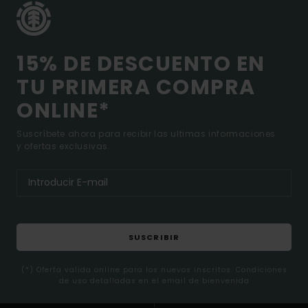
15% DE DESCUENTO EN
TU PRIMERA COMPRA
ONLINE*
Suscríbete ahora para recibir las ultimas informaciones
y ofertas exclusivas.
SUSCRIBIR
(*) Oferta valida online para los nuevos inscritos. Condiciones
de uso detalladas en el email de bienvenida