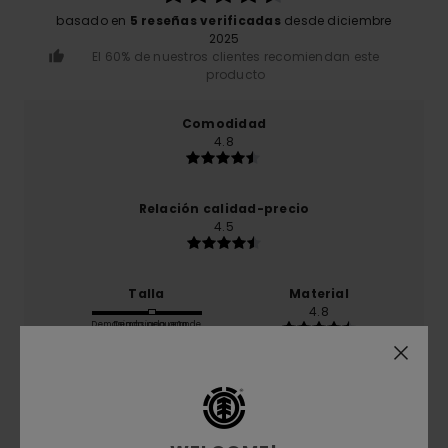
basado en
5 reseñas verificadas
desde diciembre
2025
El 60% de nuestros clientes recomiendan este
producto
Comodidad
4.8
Relación calidad-precio
4.5
Talla
Material
4.8
Demasiado pequeño
Demasiado grande
Color
4.8