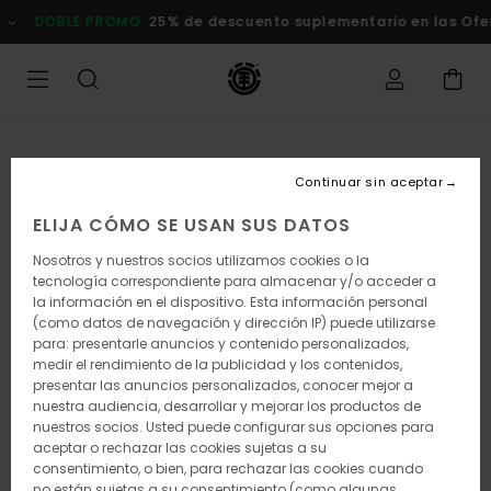
Pasar
DOBLE PROMO
25% de descuento suplementario en las Of
a
la
información
del
producto
Continuar sin aceptar
ELIJA CÓMO SE USAN SUS DATOS
Nosotros y nuestros socios utilizamos cookies o la
tecnología correspondiente para almacenar y/o acceder a
la información en el dispositivo. Esta información personal
(como datos de navegación y dirección IP) puede utilizarse
para: presentarle anuncios y contenido personalizados,
medir el rendimiento de la publicidad y los contenidos,
presentar las anuncios personalizados, conocer mejor a
nuestra audiencia, desarrollar y mejorar los productos de
nuestros socios. Usted puede configurar sus opciones para
aceptar o rechazar las cookies sujetas a su
consentimiento, o bien, para rechazar las cookies cuando
no están sujetas a su consentimiento (como algunas