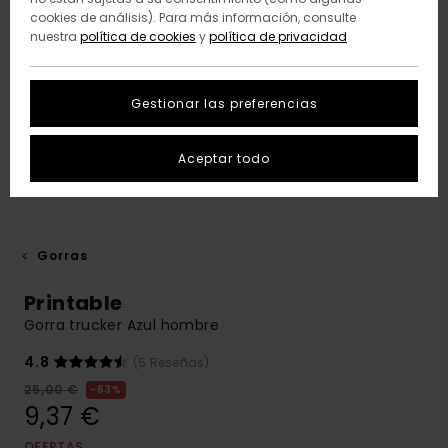
cookies de análisis). Para más información, consulte
nuestra
política de cookies
y
política de privacidad
Gestionar las preferencias
Aceptar todo
Gorras
Printable
Gorra trucker Azul hombre
4.8
(5 Reseñas)
25,00 €
63%
9,37 €
OFERTAS