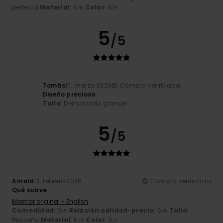
perfecta
Material
: 4
Color
: 4
/5
/5
5
/5
Tomàs
17. marzo 2026
Compra verificada
Diseño precioso
Talla
: Demasiado grande
5
/5
Arnold
13. febrero 2026
Compra verificada
Qué suave
Mostrar original - English
Comodidad
: 5
Relación calidad-precio
: 5
Talla
:
/5
/5
Pequeño
Material
: 5
Color
: 5
/5
/5