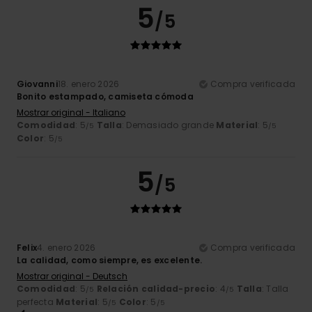
5
/5
Giovanni
18. enero 2026
Compra verificada
Bonito estampado, camiseta cómoda
Mostrar original - Italiano
Comodidad
: 5
Talla
: Demasiado grande
Material
: 5
/5
/5
Color
: 5
/5
5
/5
Felix
4. enero 2026
Compra verificada
La calidad, como siempre, es excelente.
Mostrar original - Deutsch
Comodidad
: 5
Relación calidad-precio
: 4
Talla
: Talla
/5
/5
perfecta
Material
: 5
Color
: 5
/5
/5