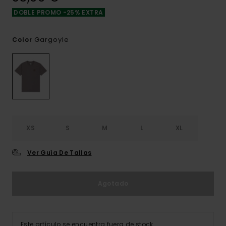
DOBLE PROMO -25% EXTRA
Gargoyle
Color
XS
S
M
L
XL
Ver Guía De Tallas
Agotado
Este artículo se encuentra fuera de stock.