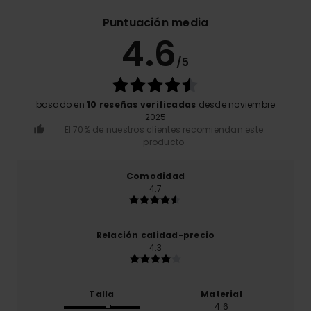
Puntuación media
4.6
/5
basado en
10 reseñas verificadas
desde noviembre
2025
El 70% de nuestros clientes recomiendan este
producto
Comodidad
4.7
Relación calidad-precio
4.3
Talla
Material
4.6