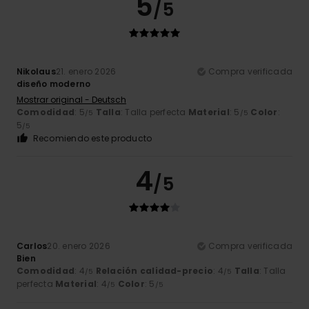
5
/5
Nikolaus
21. enero 2026
Compra verificada
diseño moderno
Mostrar original - Deutsch
Comodidad
: 5
Talla
: Talla perfecta
Material
: 5
Color
:
/5
/5
5
/5
Recomiendo este producto
4
/5
Carlos
20. enero 2026
Compra verificada
Bien
Comodidad
: 4
Relación calidad-precio
: 4
Talla
: Talla
/5
/5
perfecta
Material
: 4
Color
: 5
/5
/5