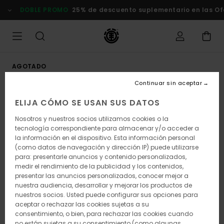
Pasar
DOBLE PROMO
25% de descuento suplementario en las Of
a
la
información
del
producto
AGOTADO
Continuar sin aceptar
ELIJA CÓMO SE USAN SUS DATOS
Nosotros y nuestros socios utilizamos cookies o la
tecnología correspondiente para almacenar y/o acceder a
la información en el dispositivo. Esta información personal
(como datos de navegación y dirección IP) puede utilizarse
para: presentarle anuncios y contenido personalizados,
medir el rendimiento de la publicidad y los contenidos,
presentar las anuncios personalizados, conocer mejor a
nuestra audiencia, desarrollar y mejorar los productos de
nuestros socios. Usted puede configurar sus opciones para
aceptar o rechazar las cookies sujetas a su
consentimiento, o bien, para rechazar las cookies cuando
no están sujetas a su consentimiento (como algunas