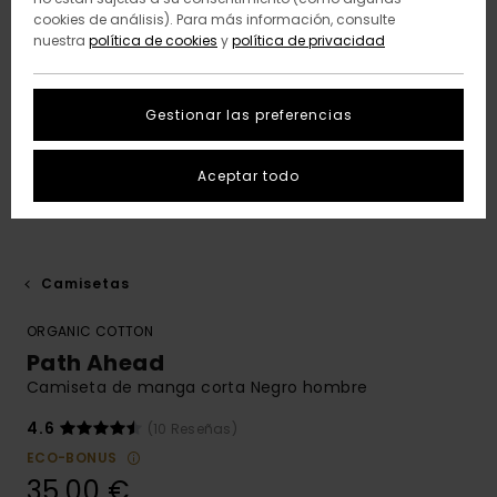
cookies de análisis). Para más información, consulte
nuestra
política de cookies
y
política de privacidad
Gestionar las preferencias
Aceptar todo
Camisetas
ORGANIC COTTON
Path Ahead
Camiseta de manga corta Negro hombre
4.6
(10 Reseñas)
ECO-BONUS
35,00 €