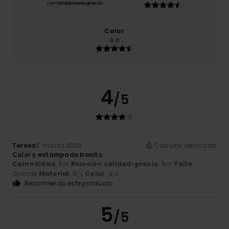
Demasiado pequeño
Demasiado grande
Color
4.6
4
/5
Teresa
2. marzo 2026
Compra verificada
Color y estampado bonito
Comodidad
: 5
Relación calidad-precio
: 5
Talla
:
/5
/5
Grande
Material
: 4
Color
: 4
/5
/5
Recomiendo este producto
5
/5