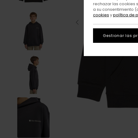
rechazar las cookies 
a su consentimiento (
cookies
y
política de 
Gestionar las p