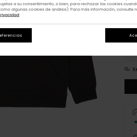
sujetas a su consentimiento, o bien, para rechazar las cookies cuand
Colo
como algunas cookies de análisis). Para más información, consulte 
privacidad
referencias
Ace
XS/
V