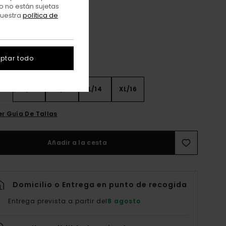
Off Black
o no están sujetas
r
nuestra
política de
ptar todo
8
S/10
M/12
L/14
XL/16
er Guía De Tallas
Añadir a la cesta
Domicilio o Entrega en punto de recogida
Entrega prevista a partir del
8 agosto