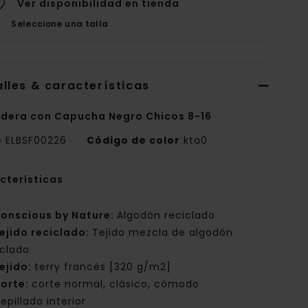
Ver disponibilidad en tienda
Seleccione una talla
lles & características
dera con Capucha Negro Chicos 8-16
e
ELBSF00226
Código de color
kta0
cterísticas
onscious by Nature:
Algodón reciclado
ejido reciclado:
Tejido mezcla de algodón
iclado
ejido:
terry francés [320 g/m2]
orte:
corte normal, clásico, cómodo
epillado interior