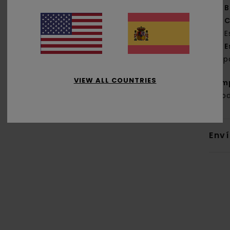
B
C
E
E
esp
VIEW ALL COUNTRIES
Com
algo
Env