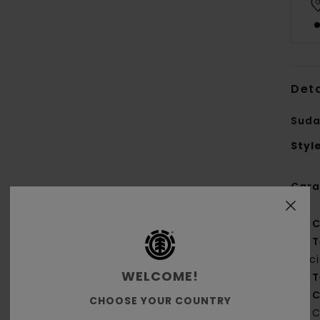
Deta
Suda
Styl
Cara
C
T
rec
WELCOME!
T
C
CHOOSE YOUR COUNTRY
C