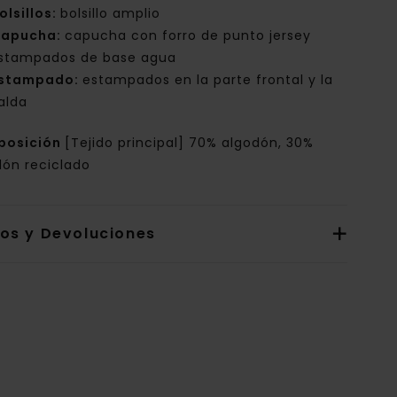
olsillos:
bolsillo amplio
apucha:
capucha con forro de punto jersey
stampados de base agua
stampado:
estampados en la parte frontal y la
alda
posición
[Tejido principal] 70% algodón, 30%
dón reciclado
íos y Devoluciones