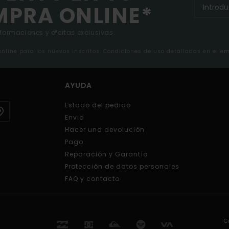
MPRA ONLINE*
nformaciones y ofertas exclusivas.
 online para los nuevos inscritos. Condiciones de uso detalladas en el e
AYUDA
Estado del pedido
Envio
Hacer una devolución
Pago
Reparación y Garantía
Protección de datos personales
FAQ y contacto
C