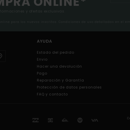
MPRA ONLINE*
nformaciones y ofertas exclusivas.
 online para los nuevos inscritos. Condiciones de uso detalladas en el e
AYUDA
Estado del pedido
Envio
Hacer una devolución
Pago
Reparación y Garantía
Protección de datos personales
FAQ y contacto
C