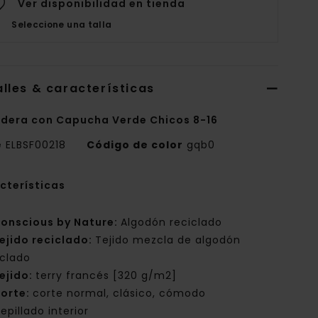
Ver disponibilidad en tienda
Seleccione una talla
lles & características
dera con Capucha Verde Chicos 8-16
e
ELBSF00218
Código de color
gqb0
cterísticas
onscious by Nature:
Algodón reciclado
ejido reciclado:
Tejido mezcla de algodón
iclado
ejido:
terry francés [320 g/m2]
orte:
corte normal, clásico, cómodo
epillado interior