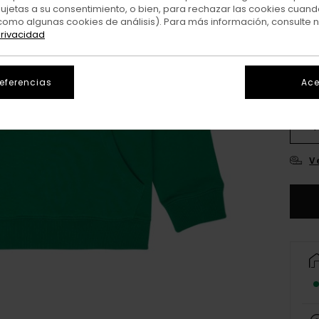
sujetas a su consentimiento, o bien, para rechazar las cookies cuand
Colo
como algunas cookies de análisis). Para más información, consulte 
privacidad
referencias
Ace
XS/
V