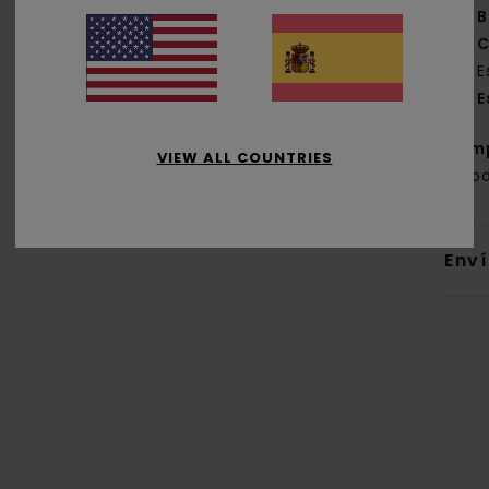
B
C
E
E
Com
VIEW ALL COUNTRIES
algo
Env