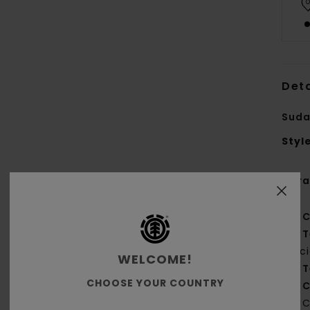
Deta
Suda
Styl
Cara
C
T
rec
WELCOME!
T
CHOOSE YOUR COUNTRY
C
C