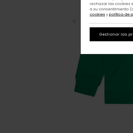
rechazar las cookies 
a su consentimiento (
cookies
y
política de 
Gestionar las p