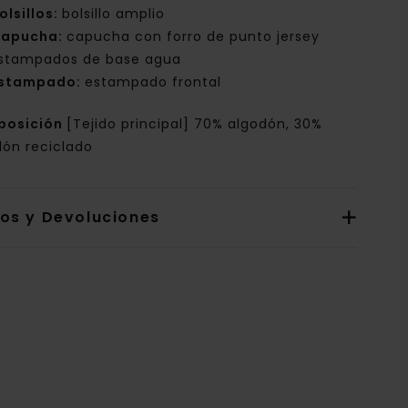
olsillos:
bolsillo amplio
apucha:
capucha con forro de punto jersey
stampados de base agua
stampado:
estampado frontal
posición
[Tejido principal] 70% algodón, 30%
dón reciclado
íos y Devoluciones