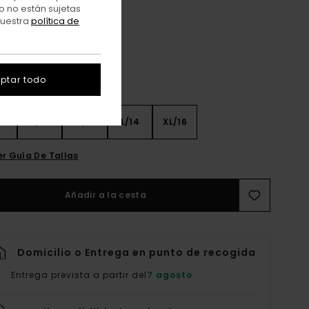
Fir
o no están sujetas
r
nuestra
política de
ptar todo
8
S/10
M/12
L/14
XL/16
er Guía De Tallas
Añadir a la cesta
Domicilio o Entrega en punto de recogida
Entrega prevista a partir del
7 agosto